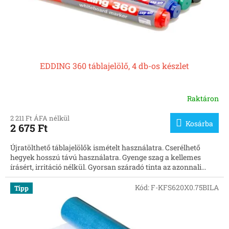
s
t
á
j
a
EDDING 360 táblajelölő, 4 db-os készlet
Raktáron
2 211 Ft ÁFA nélkül
Kosárba
2 675 Ft
Újratölthető táblajelölők ismételt használatra. Cserélhető
hegyek hosszú távú használatra. Gyenge szag a kellemes
írásért, irritáció nélkül. Gyorsan száradó tinta az azonnali...
Kód:
F-KFS620X0.75BILA
Tipp