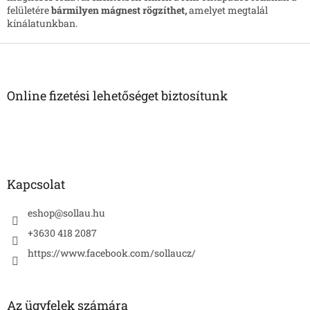
y
felületére
bármilyen mágnest rögzíthet,
amelyet megtalál
í
kínálatunkban.
t
á
L
s
á
e
b
l
l
Online fizetési lehetőséget biztosítunk
e
é
m
c
e
i
Kapcsolat
eshop
@
sollau.hu
+3630 418 2087
https://www.facebook.com/sollaucz/
Az ügyfelek számára