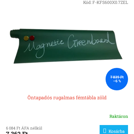
Kód:
F-KFS600X0.7ZEL
7 839 Ft
–6 %
Öntapadós rugalmas fémtábla zöld
Raktáron
6 084 Ft ÁFA nélkül
Kosárba
7 362 Ft