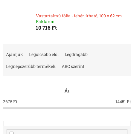
Vastartalmú fólia - fehér, írható, 100 x 62 cm
Raktáron
10 716 Ft
T
e
Ajánljuk
Legolcsóbb elöl
Legdrágább
r
m
Legnépszerűbb termékek
ABC szerint
é
k
e
Ár
k
r
2675
Ft
14451
Ft
e
n
d
e
z