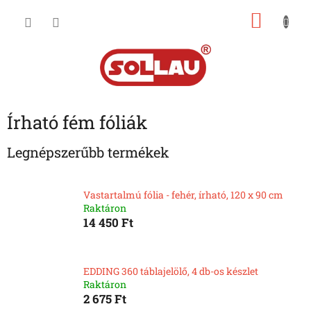
Ugrás
KOSÁ
a
fő
tartalomhoz
Írható fém fóliák
Legnépszerűbb termékek
Vastartalmú fólia - fehér, írható, 120 x 90 cm
Raktáron
14 450 Ft
EDDING 360 táblajelölő, 4 db-os készlet
Raktáron
2 675 Ft