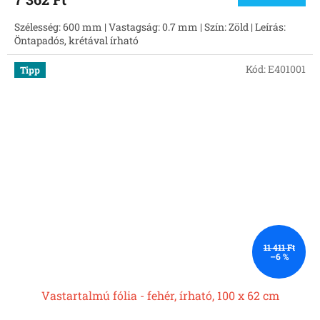
Szélesség: 600 mm | Vastagság: 0.7 mm | Szín: Zöld | Leírás:
Öntapadós, krétával írható
Kód:
E401001
Tipp
11 411 Ft
–6 %
Vastartalmú fólia - fehér, írható, 100 x 62 cm