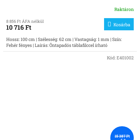
Raktáron
8 856 Ft ÁFA nélkül
Kosárba
10 716 Ft
Hossz: 100 cm | Szélesség: 62 cm | Vastagság: 1 mm | Szín:
Fehér fényes | Laírás: Öntapadós táblafilccel írható
Kód:
E401002
15 387 Ft
–6 %