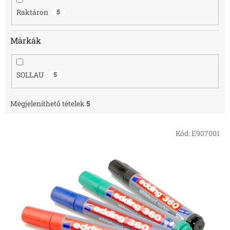
é
Raktáron
5
s
e
Márkák
SOLLAU
5
Megjeleníthető tételek
5
T
Kód:
E907001
e
r
m
é
k
e
k
l
i