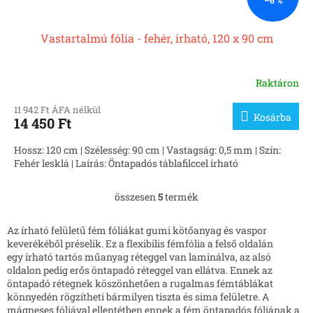
Vastartalmú fólia - fehér, írható, 120 x 90 cm
Raktáron
11 942 Ft ÁFA nélkül
Kosárba
14 450 Ft
Hossz: 120 cm | Szélesség: 90 cm | Vastagság: 0,5 mm | Szín:
Fehér lesklá | Laírás: Öntapadós táblafilccel írható
összesen
5
termék
L
i
s
Az írható felületű fém fóliákat gumi kötőanyag és vaspor
t
keverékéből préselik. Ez a flexibilis fémfólia a felső oldalán
a
egy írható tartós műanyag réteggel van laminálva, az alsó
i
oldalon pedig erős öntapadó réteggel van ellátva. Ennek az
r
öntapadó rétegnek köszönhetően a rugalmas fémtáblákat
á
könnyedén rögzítheti bármilyen tiszta és sima felületre. A
n
mágneses fóliával ellentétben ennek a fém öntapadós fóliának a