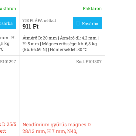
nikkelezett
aktáron
Raktáron
753 Ft ÁFA nélkül
osárba
Kosárba
911 Ft
 mm | H:
Átmérő D: 20 mm | Átmérő d1: 4.2 mm |
,5 kg
H: 5 mm | Mágnes erőssége: kb. 6,8 kg
°C
(kb. 66.69 N) | Hőmérséklet: 80 °C
E101297
Kód:
E101307
 D 25/5
Neodímium gyűrűs mágnes D
ett
28/13 mm, H 7 mm, N40,