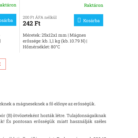
aktáron
Raktáron
200 Ft ÁFA nélkül
osárba
Kosárba
242 Ft
s
Méretek: 25x12x1 mm | Mágnes
|
erőssége: kb. 1,1 kg (kb. 10.79 N) |
Hőmérséklet: 80°C
E
eknek a mágneseknek a fő előnye az erősségük.
ór (B) ötvözeteként hozták létre. Tulajdonságaiknak
ják! És pontosan erősségük miatt használják széles