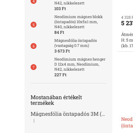
N42, nikkelezett
103 Ft
Neodímium mágnes blokk
4 328 
5 23
(öntapadós) 10x5x1 mm,
N40, nikkelezett
84 Ft
Átmér
H: 5 m
Mágnesfólia öntapadós
(kb. 1
(vastagság 0.7 mm)
3 673 Ft
Neodímium mágnes henger
D 12x4 mm, Neodímium,
N42, nikkelezett
227 Ft
Mostanában értékelt
termékek
Mágnesfólia öntapadós 3M (vastagság 1.0 mm)
Neod
|
A termék értékelése 5-ből 2 csillag.
(önt
nikke