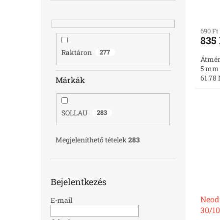
nikke
690 Ft
835 
Raktáron
277
Átmér
5 mm |
61.78 
Márkák
SOLLAU
283
Megjeleníthető tételek
283
Bejelentkezés
Neod
E-mail
30/10