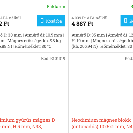
lezett
nikkelezett
Raktáron
R
 ÁFA nélkül
4 039 Ft ÁFA nélkül
Kosárba
K
2 Ft
4 887 Ft
ő D: 30 mm | Átmérő d1: 10.5 mm |
Átmérő D: 35 mm | Átmérő d1: 1
m | Mágnes erőssége: kb. 5,8 kg
H: 10 mm | Mágnes erőssége: kb.
6.88 N) | Hőmérséklet: 80 °C
(kb. 205.94 N) | Hőmérséklet: 80
Kód:
E101319
Kód
ímium gyűrűs mágnes D
Neodímium mágnes blokk
0 mm, H 5 mm, N38,
(öntapadós) 10x5x1 mm, N4
lezett
nikkelezett