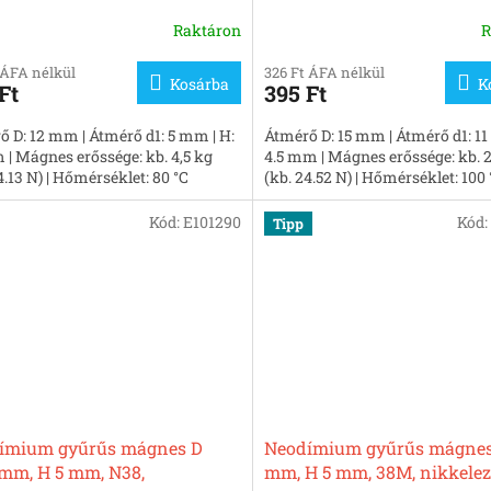
nikkelezett
Raktáron
R
 ÁFA nélkül
326 Ft ÁFA nélkül
Kosárba
K
Ft
395 Ft
ő D: 12 mm | Átmérő d1: 5 mm | H:
Átmérő D: 15 mm | Átmérő d1: 11
 | Mágnes erőssége: kb. 4,5 kg
4.5 mm | Mágnes erőssége: kb. 2
4.13 N) | Hőmérséklet: 80 °C
(kb. 24.52 N) | Hőmérséklet: 100 
Kód:
E101290
Kód:
Tipp
ímium gyűrűs mágnes D
Neodímium gyűrűs mágnes
 mm, H 5 mm, N38,
mm, H 5 mm, 38M, nikkelez