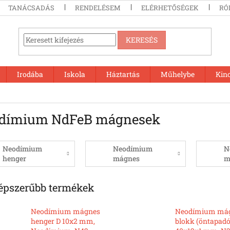
TANÁCSADÁS
RENDELÉSEM
ELÉRHETŐSÉGEK
RÓ
KERESÉS
Irodába
Iskola
Háztartás
Műhelybe
Kin
dímium NdFeB mágnesek
Neodímium
Neodímium
N
henger
mágnes
m
mágnesek
blokkok
f
épszerűbb termékek
Neodímium mágnes
Neodímium má
henger D 10x2 mm,
blokk (öntapadó