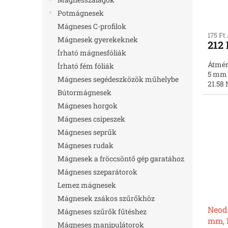
á
e
Potmágnesek
j
Mágneses C-profilok
a
175 Ft
Mágnesek gyerekeknek
212 
Írható mágnesfóliák
Átmér
Írható fém fóliák
5 mm |
Mágneses segédeszközök műhelybe
21.58 
Bútormágnesek
Mágneses horgok
Mágneses csipeszek
Mágneses seprűk
Mágneses rudak
Mágnesek a fröccsöntő gép garatához
Mágneses szeparátorok
Lemez mágnesek
Mágnesek zsákos szűrőkhöz
Neod
Mágneses szűrők fűtéshez
mm, H
Mágneses manipulátorok