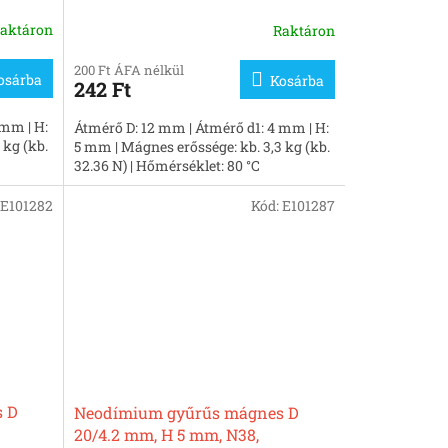
aktáron
Raktáron
200 Ft ÁFA nélkül
osárba
Kosárba
242 Ft
 mm | H:
Átmérő D: 12 mm | Átmérő d1: 4 mm | H:
 kg (kb.
5 mm | Mágnes erőssége: kb. 3,3 kg (kb.
32.36 N) | Hőmérséklet: 80 °C
E101282
Kód:
E101287
 D
Neodímium gyűrűs mágnes D
20/4.2 mm, H 5 mm, N38,