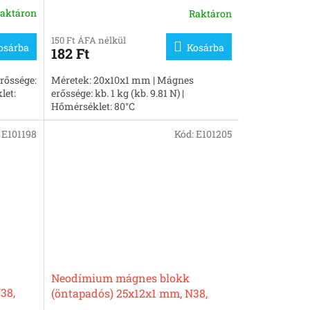
aktáron
Raktáron
150 Ft ÁFA nélkül
osárba
Kosárba
182 Ft
rőssége:
Méretek: 20x10x1 mm | Mágnes
let:
erőssége: kb. 1 kg (kb. 9.81 N) |
Hőmérséklet: 80°C
:
E101198
Kód:
E101205
Neodímium mágnes blokk
38,
(öntapadós) 25x12x1 mm, N38,
nikkelezett