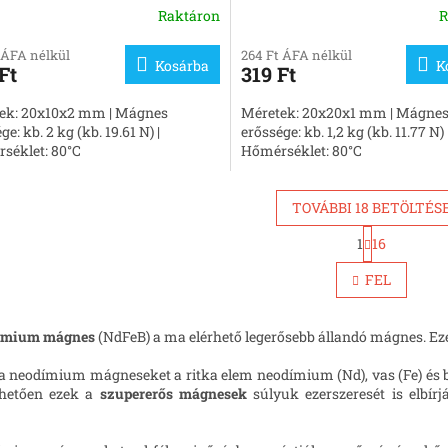
Raktáron
R
 ÁFA nélkül
264 Ft ÁFA nélkül
Kosárba
K
Ft
319 Ft
ek: 20x10x2 mm | Mágnes
Méretek: 20x20x1 mm | Mágne
ge: kb. 2 kg (kb. 19.61 N) |
erőssége: kb. 1,2 kg (kb. 11.77 N) 
séklet: 80°C
Hőmérséklet: 80°C
TOVÁBBI 18 BETÖLTÉS
L
1
16
L
a
p
i
FEL
o
s
z
t
á
a
s
ímium mágnes
(NdFeB) a ma elérhető legerősebb állandó mágnes. Ez
i
r
a neodímium mágneseket a ritka elem neodímium (Nd), vas (Fe) és b
á
hetően ezek a
szupererős
mágnesek
súlyuk ezerszeresét is elbír
n
y
í