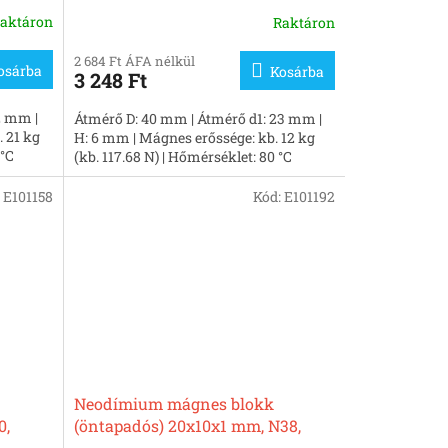
nikkelezett
aktáron
Raktáron
2 684 Ft ÁFA nélkül
osárba
Kosárba
3 248 Ft
2 mm |
Átmérő D: 40 mm | Átmérő d1: 23 mm |
 21 kg
H: 6 mm | Mágnes erőssége: kb. 12 kg
 °C
(kb. 117.68 N) | Hőmérséklet: 80 °C
:
E101158
Kód:
E101192
Neodímium mágnes blokk
0,
(öntapadós) 20x10x1 mm, N38,
nikkelezett