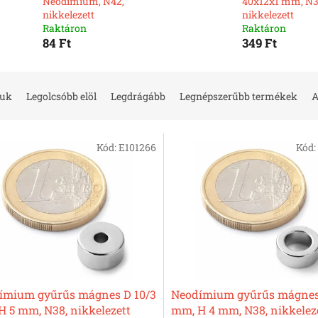
Neodímium, N42,
40x12x1 mm, N3
nikkelezett
nikkelezett
Raktáron
Raktáron
84 Ft
349 Ft
juk
Legolcsóbb elöl
Legdrágább
Legnépszerűbb termékek
A
Kód:
E101266
Kód:
ímium gyűrűs mágnes D 10/3
Neodímium gyűrűs mágnes
 5 mm, N38, nikkelezett
mm, H 4 mm, N38, nikkelez