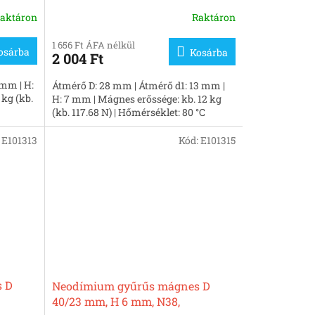
nikkelezett
aktáron
Raktáron
1 656 Ft ÁFA nélkül
osárba
Kosárba
2 004 Ft
 mm | H:
Átmérő D: 28 mm | Átmérő d1: 13 mm |
 kg (kb.
H: 7 mm | Mágnes erőssége: kb. 12 kg
(kb. 117.68 N) | Hőmérséklet: 80 °C
:
E101313
Kód:
E101315
 D
Neodímium gyűrűs mágnes D
40/23 mm, H 6 mm, N38,