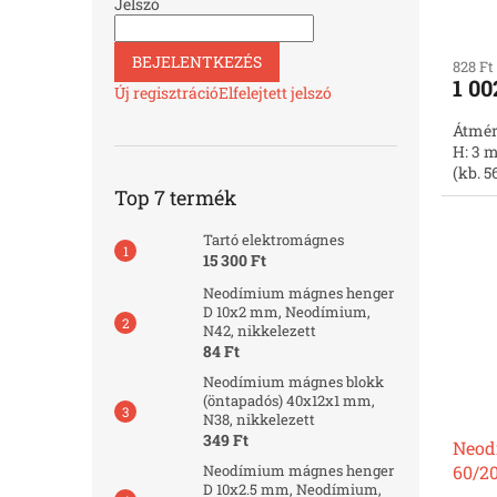
nikke
Jelszó
BEJELENTKEZÉS
828 Ft
1 00
Új regisztráció
Elfelejtett jelszó
Átmér
H: 3 m
(kb. 5
Top 7 termék
Tartó elektromágnes
15 300 Ft
Neodímium mágnes henger
D 10x2 mm, Neodímium,
N42, nikkelezett
84 Ft
Neodímium mágnes blokk
(öntapadós) 40x12x1 mm,
N38, nikkelezett
349 Ft
Neod
60/2
Neodímium mágnes henger
D 10x2.5 mm, Neodímium,
nikke