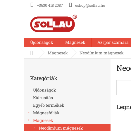
Ugrás
+3630 418 2087
eshop@sollau.hu
a
fő
tartalomhoz
Újdonságok
Mágnesek
Az ipar számára
Kezdőlap
Mágnesek
Neodímium mágnesek
O
Neo
l
Kategóriák
d
Kategóriák
átugrása
a
l
Újdonságok
s
Kiárusítás
ó
Egyéb termékek
Legn
p
a
Mágnesfóliák
n
Mágnesek
e
Neodímium mágnesek