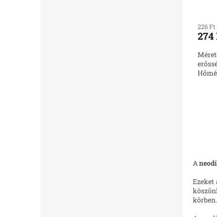
226 Ft
274 
Méret
erőssé
Hőmér
A
neod
Ezeket 
köszön
körben.