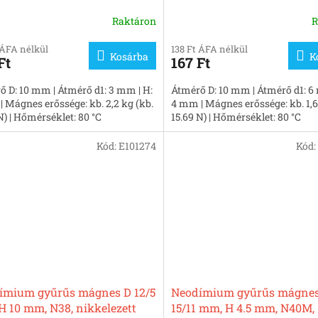
Raktáron
R
 ÁFA nélkül
138 Ft ÁFA nélkül
Kosárba
K
Ft
167 Ft
ő D: 10 mm | Átmérő d1: 3 mm | H:
Átmérő D: 10 mm | Átmérő d1: 6
 Mágnes erőssége: kb. 2,2 kg (kb.
4 mm | Mágnes erőssége: kb. 1,6
N) | Hőmérséklet: 80 °C
15.69 N) | Hőmérséklet: 80 °C
Kód:
E101274
Kód:
ímium gyűrűs mágnes D 12/5
Neodímium gyűrűs mágnes
 10 mm, N38, nikkelezett
15/11 mm, H 4.5 mm, N40M,