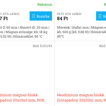
Raktáron
R
Ft ÁFA nélkül
69 Ft ÁFA nélkül
Kosárba
K
7 Ft
84 Ft
ő D: 60 mm | Átmérő d1: 20 mm |
Méretek: 10x5x1 mm | Mágnes e
m | Mágnes erőssége: kb. 18 kg
kb. 600 g (kb. 5.88 N) | Hőmérsék
76.52 N) | Hőmérséklet: 80 °C
80°C
Kód:
E101193
Kód
ímium mágnes blokk
Neodímium mágnes blokk
apadós) 20x10x2 mm, N38,
(öntapadós) 20x20x1 mm, N
lezett
nikkelezett