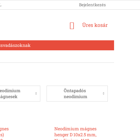
LUNK
Bejelentkezés
KOSÁR
Üres kosár
csvadászoknak
eodímium
Öntapadós
ágnesek
neodímium
urattal
mágnesek
gnes
Neodímium mágnes
s)
henger D 10x2.5 mm,