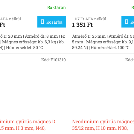
lezett
Raktáron
R
 ÁFA nélkül
1 117 Ft ÁFA nélkül
Kosárba
K
Ft
1 351 Ft
ő D: 20 mm | Átmérő d1: 8 mm | H:
Átmérő D: 25 mm | Átmérő d1: 5
 Mágnes erőssége: kb. 6,3 kg (kb.
5 mm | Mágnes erőssége: kb. 9,1
N) | Hőmérséklet: 80 °C
89.24 N) | Hőmérséklet: 100 °C
Kód:
E101310
Kód
ímium gyűrűs mágnes D
Neodímium gyűrűs mágnes
.5 mm, H 3 mm, N40,
35/12 mm, H 10 mm, N38,