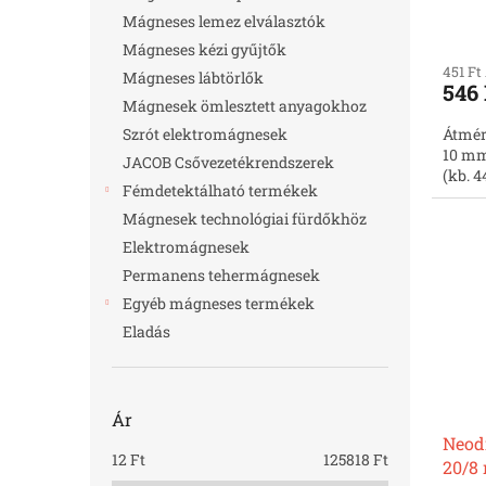
Mágneses lemez elválasztók
Mágneses kézi gyűjtők
451 Ft
Mágneses lábtörlők
546 
Mágnesek ömlesztett anyagokhoz
Szrót elektromágnesek
Átmér
10 mm
JACOB Csővezetékrendszerek
(kb. 4
Fémdetektálható termékek
Mágnesek technológiai fürdőkhöz
Elektromágnesek
Permanens tehermágnesek
Egyéb mágneses termékek
Eladás
Ár
Neod
12
Ft
125818
Ft
20/8