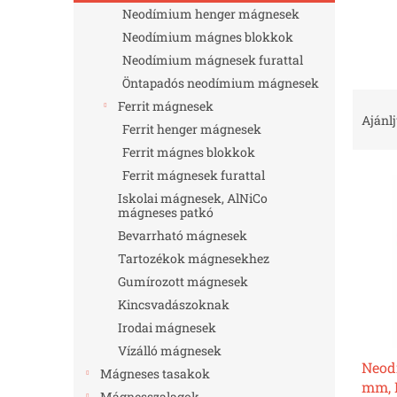
l
Neodímium henger mágnesek
Neodímium mágnes blokkok
Neodímium mágnesek furattal
Öntapadós neodímium mágnesek
T
Ferrit mágnesek
e
Ajánl
Ferrit henger mágnesek
r
Ferrit mágnes blokkok
m
T
é
Ferrit mágnesek furattal
e
k
Iskolai mágnesek, AlNiCo
r
mágneses patkó
e
m
k
Bevarrható mágnesek
é
r
Tartozékok mágnesekhez
k
e
Gumírozott mágnesek
e
n
Kincsvadászoknak
k
d
Irodai mágnesek
l
e
i
z
Vízálló mágnesek
Neod
s
é
Mágneses tasakok
mm, H
t
s
Mágnesszalagok