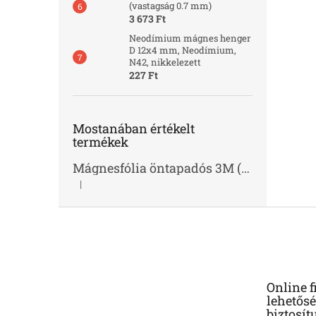
(vastagság 0.7 mm)
3 673 Ft
Neodímium mágnes henger
D 12x4 mm, Neodímium,
N42, nikkelezett
227 Ft
Mostanában értékelt
termékek
Mágnesfólia öntapadós 3M (vastagság 1.0 mm)
|
A termék értékelése 5-ből 2 csillag.
L
á
b
l
é
Online f
c
lehetősé
biztosít