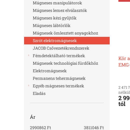
e
k
Mágneses manipulátorok
r
e
Mágneses lemez elválasztók
m
k
Mágneses kézi gyűjtők
é
r
Mágneses lábtörlők
k
e
e
Mágnesek ömlesztett anyagokhoz
n
k
d
Szrót elektromágnesek
l
e
JACOB Csővezetékrendszerek
i
z
Fémdetektálható termékek
Kör 
s
é
Mágnesek technológiai fürdőkhöz
EMG
t
s
Elektromágnesek
á
e
j
Permanens tehermágnesek
a
Egyéb mágneses termékek
2 471 
nélkül
Eladás
2 99
tól
Ár
2990862
Ft
3811046
Ft