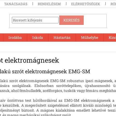
TANÁCSADÁS
RENDELÉSEM
ELÉRHETŐSÉGEK
RÓ
KERESÉS
Irodába
Iskola
Háztartás
Műhelybe
Kin
ót elektromágnesek
alakú szrót elektromágnesek EMG-SM
alakú szrót elektromágnesek EMG-SM robusztus ipari mágnesek, 
ására szolgálnak. Elsősorban szróttelepőken, újrahasznosít
zzuk, ahol fémhulladék, acélforgács, tuskók vagy fémáru megbízha
zív öntöttvas test hűtőbordáival az EMG-SM elektromágnesek a le
e készültek. A megerősített szigeteléssel ellátott kiváló minőségű
teljesítményt biztosít. A mágnes kialakítása emellett lehetővé tes
 és magas mechánikai szilárdságot nyújt.