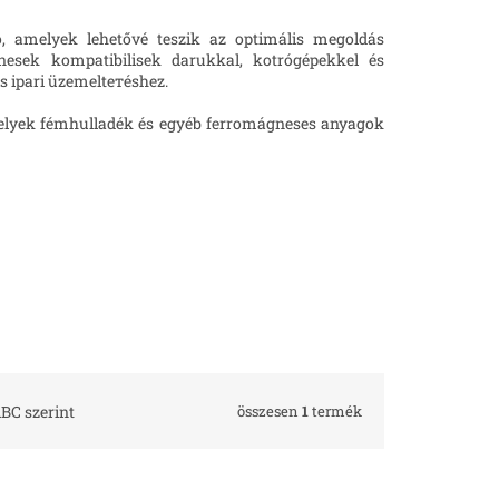
, amelyek lehetővé teszik az optimális megoldás
nesek kompatibilisek darukkal, kotrógépekkel és
s ipari üzemeltетéshez.
elyek fémhulladék és egyéb ferromágneses anyagok
összesen
1
termék
BC szerint