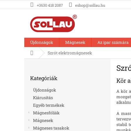
Ugrás
+3630 418 2087
eshop@sollau.hu
a
fő
tartalomhoz
Újdonságok
Mágnesek
Az ipar számára
Kezdőlap
Szrót elektromágnesek
O
Szr
l
Kategóriák
d
Kategóriák
átugrása
Kör 
a
l
Újdonságok
A kör 
s
mozgat
Kiárusítás
ó
alkalma
Egyéb termékek
p
a
Mágnesfóliák
A mass
n
tervezv
Mágnesek
stabil 
e
Mágneses tasakok
munkát,