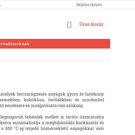
LUNK
Bejelentkezés
KOSÁR
Üres kosár
csvadászoknak
amelyek ferromágneses anyagok gyors és hatékony
ó üzemekben, kohókban, öntödékben és mindenhol
tó emelésére és mozgatására van szükség.
gszigorúb feltételek mellett is tartós üzemmódra
 tekercs minimalizálja a meghibásodás kockázatát és
zi a 650 °C-ig terjedő hőmérsékletű anyagokkal való