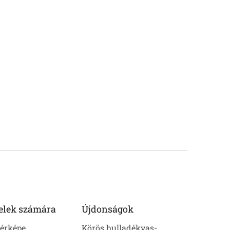
elek számára
Újdonságok
térképe
Körös hulladékvas-