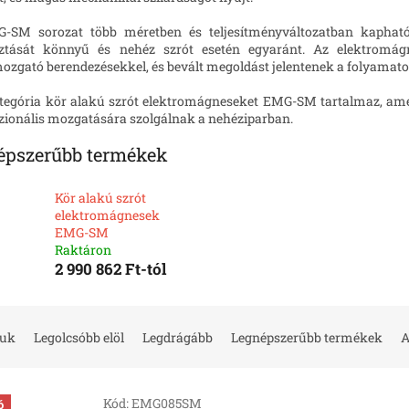
-SM sorozat több méretben és teljesítményváltozatban kapható
sztását könnyű és nehéz szrót esetén egyaránt. Az elektromág
zgató berendezésekkel, és bevált megoldást jelentenek a folyamato
ategória kör alakú szrót elektromágneseket EMG-SM tartalmaz, am
zionális mozgatására szolgálnak a nehéziparban.
épszerűbb termékek
Kör alakú szrót
elektromágnesek
EMG-SM
Raktáron
2 990 862 Ft-tól
juk
Legolcsóbb elöl
Legdrágább
Legnépszerűbb termékek
A
Kód:
EMG085SM
ó