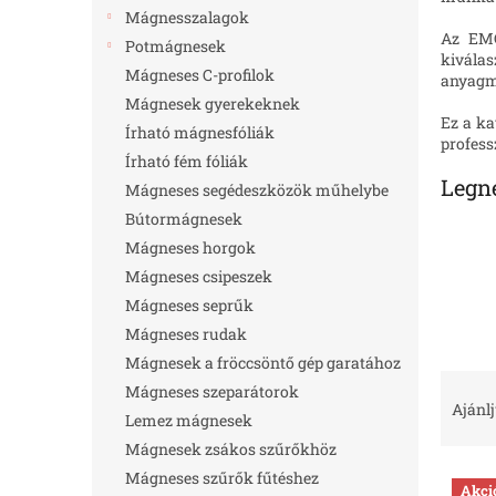
l
Mágnesszalagok
Az EMG
Potmágnesek
kivála
Mágneses C-profilok
anyagmo
Mágnesek gyerekeknek
Ez a k
Írható mágnesfóliák
profess
Írható fém fóliák
Legn
Mágneses segédeszközök műhelybe
Bútormágnesek
Mágneses horgok
Mágneses csipeszek
Mágneses seprűk
Mágneses rudak
Mágnesek a fröccsöntő gép garatához
T
Mágneses szeparátorok
e
Ajánl
Lemez mágnesek
r
Mágnesek zsákos szűrőkhöz
m
T
é
Mágneses szűrők fűtéshez
Akci