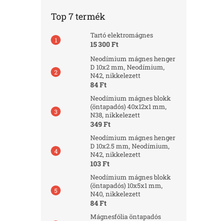
Top 7 termék
Tartó elektromágnes
15 300 Ft
Neodímium mágnes henger
D 10x2 mm, Neodímium,
N42, nikkelezett
84 Ft
Neodímium mágnes blokk
(öntapadós) 40x12x1 mm,
N38, nikkelezett
349 Ft
Neodímium mágnes henger
D 10x2.5 mm, Neodímium,
N42, nikkelezett
103 Ft
Neodímium mágnes blokk
(öntapadós) 10x5x1 mm,
N40, nikkelezett
84 Ft
Mágnesfólia öntapadós