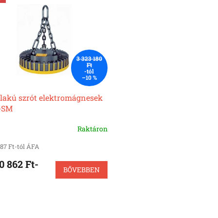
3 323 180
Ft
-tól
–10 %
alakú szrót elektromágnesek
-SM
Raktáron
787 Ft-tól ÁFA
0 862 Ft-
BŐVEBBEN
L
i
s