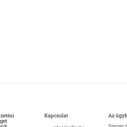
izetési
Kapcsolat
Az ügyf
get
unk
Szerver 