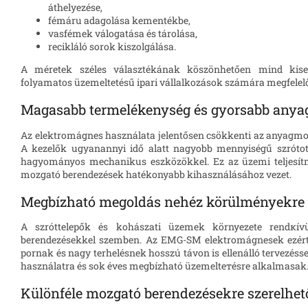
áthelyezése,
fémáru adagolása kementékbe,
vasfémek válogatása és tárolása,
recikláló sorok kiszolgálása.
A méretek széles választékának köszönhetően mind ki
folyamatos üzemeltetésű ipari vállalkozások számára megfelelő
Magasabb termelékenység és gyorsabb any
Az elektromágnes használata jelentősen csökkenti az anyagmo
A kezelők ugyanannyi idő alatt nagyobb mennyiségű szrótot
hagyományos mechanikus eszközökkel. Ez az üzemi teljesít
mozgató berendezések hatékonyabb kihasználásához vezet.
Megbízható megoldás nehéz körülményekre
A szróttelepők és kohászati üzemek környezete rendкív
berendezésekkel szemben. Az EMG-SM elektromágnesek ezért
pornak és nagy terhelésnek hosszú távon is ellenálló tervezésse
használatra és sok éves megbízható üzemeltетésre alkalmasak
Különféle mozgató berendezésekre szerelhet