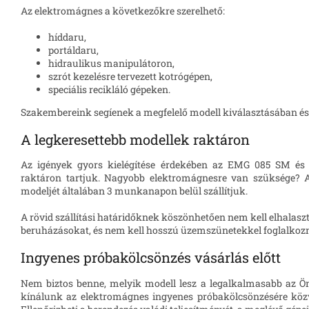
Az elektromágnes a következőkre szerelhető:
híddaru,
portáldaru,
hidraulikus manipulátoron,
szrót kezelésre tervezett kotrógépen,
speciális recikláló gépeken.
Szakembereink segíenek a megfelelő modell kiválasztásában és 
A legkeresettebb modellek raktáron
Az igények gyors kielégítése érdekében az EMG 085 SM é
raktáron tartjuk. Nagyobb elektromágnesre van szüksége? 
modeljét általában 3 munkanapon belül szállítjuk.
A rövid szállítási határidőknek köszönhetően nem kell elhalaszt
beruházásokat, és nem kell hosszú üzemszünetekkel foglalkozn
Ingyenes próbakölcsönzés vásárlás előtt
Nem biztos benne, melyik modell lesz a legalkalmasabb az Ö
kínálunk az elektromágnes ingyenes próbakölcsönzésére köz