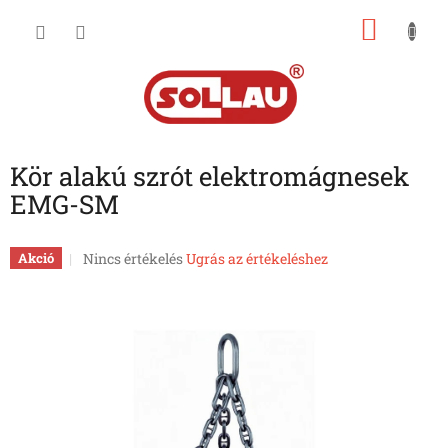
Ugrás
KOSÁ
a
fő
tartalomhoz
Kör alakú szrót elektromágnesek
EMG-SM
A
Nincs értékelés
Ugrás az értékeléshez
Akció
termék
átlagos
értékelése
5-
ből
0,0
csillag.