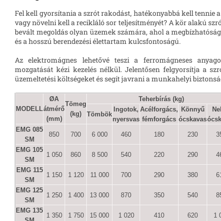
Fel kell gyorsítania a szrót rakodást, hatékonyabbá kell tennie
vagy növelni kell a recikláló sor teljesítményét? A kör alakú 
bevált megoldás olyan üzemek számára, ahol a megbízhatóság
és a hosszú berendezési élettartam kulcsfontoságú.
Az elektromágnes lehetővé teszi a ferromágneses anyag
mozgatását kézi kezelés nélkül. Jelentősen felgyorsítja a szr
üzemeltetési költségeket és segít javrani a munkahelyi biztonsá
ØA
Teherbírás (kg)
Tömeg
MODELL
átmérő
Ingotok,
Acélforgács,
Könnyű
Ne
(kg)
Tömbök
(mm)
nyersvas
fémforgács
ócskavas
ócs
EMG 085
850
700
6 000
460
180
230
3
SM
EMG 105
1 050
860
8 500
540
220
290
4
SM
EMG 115
1 150
1 120
11 000
700
290
380
6
SM
EMG 125
1 250
1 400
13 000
870
350
540
8
SM
EMG 135
1 350
1 750
15 000
1 020
410
620
1 
SM