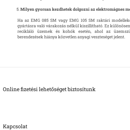
Milyen gyorsan kezdhetek dolgozni az elektromágnes m
Ha az EMG 085 SM vagy EMG 105 SM raktári modelleket 
gyártásra való várakozás nélkül kiszillítható. Ez különösen
recikláló üzemek és kohók esetén, ahol az üzems
berendezések hiánya közvetlen anyagi veszteséget jelent.
L
á
b
l
Online fizetési lehetőséget biztosítunk
é
c
Kapcsolat