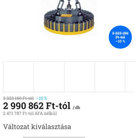
3 323 180
Ft-tól
–10 %
3 323 180 Ft-tól
–10 %
2 990 862 Ft
-tól
/ db
2 471 787 Ft
-tól ÁFA nélkül
Egységár:
Változat kiválasztása