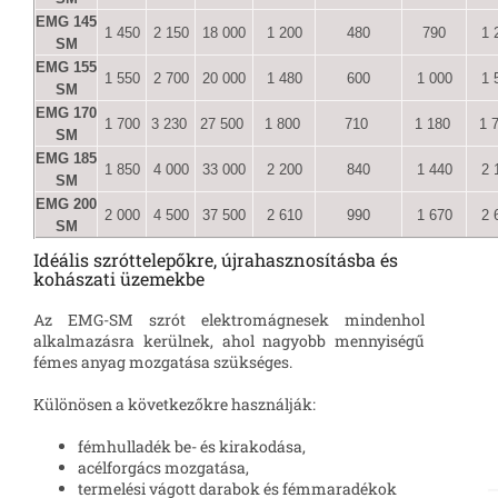
EMG 145
1 450
2 150
18 000
1 200
480
790
1 
SM
EMG 155
1 550
2 700
20 000
1 480
600
1 000
1 
SM
EMG 170
1 700
3 230
27 500
1 800
710
1 180
1 
SM
EMG 185
1 850
4 000
33 000
2 200
840
1 440
2 
SM
EMG 200
2 000
4 500
37 500
2 610
990
1 670
2 
SM
Idéális szróttelepőkre, újrahasznosításba és
kohászati üzemekbe
Az EMG-SM szrót elektromágnesek mindenhol
alkalmazásra kerülnek, ahol nagyobb mennyiségű
fémes anyag mozgatása szükséges.
Különösen a következőkre használják:
fémhulladék be- és kirakodása,
acélforgács mozgatása,
termelési vágott darabok és fémmaradékok