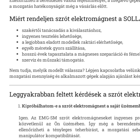
Ellenőrizheti a berendezés valódi teljesítményét, a meglévő gépei
a mozgatás hatékonyságát még a vásárlás előtt.
Miért rendeljen szrót elektromágnest a SOLL
szakértői tanácsadás a kiválasztáshoz,
ingyenes tesztelés lehetősége,
a legjobban eladott modellek raktári elérhetősége,
egyéb méretek gyors szállítása,
hosszú évek tapasztalata a mágneses szepariáció és fémek
szerviz és műszaki támogatás.
Nem tudja, melyik modellt válassza? Lépjen kapcsolatba velünk,
mozgatási mennyiség és alkalmazott gépek alapján ajánlást ké
Leggyakrabban feltett kérdések a szrót elek
Kipróbálhatom-e a szrót elektromágnest a saját üzémemb
Igen. Az EMG-SM szrót elektromágneseket ingyenes pró
közvetlenül az Ön üzémében. Így még a berendezésb
ellenőrizheti a tényleges teherbirást, a mozgatási s
manipulátor kompatibilitását.