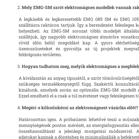
Mely EMG-SM szrót elektromágnes modellek vannak ra
A legkisebb és legkeresettebb EMG 085 SM és EMG 105
szállításra raktáron tartjuk. Így a berendezést feleslege
helyezheti. Az EMG-SM sorozat többi modeljét által
szállítjuk, így nagyobb elektromágnes átmérőre vonatko
rövid időn belül megoldást kap. A gyors elérhetőség
üzemszüneteket és gyorsítja az új projektek megval
feldolgozás területén.
Hogyan tudhatom meg, melyik elektromágnes a megfelel
A kiválasztás az anyag típusától, a szrót tömörsűrűségétől
szükséges termelékenységtől függ. Szakértői konzultációt
kínálunk, amelyek során az optimális EMG-SM modellt 
Ezzel emelhető el a csak a túl méretezet vagy feleslegesen 
Megéri-e kölcsönkérni az elektromágnest vásárlás előtt?
Határozottan igen. A próbaüzem lehetővé teszi a műszak
mennyiségének pontos mérését, az energiafogyasztás elle
összehasonlítását a jelenlegi mozgatási módszerrel. 
adatokat kapnak a döntéshez és minimalizálják a befekteté