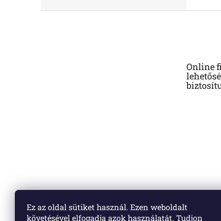
L
á
b
l
é
Online f
c
lehetősé
biztosít
Ez az oldal sütiket használ. Ezen weboldalt
követésével elfogadja azok használatát. Tudjon