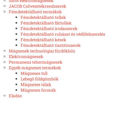
Szrót elektromágnesek
JACOB Csővezetékrendszerek
Fémdetektálható termékek
Fémdetektálható tollak
Fémdetektálható filctollak
Fémdetektálható irodaszerek
Fémdetektálható ruházat és védőfelszerelés
Fémdetektálható kések
Fémdetektálható tisztítószerek
Mágnesek technológiai fürdőkhöz
Elektromágnesek
Permanens tehermágnesek
Egyéb mágneses termékek
Mágneses toll
Lebegő földgömbök
Mágneses tálak
Mágneses formák
Eladás