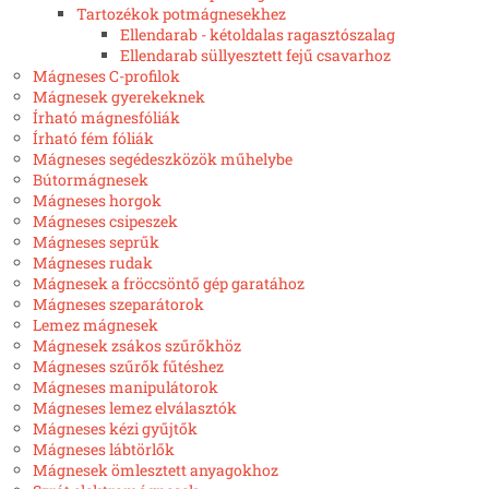
Tartozékok potmágnesekhez
Ellendarab - kétoldalas ragasztószalag
Ellendarab süllyesztett fejű csavarhoz
Mágneses C-profilok
Mágnesek gyerekeknek
Írható mágnesfóliák
Írható fém fóliák
Mágneses segédeszközök műhelybe
Bútormágnesek
Mágneses horgok
Mágneses csipeszek
Mágneses seprűk
Mágneses rudak
Mágnesek a fröccsöntő gép garatához
Mágneses szeparátorok
Lemez mágnesek
Mágnesek zsákos szűrőkhöz
Mágneses szűrők fűtéshez
Mágneses manipulátorok
Mágneses lemez elválasztók
Mágneses kézi gyűjtők
Mágneses lábtörlők
Mágnesek ömlesztett anyagokhoz