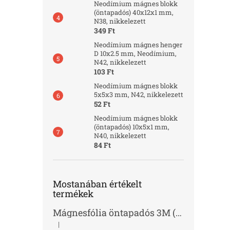
Neodímium mágnes blokk
(öntapadós) 40x12x1 mm,
N38, nikkelezett
349 Ft
Neodímium mágnes henger
D 10x2.5 mm, Neodímium,
N42, nikkelezett
103 Ft
Neodímium mágnes blokk
5x5x3 mm, N42, nikkelezett
52 Ft
Neodímium mágnes blokk
(öntapadós) 10x5x1 mm,
N40, nikkelezett
84 Ft
Mostanában értékelt
termékek
Mágnesfólia öntapadós 3M (vastagság 1.0 mm)
|
A termék értékelése 5-ből 2 csillag.