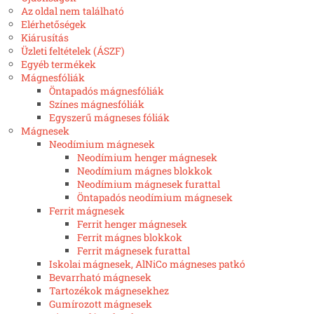
Az oldal nem található
Elérhetőségek
Kiárusítás
Üzleti feltételek (ÁSZF)
Egyéb termékek
Mágnesfóliák
Öntapadós mágnesfóliák
Színes mágnesfóliák
Egyszerű mágneses fóliák
Mágnesek
Neodímium mágnesek
Neodímium henger mágnesek
Neodímium mágnes blokkok
Neodímium mágnesek furattal
Öntapadós neodímium mágnesek
Ferrit mágnesek
Ferrit henger mágnesek
Ferrit mágnes blokkok
Ferrit mágnesek furattal
Iskolai mágnesek, AlNiCo mágneses patkó
Bevarrható mágnesek
Tartozékok mágnesekhez
Gumírozott mágnesek