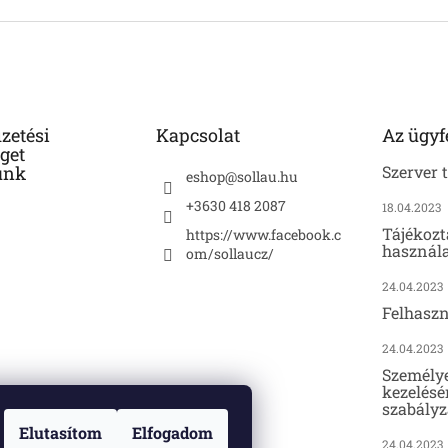
izetési
Kapcsolat
Az ügyf
get
unk
Szerver 
eshop
@
sollau.hu
+3630 418 2087
18.04.2023
Tájékozt
https://www.facebook.c
használa
om/sollaucz/
24.04.2023
Felhaszn
24.04.2023
Személy
kezelésé
szabályz
Elutasítom
Elfogadom
24.04.2023