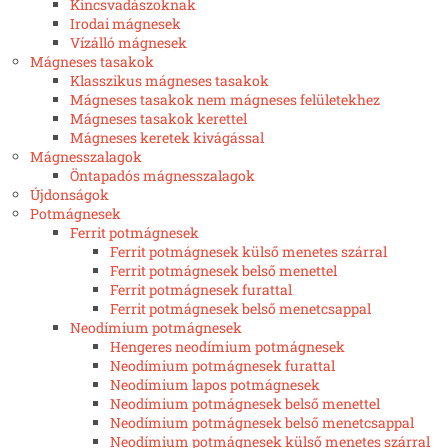
Kincsvadászoknak
Irodai mágnesek
Vízálló mágnesek
Mágneses tasakok
Klasszikus mágneses tasakok
Mágneses tasakok nem mágneses felületekhez
Mágneses tasakok kerettel
Mágneses keretek kivágással
Mágnesszalagok
Öntapadós mágnesszalagok
Újdonságok
Potmágnesek
Ferrit potmágnesek
Ferrit potmágnesek külső menetes szárral
Ferrit potmágnesek belső menettel
Ferrit potmágnesek furattal
Ferrit potmágnesek belső menetcsappal
Neodímium potmágnesek
Hengeres neodímium potmágnesek
Neodímium potmágnesek furattal
Neodímium lapos potmágnesek
Neodímium potmágnesek belső menettel
Neodímium potmágnesek belső menetcsappal
Neodímium potmágnesek külső menetes szárral