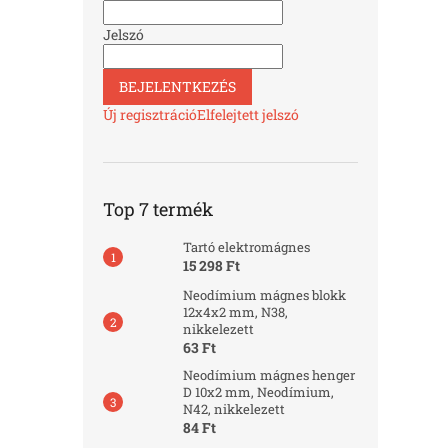
Jelszó
BEJELENTKEZÉS
Új regisztráció
Elfelejtett jelszó
Top 7 termék
Tartó elektromágnes
15 298 Ft
Neodímium mágnes blokk
12x4x2 mm, N38,
nikkelezett
63 Ft
Neodímium mágnes henger
D 10x2 mm, Neodímium,
N42, nikkelezett
84 Ft