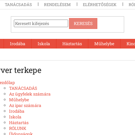
TANÁCSADÁS
RENDELÉSEM
ELÉRHETŐSÉGEK
RÓ
KERESÉS
Irodába
Iskola
Háztartás
Műhelybe
Kin
ver terkepe
ezdőlap
TANÁCSADÁS
Az ügyfelek számára
Műhelybe
Az ipar számára
Irodába
Iskola
Háztartás
RÓLUNK
Újdonságok