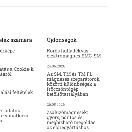
elek számára
Újdonságok
térképe
Körös hulladékvas-
elektromágnes EMG-SM
24.06.2026
atás a Cookie-k
táról
Az SM, TM és TM FL
mágneses szeparátorok
közötti különbségek a
fröccsöntőgép
álási feltételek
betöltőtartályában
26.05.2026
es adatok
Zsaluzómágnesek:
re vonatkozó
gyors, pontos és
at
megbízható megoldás
az előregyártáshoz