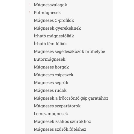
l
Mágnesszalagok
Potmágnesek
Mágneses C-profilok
Mágnesek gyerekeknek
Írható mágnesfóliák
Írható fém fóliák
Mágneses segédeszközök műhelybe
Bútormágnesek
Mágneses horgok
Mágneses csipeszek
Mágneses seprűk
Mágneses rudak
Mágnesek a fröccsöntő gép garatához
Mágneses szeparátorok
Lemez mágnesek
Mágnesek zsákos szűrőkhöz
Mágneses szűrők fűtéshez