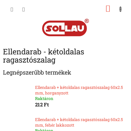
Ugrás
KOSÁ
a
fő
tartalomhoz
Ellendarab - kétoldalas
ragasztószalag
Legnépszerűbb termékek
Ellendarab + kétoldalas ragasztószalag 60x2.5
mm, horganyzott
Raktáron
212 Ft
Ellendarab + kétoldalas ragasztószalag 60x2.5
mm, fehér lakkozott
Raktáron