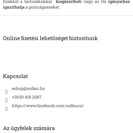
s
Ezekkel a tartozékokkal
kiegészítheti
vagy az Ön
igényeihez
t
igazíthatja
a potmágneseket.
a
i
L
r
á
á
b
n
l
Online fizetési lehetőséget biztosítunk
y
é
í
c
t
á
s
e
l
Kapcsolat
e
m
eshop
@
sollau.hu
e
i
+3630 418 2087
https://www.facebook.com/sollaucz/
Az ügyfelek számára