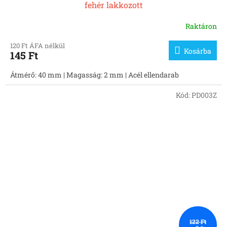
fehér lakkozott
Raktáron
120 Ft ÁFA nélkül
Kosárba
145 Ft
Átmérő: 40 mm | Magasság: 2 mm | Acél ellendarab
Kód:
PD003Z
122 Ft