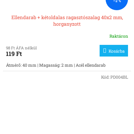
–2 %
Ellendarab + kétoldalas ragasztószalag 40x2 mm,
horganyzott
Raktáron
98 Ft ÁFA nélkül
Kosárba
119 Ft
Átmérő: 40 mm | Magasság: 2 mm | Acél ellendarab
Kód:
PD004BL