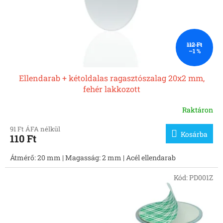
l
i
s
t
á
112 Ft
–1 %
j
a
Ellendarab + kétoldalas ragasztószalag 20x2 mm,
fehér lakkozott
Raktáron
91 Ft ÁFA nélkül
Kosárba
110 Ft
Átmérő: 20 mm | Magasság: 2 mm | Acél ellendarab
Kód:
PD001Z