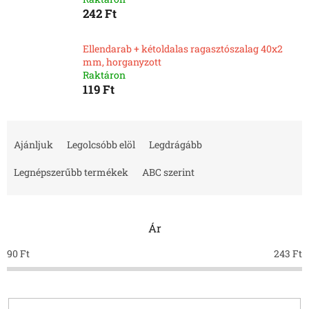
242 Ft
Ellendarab + kétoldalas ragasztószalag 40x2
mm, horganyzott
Raktáron
119 Ft
T
e
Ajánljuk
Legolcsóbb elöl
Legdrágább
r
m
Legnépszerűbb termékek
ABC szerint
é
k
e
Ár
k
r
90
Ft
243
Ft
e
n
d