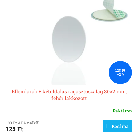
128 Ft
–2 %
Ellendarab + kétoldalas ragasztószalag 30x2 mm,
fehér lakkozott
Raktáron
103 Ft ÁFA nélkül
Kosárba
125 Ft