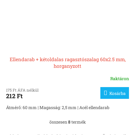
Ellendarab + kétoldalas ragasztószalag 60x2.5 mm,
horganyzott
Raktáron
175 Ft ÁFA nélkül
Kosárba
212 Ft
Átmérő: 60 mm | Magasság: 2,5 mm | Acél ellendarab
összesen
8
termék
L
i