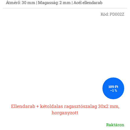
Átmérő: 30 mm | Magasság: 2 mm | Acél ellendarab
Kód:
PD002Z
109 Ft
–1 %
Ellendarab + kétoldalas ragasztószalag 30x2 mm,
horganyzott
Raktáron