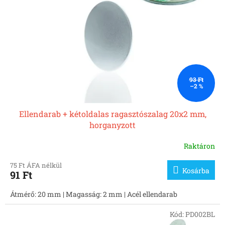
93 Ft
–2 %
Ellendarab + kétoldalas ragasztószalag 20x2 mm,
horganyzott
Raktáron
75 Ft ÁFA nélkül
Kosárba
91 Ft
Átmérő: 20 mm | Magasság: 2 mm | Acél ellendarab
Kód:
PD002BL