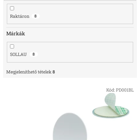
e
z
é
Raktáron
8
s
e
Márkák
SOLLAU
8
Megjeleníthető tételek
8
T
Kód:
PD001BL
e
r
m
é
k
e
k