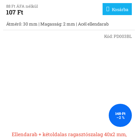
88 Ft ÁFA nélkül
Kosárba
107 Ft
Átmérő: 30 mm | Magasság: 2 mm | Acél ellendarab
Kód:
PD003BL
148 Ft
–2 %
Ellendarab + kétoldalas ragasztószalag 40x2 mm,