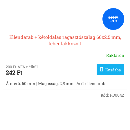
250 Ft
–3 %
Ellendarab + kétoldalas ragasztószalag 60x2.5 mm,
fehér lakkozott
Raktáron
200 Ft ÁFA nélkül
Kosárba
242 Ft
Átmérő: 60 mm | Magasság: 2,5 mm | Acél ellendarab
Kód:
PD004Z