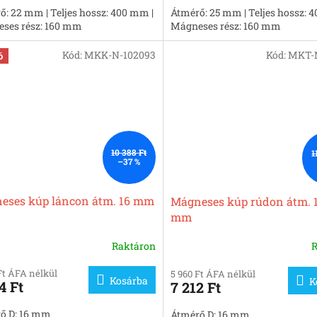
ő: 22 mm | Teljes hossz: 400 mm |
Átmérő: 25 mm | Teljes hossz: 
ses rész: 160 mm
Mágneses rész: 160 mm
Kód:
MKK-N-102093
Kód:
MKT-N
ó
10 388 Ft
1
–37 %
eses kúp láncon átm. 16 mm
Mágneses kúp rúdon átm. 
mm
Raktáron
R
Ft ÁFA nélkül
5 960 Ft ÁFA nélkül
Kosárba
K
4 Ft
7 212 Ft
ő D: 16 mm
Átmérő D: 16 mm