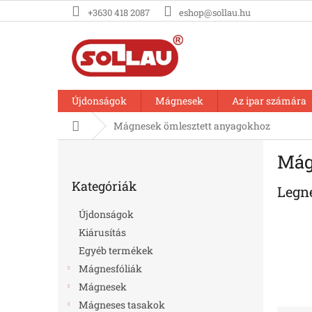
Ugrás
+3630 418 2087
eshop@sollau.hu
a
fő
tartalomhoz
Újdonságok
Mágnesek
Az ipar számára
Kezdőlap
Mágnesek ömlesztett anyagokhoz
O
Mág
l
Kategóriák
d
Kategóriák
átugrása
Legn
a
l
Újdonságok
s
Kiárusítás
ó
Egyéb termékek
p
a
Mágnesfóliák
n
Mágnesek
e
Mágneses tasakok