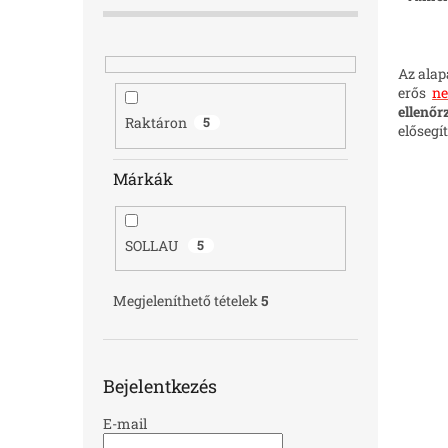
Az alap
erős
n
ellenőr
Raktáron
5
elősegí
Márkák
SOLLAU
5
Megjeleníthető tételek
5
Bejelentkezés
E-mail