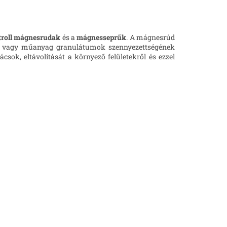
troll mágnesrudak
és a
mágnesseprűk
. A mágnesrúd
ek vagy műanyag granulátumok szennyezettségének
csok, eltávolítását a környező felületekről és ezzel