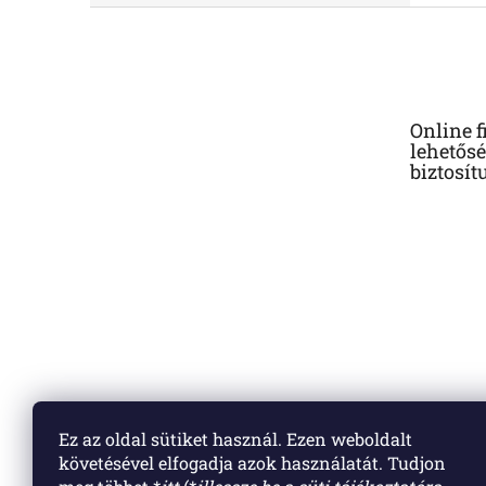
L
á
b
l
é
Online f
c
lehetősé
biztosít
Ez az oldal sütiket használ. Ezen weboldalt
követésével elfogadja azok használatát. Tudjon