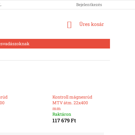
LUNK
Bejelentkezés
KOSÁR
Üres kosár
csvadászoknak
srúd
Kontroll mágnesrúd
00
MTV átm. 22x400
mm
Raktáron
117 679 Ft