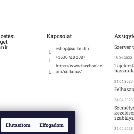
izetési
Kapcsolat
Az ügyf
get
unk
Szerver 
eshop
@
sollau.hu
+3630 418 2087
18.04.2023
Tájékozt
https://www.facebook.c
használa
om/sollaucz/
24.04.2023
Felhaszn
24.04.2023
Személy
kezelésé
szabályz
Elutasítom
Elfogadom
24.04.2023