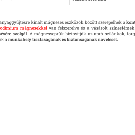
L
i
anyaggyűjtésre kínált mágneses eszközök között szerepelhek a
kon
s
eodímium mágnesekkel
van felszerelve és a vásárolt színesfém
t
zésére szolgál
. A mágnesseprűk biztosítják az apró szilánkok, forgá
a
tik a
munkahely tisztaságának és biztonságának növelését.
i
r
á
n
y
í
t
á
s
e
l
e
m
e
i