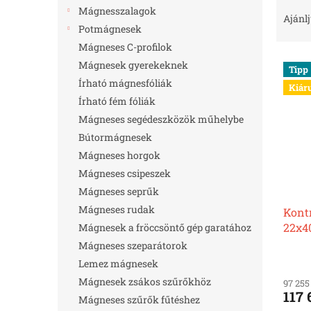
T
l
Mágnesszalagok
e
Ajánl
Potmágnesek
r
m
Mágneses C-profilok
T
é
Mágnesek gyerekeknek
Tipp
e
k
Írható mágnesfóliák
Kiár
r
e
Írható fém fóliák
m
k
Mágneses segédeszközök műhelybe
é
r
k
e
Bútormágnesek
e
n
Mágneses horgok
k
d
Mágneses csipeszek
l
e
Mágneses seprűk
i
z
Mágneses rudak
Kont
s
é
22x4
Mágnesek a fröccsöntő gép garatához
t
s
á
e
Mágneses szeparátorok
j
Lemez mágnesek
a
Mágnesek zsákos szűrőkhöz
97 255
117 
Mágneses szűrők fűtéshez