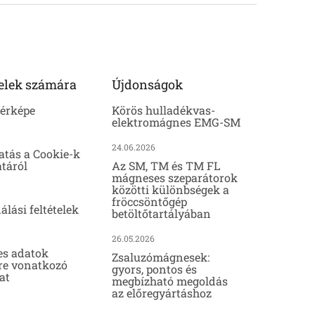
elek számára
Újdonságok
térképe
Körös hulladékvas-
elektromágnes EMG-SM
24.06.2026
atás a Cookie-k
táról
Az SM, TM és TM FL
mágneses szeparátorok
közötti különbségek a
fröccsöntőgép
álási feltételek
betöltőtartályában
26.05.2026
es adatok
Zsaluzómágnesek:
re vonatkozó
gyors, pontos és
at
megbízható megoldás
az előregyártáshoz