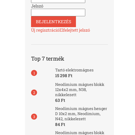
Jelszó
BEJELENTKEZÉS
Új regisztráció
Elfelejtett jelszó
Top 7 termék
Tartó elektromágnes
15 298 Ft
Neodímium mágnes blokk
12x4x2 mm, N38,
nikkelezett
63 Ft
Neodímium mágnes henger
D 10x2 mm, Neodímium,
N42, nikkelezett
84 Ft
Neodímium mágnes blokk