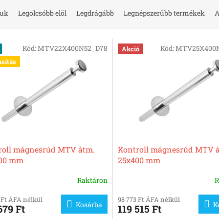
juk
Legolcsóbb elöl
Legdrágább
Legnépszerűbb termékek
A
Kód:
MTV22X400N52_D78
Kód:
MTV25X400N
Akció
usítás
roll mágnesrúd MTV átm.
Kontroll mágnesrúd MTV 
00 mm
25x400 mm
Raktáron
R
 Ft ÁFA nélkül
98 773 Ft ÁFA nélkül
Kosárba
K
679 Ft
119 515 Ft