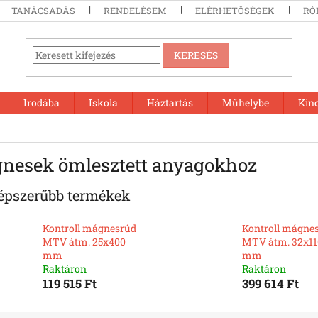
TANÁCSADÁS
RENDELÉSEM
ELÉRHETŐSÉGEK
RÓ
KERESÉS
Irodába
Iskola
Háztartás
Műhelybe
Kin
nesek ömlesztett anyagokhoz
épszerűbb termékek
Kontroll mágnesrúd
Kontroll mágne
MTV átm. 25x400
MTV átm. 32x11
mm
mm
Raktáron
Raktáron
119 515 Ft
399 614 Ft