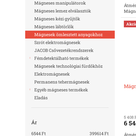
Mágneses manipulátorok
Átmér
Mágneses lemez elválasztók
Mágne
Mágneses kézi gyűjtők
Akci
Mágneses lábtörlők
Mágnesek ömlesztett anyagokhoz
Szrót elektromágnesek
JACOB Csővezetékrendszerek
Fémdetektálható termékek
Mágnesek technológiai fürdőkhöz
Elektromágnesek
Permanens tehermágnesek
Mágn
Egyéb mágneses termékek
Eladás
5 408 
Ár
6 54
6544
Ft
399614
Ft
Átmér