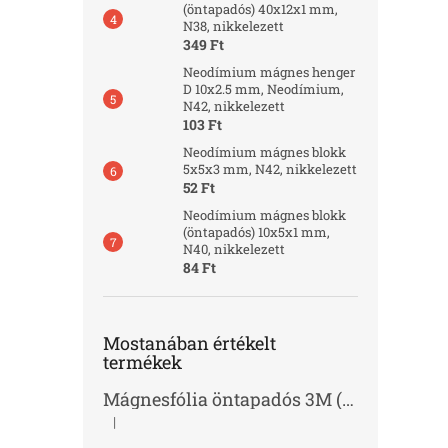
(öntapadós) 40x12x1 mm,
N38, nikkelezett
349 Ft
Neodímium mágnes henger
D 10x2.5 mm, Neodímium,
N42, nikkelezett
103 Ft
Neodímium mágnes blokk
5x5x3 mm, N42, nikkelezett
52 Ft
Neodímium mágnes blokk
(öntapadós) 10x5x1 mm,
N40, nikkelezett
84 Ft
Mostanában értékelt
termékek
Mágnesfólia öntapadós 3M (vastagság 1.0 mm)
|
A termék értékelése 5-ből 2 csillag.