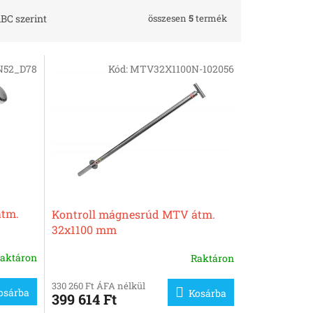
összesen
5
termék
BC szerint
52_D78
Kód:
MTV32X1100N-102056
átm.
Kontroll mágnesrúd MTV átm.
32x1100 mm
aktáron
Raktáron
330 260 Ft ÁFA nélkül
osárba
Kosárba
399 614 Ft