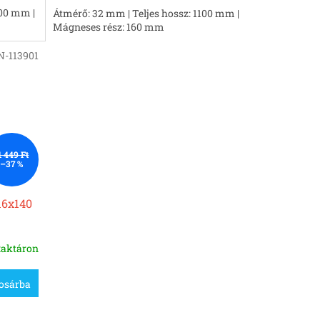
400 mm |
Átmérő: 32 mm | Teljes hossz: 1100 mm |
Mágneses rész: 160 mm
-113901
1 449 Ft
–37 %
16x140
aktáron
osárba