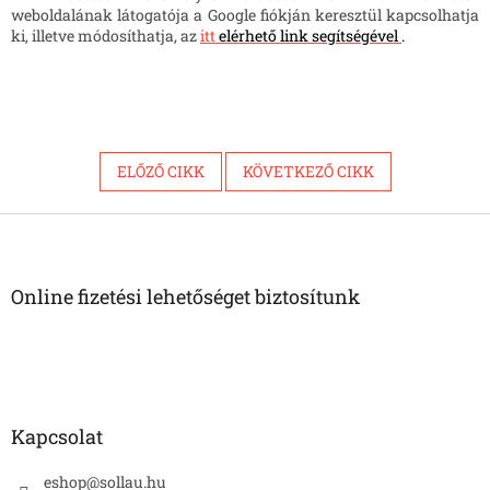
weboldalának látogatója a Google fiókján keresztül kapcsolhatja
ki, illetve módosíthatja, az
itt
elérhető link segítségével
.
ELŐZŐ CIKK
KÖVETKEZŐ CIKK
L
á
b
l
Online fizetési lehetőséget biztosítunk
é
c
Kapcsolat
eshop
@
sollau.hu