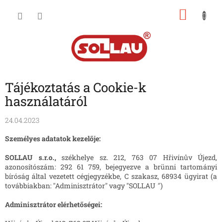
Ugrás
KOSÁ
a
fő
tartalomhoz
Tájékoztatás a Cookie-k
használatáról
24.04.2023
Személyes adatatok kezelője:
SOLLAU s.r.o.,
székhelye sz. 212, 763 07 Hřivínův Újezd,
azonosítószám: 292 61 759, bejegyezve a brünni tartományi
bíróság által vezetett cégjegyzékbe, C szakasz, 68934 ügyirat (a
továbbiakban: "Adminisztrátor" vagy "SOLLAU
"
)
Adminisztrátor elérhetőségei: