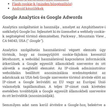
Flash
cookie-k (minden böngészőhöz)
Android készülékek
Google Analytics és Google Adwords
Analytics szolgáltatást is használja , amelyet az Amphitheatre-i
székhelyű Google Inc. fejlesztett ki és üzemeltet a webhely cookie-
k segítségével történő elemzéséhez. Parkway , Mountain View ,
CA 94043, USA ("
Google
").
Analytics szolgáltatás használatával végzett elemzés úgy
történik, hogy az összegyűjtött cookie-fájlokon keresztül
létrehozott, a weboldal használatával kapcsolatos információk
átkerülnek a Google egyesült államokbeli szerverére és ott
alávetik a megfelelő elemzést. Az IP-címek adminisztrátor
weboldalán beállított anonimizálása eredményeként az
adatoknak az USA-beli Google szerverére történő átvitele előtt az
IP-címet a Google lerövidíti az EU vagy az Európai Unió
valamelyik tagállamában. A teljes IP-címet csak kivételes
esetekben továbbítják a Google egyesült államokbeli szerverére
és ott lerövidítik (anonimizálják).
Semmilyen adat nem kerül átvitelre a Google-hoz, beleértve a