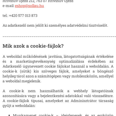
Hřivínův Újezd 212, 763 07 Hřivínův Újezd
e-mail:
eshop@sollau.hu
tel.: +420 577 013 873
Az adatkezelő nem jelölt ki személyes adatvédelmi tisztviselőt.
______________________________________________________
Mik azok a cookie-fájlok?
A weboldal működésének javítása, látogatottságának értékelése
és a marketingtevékenység optimalizálása érdekében az
Adatkezelő úgynevezett cookie fájlokat használ a weboldalán. A
cookie-k (sütik) kis szöveges fájlok, amelyeket a böngésző
helyileg tárol azon a számítógépen vagy mobileszközön, amellyel
a weboldal megjelenik.
A cookie-k nem használhatók a webhely látogatóinak
azonosítására vagy a bejelentkezési adatokkal való visszaélésre.
A cookie-fájlok típusai, amelyeket az Adminisztrátor társaság
gyűjt a weboldalán:
Munkamenet cookie-k – ideiglenesek, és az eszközön