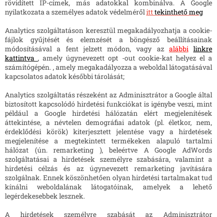
rövidített IP-címek, más adatokkal kombinálva. A Google
nyilatkozata a személyes adatok védelméről
itt
tekinthető meg
Analytics szolgáltatáson keresztül megakadályozhatja a cookie-
fájlok gyűjtését és elemzését a böngésző beállításainak
módosításával a fent jelzett módon, vagy az
alábbi
linkre
kattintva
, amely úgynevezett opt -out cookie-kat helyez el a
számítógépén. , amely megakadályozza a weboldal látogatásával
kapcsolatos adatok későbbi tárolását;
Analytics szolgáltatás részeként az Adminisztrátor a Google által
biztosított kapcsolódó hirdetési funkciókat is igénybe veszi, mint
például a Google hirdetési hálózatán elért megjelenítések
áttekintése, a névtelen demográfiai adatok (pl. életkor, nem,
érdeklődési körök) kiterjesztett jelentése vagy a hirdetések
megjelenítése a megtekintett termékeken alapuló tartalmi
hálózat (ún. remarketing ), beleértve A Google AdWords
szolgáltatásai a hirdetések személyre szabására, valamint a
hirdetési célzás és az úgynevezett remarketing javítására
szolgálnak. Ennek köszönhetően olyan hirdetési tartalmakat tud
kínálni weboldalának látogatóinak, amelyek a lehető
legérdekesebbek lesznek.
A hirdetések személyre szabását az Adminisztrátor