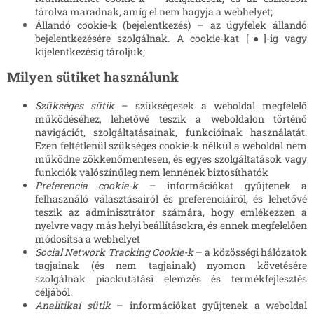
tárolva maradnak, amíg el nem hagyja a webhelyet;
Állandó cookie-k (bejelentkezés) – az ügyfelek állandó
bejelentkezésére szolgálnak. A cookie-kat [●]-ig vagy
kijelentkezésig tároljuk;
Milyen sütiket használunk
Szükséges sütik
– szükségesek a weboldal megfelelő
működéséhez, lehetővé teszik a weboldalon történő
navigációt, szolgáltatásainak, funkcióinak használatát.
Ezen feltétlenül szükséges cookie-k nélkül a weboldal nem
működne zökkenőmentesen, és egyes szolgáltatások vagy
funkciók valószínűleg nem lennének biztosíthatók
Preferencia cookie-k
– információkat gyűjtenek a
felhasználó választásairól és preferenciáiról, és lehetővé
teszik az adminisztrátor számára, hogy emlékezzen a
nyelvre vagy más helyi beállításokra, és ennek megfelelően
módosítsa a webhelyet
Social Network Tracking Cookie-k
– a közösségi hálózatok
tagjainak (és nem tagjainak) nyomon követésére
szolgálnak piackutatási elemzés és termékfejlesztés
céljából.
Analitikai sütik
– információkat gyűjtenek a weboldal