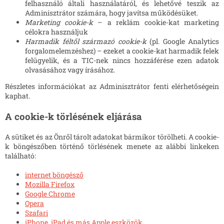
felhasználó általi használatáról, és lehetővé teszik az
Adminisztrátor számára, hogy javítsa működésüket.
Marketing cookie-k
– a reklám cookie-kat marketing
célokra használjuk
Harmadik féltől származó cookie-k
(pl. Google Analytics
forgalomelemzéshez) – ezeket a cookie-kat harmadik felek
felügyelik, és a TIC-nek nincs hozzáférése ezen adatok
olvasásához vagy írásához.
Részletes információkat az Adminisztrátor fenti elérhetőségein
kaphat.
A cookie-k törlésének eljárása
A sütiket és az Önről tárolt adatokat bármikor törölheti. A cookie-
k böngészőben történő törlésének menete az alábbi linkeken
található:
internet böngésző
Mozilla Firefox
Google Chrome
Opera
Szafari
iPhone, iPad és más Apple eszközök