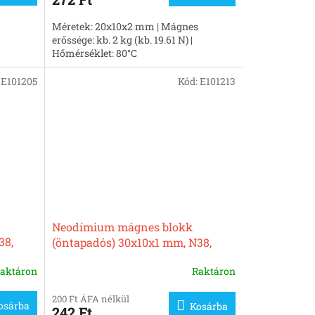
Méretek: 20x10x2 mm | Mágnes
erőssége: kb. 2 kg (kb. 19.61 N) |
Hőmérséklet: 80°C
:
E101205
Kód:
E101213
Neodímium mágnes blokk
38,
(öntapadós) 30x10x1 mm, N38,
nikkelezett
aktáron
Raktáron
200 Ft ÁFA nélkül
osárba
Kosárba
242 Ft