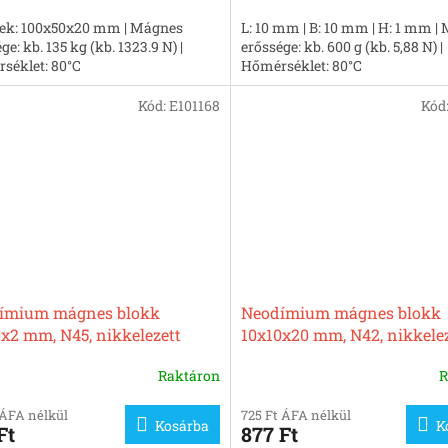
ek: 100x50x20 mm | Mágnes
L: 10 mm | B: 10 mm | H: 1 mm |
ge: kb. 135 kg (kb. 1323.9 N) |
erőssége: kb. 600 g (kb. 5,88 N) |
séklet: 80°C
Hőmérséklet: 80°C
Kód:
E101168
Kód
ímium mágnes blokk
Neodímium mágnes blokk
x2 mm, N45, nikkelezett
10x10x20 mm, N42, nikkele
Raktáron
R
 ÁFA nélkül
725 Ft ÁFA nélkül
Kosárba
K
Ft
877 Ft