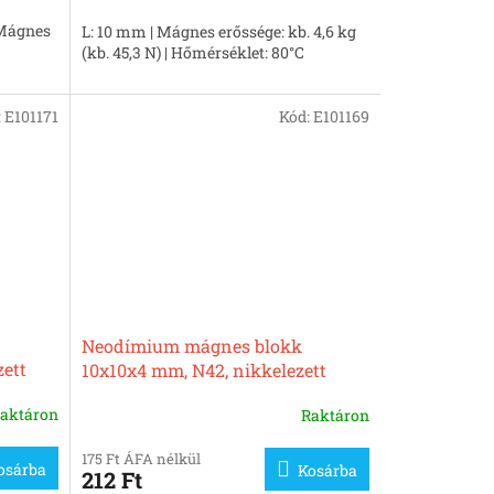
 Mágnes
L: 10 mm | Mágnes erőssége: kb. 4,6 kg
(kb. 45,3 N) | Hőmérséklet: 80°C
:
E101171
Kód:
E101169
Neodímium mágnes blokk
zett
10x10x4 mm, N42, nikkelezett
aktáron
Raktáron
175 Ft ÁFA nélkül
osárba
Kosárba
212 Ft