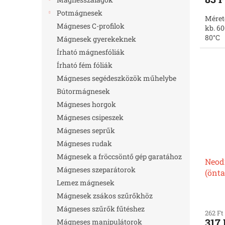
Potmágnesek
Méret
Mágneses C-profilok
kb. 60
80°C
Mágnesek gyerekeknek
Írható mágnesfóliák
Írható fém fóliák
Mágneses segédeszközök műhelybe
Bútormágnesek
Mágneses horgok
Mágneses csipeszek
Mágneses seprűk
Mágneses rudak
Mágnesek a fröccsöntő gép garatához
Neod
Mágneses szeparátorok
(önt
Lemez mágnesek
nikke
Mágnesek zsákos szűrőkhöz
Mágneses szűrők fűtéshez
262 Ft
317 
Mágneses manipulátorok