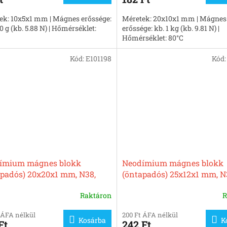
ek: 10x5x1 mm | Mágnes erőssége:
Méretek: 20x10x1 mm | Mágnes
0 g (kb. 5.88 N) | Hőmérséklet:
erőssége: kb. 1 kg (kb. 9.81 N) |
Hőmérséklet: 80°C
Kód:
E101198
Kód
ímium mágnes blokk
Neodímium mágnes blokk
apadós) 20x20x1 mm, N38,
(öntapadós) 25x12x1 mm, N
lezett
nikkelezett
Raktáron
R
 ÁFA nélkül
200 Ft ÁFA nélkül
Kosárba
K
Ft
242 Ft