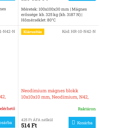
nes
Méretek: 100x100x30 mm | Mágnes
erőssége: kb. 325 kg (kb. 3187 N) |
Hőmérséklet: 80°C
01-N42-N
Kód:
HR-10-N42-N
Kiárusítás
Neodímium mágnes blokk
42,
10x10x10 mm, Neodímium, N42,
nikkelezett
elérhető
Raktáron
425 Ft ÁFA nélkül
osárba
Kosárba
514 Ft