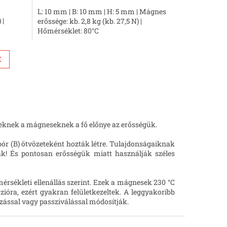
L: 10 mm | B: 10 mm | H: 5 mm | Mágnes
 |
erőssége: kb. 2,8 kg (kb. 27,5 N) |
Hőmérséklet: 80°C
E
eknek a mágneseknek a fő előnye az erősségük.
ór (B) ötvözeteként hozták létre. Tulajdonságaiknak
ják! És pontosan erősségük miatt használják széles
sékleti ellenállás szerint. Ezek a mágnesek 230 °C
ra, ezért gyakran felületkezeltek. A leggyakoribb
ozással vagy passziválással módosítják.