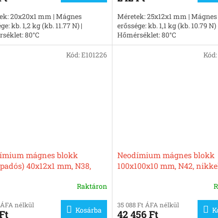
ek: 20x20x1 mm | Mágnes
Méretek: 25x12x1 mm | Mágnes
ge: kb. 1,2 kg (kb. 11.77 N) |
erőssége: kb. 1,1 kg (kb. 10.79 N) 
séklet: 80°C
Hőmérséklet: 80°C
Kód:
E101226
Kód
ímium mágnes blokk
Neodímium mágnes blokk
apadós) 40x12x1 mm, N38,
100x100x10 mm, N42, nikke
lezett
Raktáron
R
 ÁFA nélkül
35 088 Ft ÁFA nélkül
Kosárba
K
Ft
42 456 Ft