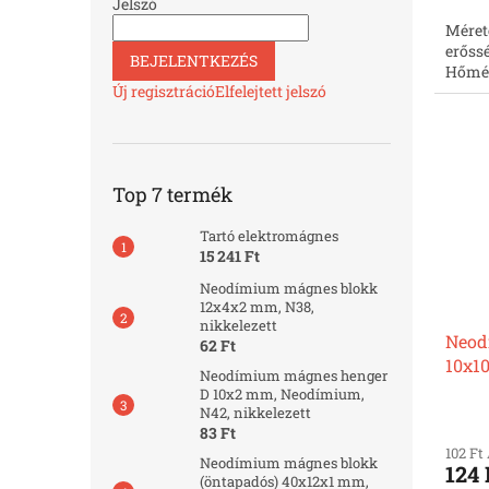
Jelszó
Méret
erőssé
BEJELENTKEZÉS
Hőmér
Új regisztráció
Elfelejtett jelszó
Top 7 termék
Tartó elektromágnes
15 241 Ft
Neodímium mágnes blokk
12x4x2 mm, N38,
nikkelezett
Neod
62 Ft
10x10
Neodímium mágnes henger
D 10x2 mm, Neodímium,
N42, nikkelezett
83 Ft
102 Ft
Neodímium mágnes blokk
124 
(öntapadós) 40x12x1 mm,