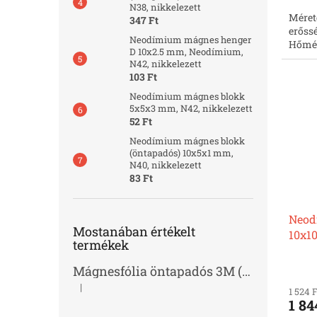
N38, nikkelezett
Méret
347 Ft
erőssé
Neodímium mágnes henger
Hőmér
D 10x2.5 mm, Neodímium,
N42, nikkelezett
103 Ft
Neodímium mágnes blokk
5x5x3 mm, N42, nikkelezett
52 Ft
Neodímium mágnes blokk
(öntapadós) 10x5x1 mm,
N40, nikkelezett
83 Ft
Neod
Mostanában értékelt
10x10
termékek
Mágnesfólia öntapadós 3M (vastagság 1.0 mm)
|
A termék értékelése 5-ből 2 csillag.
1 524 
1 84