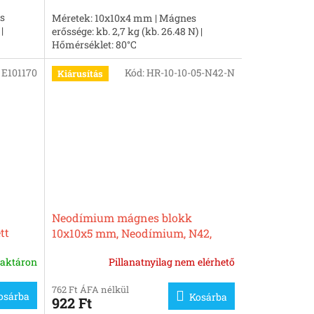
s
Méretek: 10x10x4 mm | Mágnes
|
erőssége: kb. 2,7 kg (kb. 26.48 N) |
Hőmérséklet: 80°C
:
E101170
Kód:
HR-10-10-05-N42-N
Kiárusítás
Neodímium mágnes blokk
tt
10x10x5 mm, Neodímium, N42,
nikkelezett
aktáron
Pillanatnyilag nem elérhető
762 Ft ÁFA nélkül
osárba
Kosárba
922 Ft