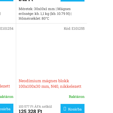
Méretek: 30x10x1 mm | Mágnes
|
erőssége: kb. 1,1 kg (kb. 10.79 N) |
Hőmérséklet: 80°C
:
E101254
Kód:
E101255
Neodímium mágnes blokk
lezett
100x100x30 mm, N40, nikkelezett
aktáron
Raktáron
103 577 Ft ÁFA nélkül
osárba
Kosárba
125 328 Ft