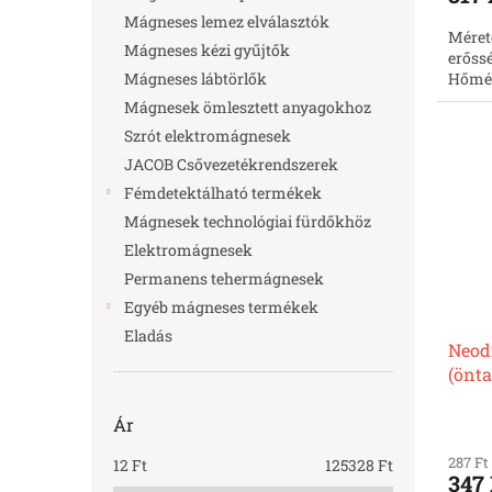
Mágneses lemez elválasztók
Méret
Mágneses kézi gyűjtők
erőssé
Mágneses lábtörlők
Hőmér
Mágnesek ömlesztett anyagokhoz
Szrót elektromágnesek
JACOB Csővezetékrendszerek
Fémdetektálható termékek
Mágnesek technológiai fürdőkhöz
Elektromágnesek
Permanens tehermágnesek
Egyéb mágneses termékek
Eladás
Neod
(önt
nikke
Ár
287 Ft
12
Ft
125328
Ft
347 