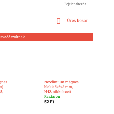
LUNK
Bejelentkezés
KOSÁR
Üres kosár
csvadászoknak
gnes
Neodímium mágnes
s)
blokk 5x5x3 mm,
8,
N42, nikkelezett
Raktáron
52 Ft