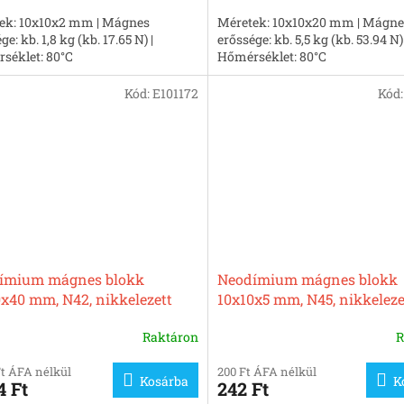
ek: 10x10x2 mm | Mágnes
Méretek: 10x10x20 mm | Mágne
ge: kb. 1,8 kg (kb. 17.65 N) |
erőssége: kb. 5,5 kg (kb. 53.94 N) 
séklet: 80°C
Hőmérséklet: 80°C
Kód:
E101172
Kód
ímium mágnes blokk
Neodímium mágnes blokk
x40 mm, N42, nikkelezett
10x10x5 mm, N45, nikkeleze
Raktáron
R
Ft ÁFA nélkül
200 Ft ÁFA nélkül
Kosárba
K
4 Ft
242 Ft