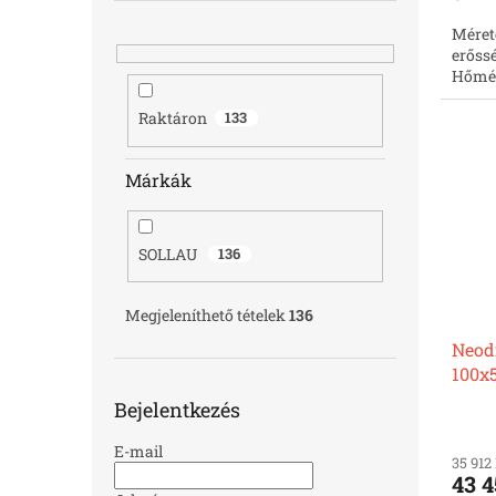
Méret
erőssé
Hőmér
Raktáron
133
Márkák
SOLLAU
136
Megjeleníthető tételek
136
Neod
100x
Bejelentkezés
E-mail
35 912
43 4