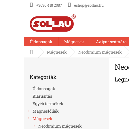
Ugrás
+3630 418 2087
eshop@sollau.hu
a
fő
tartalomhoz
Újdonságok
Mágnesek
Az ipar számára
Kezdőlap
Mágnesek
Neodímium mágnesek
O
Neo
l
Kategóriák
d
Kategóriák
átugrása
Legn
a
l
Újdonságok
s
Kiárusítás
ó
Egyéb termékek
p
a
Mágnesfóliák
n
Mágnesek
e
Neodímium mágnesek