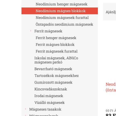
l
Neodímium henger mágnesek
T
e
Neodímium mágnes blokkok
Ajánl
r
Neodímium mágnesek furattal
m
Öntapadós neodímium mágnesek
T
é
Ferrit mágnesek
e
k
Ferrit henger mágnesek
r
e
m
Ferrit mágnes blokkok
k
é
r
Ferrit mágnesek furattal
k
e
Iskolai mágnesek, AlNiCo
e
n
mágneses patkó
k
d
Bevarrható mágnesek
l
e
Tartozékok mágnesekhez
i
z
Gumírozott mágnesek
Neod
s
é
Kincsvadászoknak
(önt
t
s
nikke
á
Irodai mágnesek
e
j
Vízálló mágnesek
a
Mágneses tasakok
69 Ft 
83 F
Mágnesszalagok