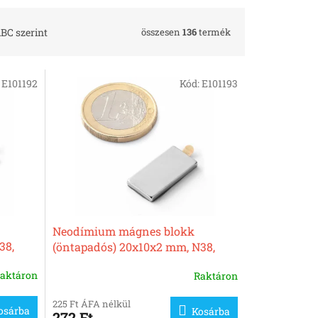
összesen
136
termék
BC szerint
:
E101192
Kód:
E101193
Neodímium mágnes blokk
38,
(öntapadós) 20x10x2 mm, N38,
nikkelezett
aktáron
Raktáron
225 Ft ÁFA nélkül
osárba
Kosárba
272 Ft