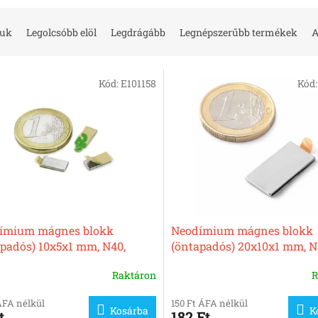
juk
Legolcsóbb elöl
Legdrágább
Legnépszerűbb termékek
A
Kód:
E101158
Kód
ímium mágnes blokk
Neodímium mágnes blokk
apadós) 10x5x1 mm, N40,
(öntapadós) 20x10x1 mm, N
lezett
nikkelezett
Raktáron
R
ÁFA nélkül
150 Ft ÁFA nélkül
Kosárba
K
t
182 Ft