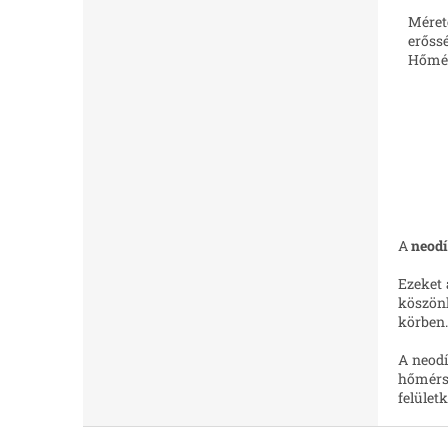
Méret
erőssé
Hőmér
A
neod
Ezeket 
köszön
körben.
A neodí
hőmérsé
felület
L