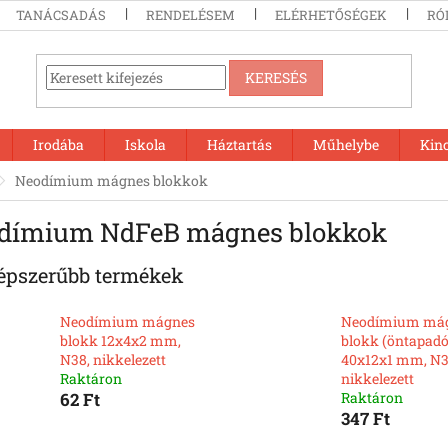
TANÁCSADÁS
RENDELÉSEM
ELÉRHETŐSÉGEK
RÓ
KERESÉS
Irodába
Iskola
Háztartás
Műhelybe
Kin
Neodímium mágnes blokkok
dímium NdFeB mágnes blokkok
épszerűbb termékek
Neodímium mágnes
Neodímium má
blokk 12x4x2 mm,
blokk (öntapadó
N38, nikkelezett
40x12x1 mm, N3
Raktáron
nikkelezett
62 Ft
Raktáron
347 Ft