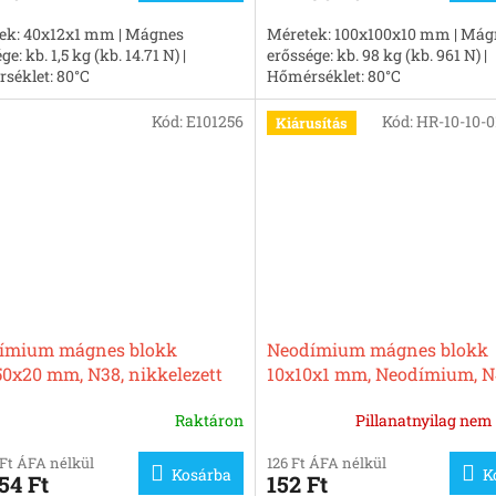
ek: 40x12x1 mm | Mágnes
Méretek: 100x100x10 mm | Mág
ge: kb. 1,5 kg (kb. 14.71 N) |
erőssége: kb. 98 kg (kb. 961 N) |
séklet: 80°C
Hőmérséklet: 80°C
Kód:
E101256
Kód:
HR-10-10-
Kiárusítás
ímium mágnes blokk
Neodímium mágnes blokk
50x20 mm, N38, nikkelezett
10x10x1 mm, Neodímium, N
nikkelezett
Raktáron
Pillanatnyilag nem 
 Ft ÁFA nélkül
126 Ft ÁFA nélkül
Kosárba
K
54 Ft
152 Ft