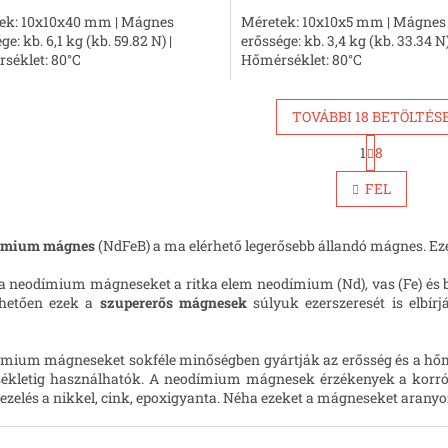
ek: 10x10x40 mm | Mágnes
Méretek: 10x10x5 mm | Mágnes
ge: kb. 6,1 kg (kb. 59.82 N) |
erőssége: kb. 3,4 kg (kb. 33.34 N)
séklet: 80°C
Hőmérséklet: 80°C
TOVÁBBI 18 BETÖLTÉS
L
1
8
L
a
p
i
FEL
o
s
z
t
á
a
s
ímium mágnes
(NdFeB) a ma elérhető legerősebb állandó mágnes. Ez
i
r
a neodímium mágneseket a ritka elem neodímium (Nd), vas (Fe) és b
á
hetően ezek a
szupererős
mágnesek
súlyuk ezerszeresét is elbír
n
y
í
mium mágneseket sokféle minőségben gyártják az erősség és a hőmér
t
kletig használhatók. A neodímium mágnesek érzékenyek a korrózió
á
kezelés a nikkel, cink, epoxigyanta. Néha ezeket a mágneseket arany
s
e
l