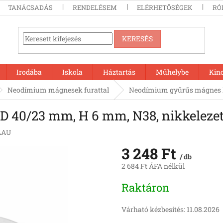
TANÁCSADÁS
RENDELÉSEM
ELÉRHETŐSÉGEK
RÓ
KERESÉS
Irodába
Iskola
Háztartás
Műhelybe
Kin
Neodímium mágnesek furattal
Neodímium gyűrűs mágnes D
 40/23 mm, H 6 mm, N38, nikkelezet
LAU
3 248 Ft
/ db
2 684 Ft ÁFA nélkül
Egységár:
Raktáron
Várható kézbesítés:
11.08.2026