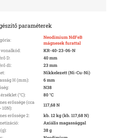
gészítő paraméterek
Neodímium NdFeB
gória
:
mágnesek furattal
 vonalkód
:
KR-40-23-06-N
rő D
:
40 mm
rő d1
:
23 mm
let
:
Nikkelezett (Ni-Cu-Ni)
asság H (mm)
:
6 mm
őség
:
N38
rséklet (°C)
:
80 °C
es erőssége (cca
117,68 N
~ 10N)
:
es erőssége 2
:
kb. 12 kg (kb. 117,68 N)
etizáció
:
Axiális magassággal
(g)
:
38 g
s
:
Neodímium