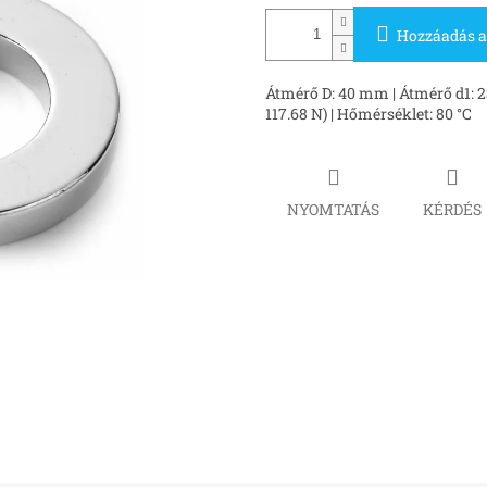
Hozzáadás a
Átmérő D: 40 mm | Átmérő d1: 2
117.68 N) | Hőmérséklet: 80 °C
NYOMTATÁS
KÉRDÉS