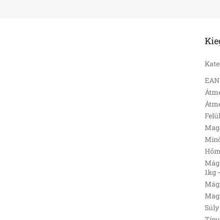
Kie
Kate
EAN
Átmé
Átmé
Felü
Mag
Min
Hőmé
Mágn
1kg 
Mágn
Magn
Súly 
Típu