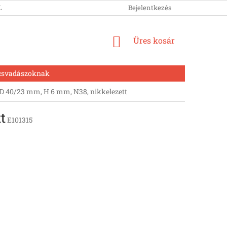
LUNK
Bejelentkezés
KOSÁR
Üres kosár
csvadászoknak
 40/23 mm, H 6 mm, N38, nikkelezett
t
E101315