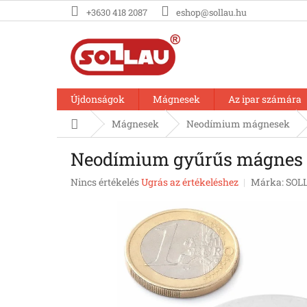
Ugrás
+3630 418 2087
eshop@sollau.hu
a
fő
tartalomhoz
Újdonságok
Mágnesek
Az ipar számára
Kezdőlap
Mágnesek
Neodímium mágnesek
Neodímium gyűrűs mágnes D
A
Nincs értékelés
Ugrás az értékeléshez
Márka:
SOL
termék
átlagos
értékelése
5-
ből
0,0
csillag.