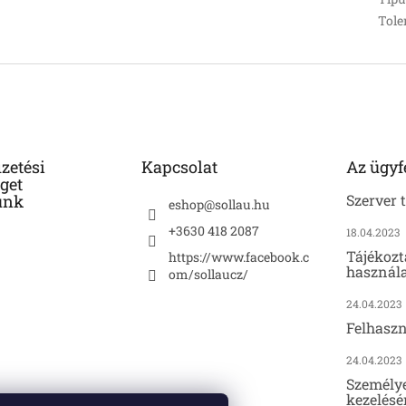
Tole
izetési
Kapcsolat
Az ügyf
get
unk
Szerver 
eshop
@
sollau.hu
+3630 418 2087
18.04.2023
Tájékozt
https://www.facebook.c
használa
om/sollaucz/
24.04.2023
Felhaszn
24.04.2023
Személy
kezelésé