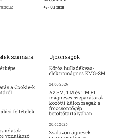
rancia
:
+/- 0,1 mm
elek számára
Újdonságok
térképe
Körös hulladékvas-
elektromágnes EMG-SM
24.06.2026
atás a Cookie-k
táról
Az SM, TM és TM FL
mágneses szeparátorok
közötti különbségek a
fröccsöntőgép
álási feltételek
betöltőtartályában
26.05.2026
es adatok
Zsaluzómágnesek:
re vonatkozó
gyors, pontos és