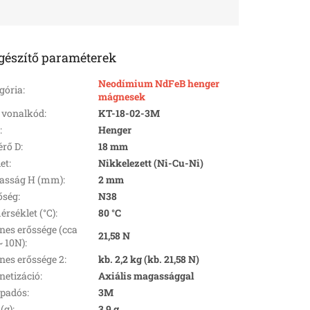
gészítő paraméterek
Neodímium NdFeB henger
gória
:
mágnesek
 vonalkód
:
KT-18-02-3M
k
:
Henger
rő D
:
18 mm
let
:
Nikkelezett (Ni-Cu-Ni)
asság H (mm)
:
2 mm
őség
:
N38
rséklet (°C)
:
80 °C
es erőssége (cca
21,58 N
~ 10N)
:
es erőssége 2
:
kb. 2,2 kg (kb. 21,58 N)
etizáció
:
Axiális magassággal
apadós
:
3M
(g)
:
3,9 g