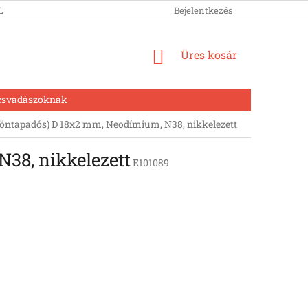
LUNK
Bejelentkezés
KOSÁR
Üres kosár
csvadászoknak
ntapadós) D 18x2 mm, Neodímium, N38, nikkelezett
38, nikkelezett
E101089