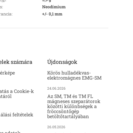
s
:
Neodímium
rancia
:
+/- 0,1 mm
elek számára
Újdonságok
térképe
Körös hulladékvas-
elektromágnes EMG-SM
24.06.2026
atás a Cookie-k
táról
Az SM, TM és TM FL
mágneses szeparátorok
közötti különbségek a
fröccsöntőgép
álási feltételek
betöltőtartályában
26.05.2026
es adatok