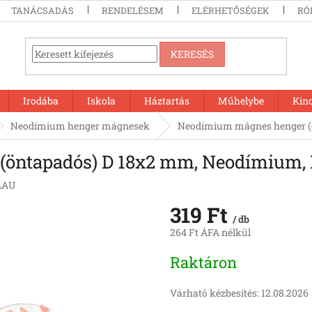
TANÁCSADÁS
RENDELÉSEM
ELÉRHETŐSÉGEK
RÓ
KERESÉS
Irodába
Iskola
Háztartás
Műhelybe
Kin
Neodímium henger mágnesek
Neodímium mágnes henger (ö
öntapadós) D 18x2 mm, Neodímium, N
LAU
319 Ft
/ db
264 Ft ÁFA nélkül
Egységár:
Raktáron
Várható kézbesítés:
12.08.2026