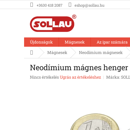
Ugrás
+3630 418 2087
eshop@sollau.hu
a
fő
tartalomhoz
Újdonságok
Mágnesek
Az ipar számára
Kezdőlap
Mágnesek
Neodímium mágnesek
Neodímium mágnes henger (
A
Nincs értékelés
Ugrás az értékeléshez
Márka:
SOL
termék
átlagos
értékelése
5-
ből
0,0
csillag.