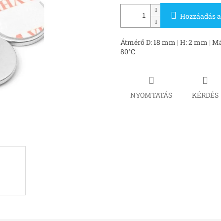
Hozzáadás a
Átmérő D: 18 mm | H: 2 mm | Mág
80°C
NYOMTATÁS
KÉRDÉS