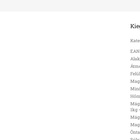
Kie
Kate
EAN
Ala
Átmé
Felü
Mag
Min
Hőmé
Mágn
1kg 
Mágn
Magn
Önt
Súly 