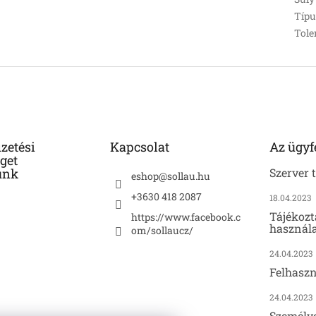
Típu
Tole
izetési
Kapcsolat
Az ügyf
get
unk
Szerver 
eshop
@
sollau.hu
+3630 418 2087
18.04.2023
Tájékozt
https://www.facebook.c
használa
om/sollaucz/
24.04.2023
Felhaszn
24.04.2023
Személy