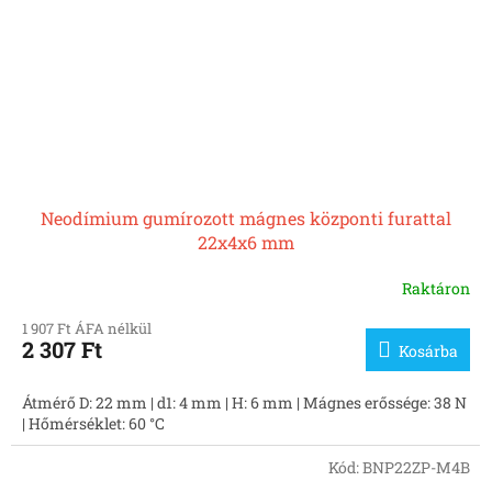
Neodímium gumírozott mágnes központi furattal
22x4x6 mm
Raktáron
1 907 Ft ÁFA nélkül
2 307 Ft
Kosárba
Átmérő D: 22 mm | d1: 4 mm | H: 6 mm | Mágnes erőssége: 38 N
| Hőmérséklet: 60 °C
Kód:
BNP22ZP-M4B