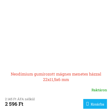
Neodímium gumírozott mágnes menetes házzal
22x11,5x6 mm
Raktáron
2 145 Ft ÁFA nélkül
2 596 Ft
Kosárba