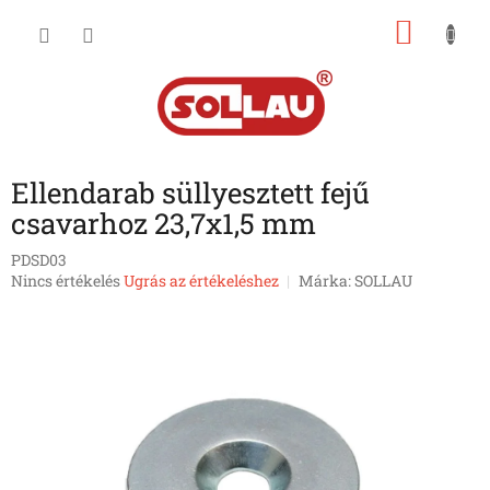
Ugrás
KOSÁ
a
fő
tartalomhoz
Ellendarab süllyesztett fejű
csavarhoz 23,7x1,5 mm
PDSD03
A
Nincs értékelés
Ugrás az értékeléshez
Márka:
SOLLAU
termék
átlagos
értékelése
5-
ből
0,0
csillag.