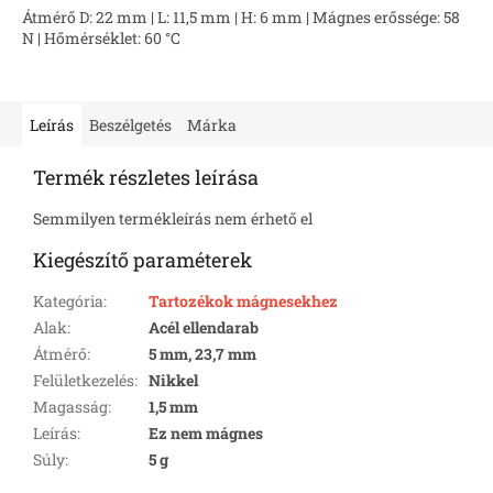
Átmérő D: 22 mm | L: 11,5 mm | H: 6 mm | Mágnes erőssége: 58
N | Hőmérséklet: 60 °C
Leírás
Beszélgetés
Márka
Termék részletes leírása
Semmilyen termékleírás nem érhető el
Kiegészítő paraméterek
Kategória
:
Tartozékok mágnesekhez
Alak
:
Acél ellendarab
Átmérő
:
5 mm, 23,7 mm
Felületkezelés
:
Nikkel
Magasság
:
1,5 mm
Leírás
:
Ez nem mágnes
Súly
:
5 g