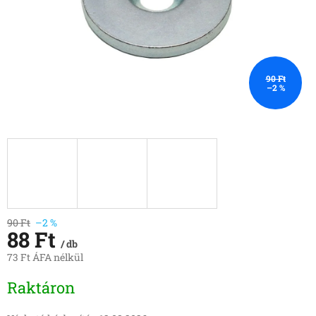
90 Ft
–2 %
90 Ft
–2 %
88 Ft
/ db
73 Ft ÁFA nélkül
Egységár:
Raktáron