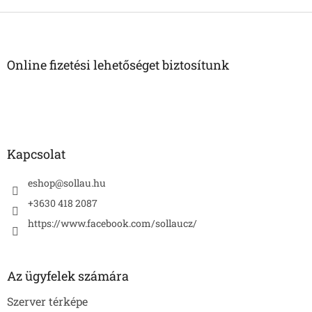
L
á
b
l
Online fizetési lehetőséget biztosítunk
é
c
Kapcsolat
eshop
@
sollau.hu
+3630 418 2087
https://www.facebook.com/sollaucz/
Az ügyfelek számára
Szerver térképe