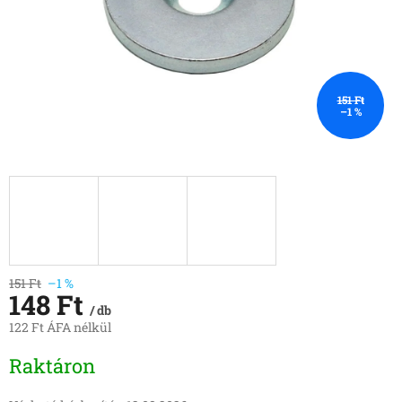
151 Ft
–1 %
151 Ft
–1 %
148 Ft
/ db
122 Ft ÁFA nélkül
Egységár:
Raktáron