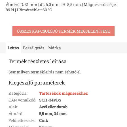
Átmérő D: 31 mm | d1: 6,0 mm | H: 8,5 mm | Mágnes erőssége:
89 N | Hőmérséklet: 60 °C
ÖSSZES KAPCSOLÓDÓ TERMÉK MEGJELENÍTÉSE
Leírás
Beszélgetés
Márka
Termék részletes leírása
Semmilyen termékleírás nem érhető el
Kiegészítő paraméterek
Kategória
:
Tartozékok mágnesekhez
EAN vonalkód
:
SCH-34vBS
Alak
:
Acél ellendarab
Átmérő
:
5,5 mm, 34 mm
Felületkezelés
:
Cink