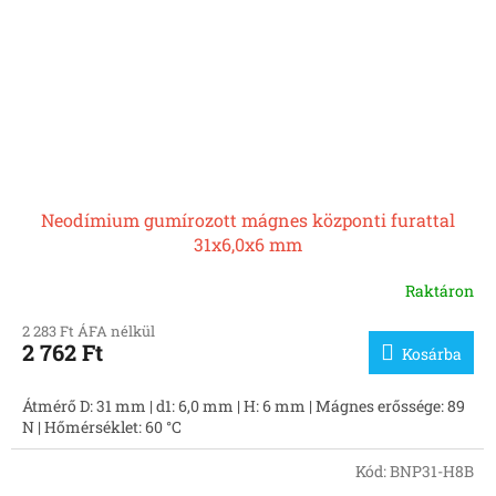
Neodímium gumírozott mágnes központi furattal
31x6,0x6 mm
Raktáron
2 283 Ft ÁFA nélkül
2 762 Ft
Kosárba
Átmérő D: 31 mm | d1: 6,0 mm | H: 6 mm | Mágnes erőssége: 89
N | Hőmérséklet: 60 °C
Kód:
BNP31-H8B