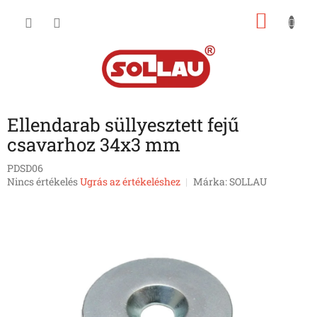
Ugrás
KOSÁ
a
fő
tartalomhoz
Ellendarab süllyesztett fejű
csavarhoz 34x3 mm
PDSD06
A
Nincs értékelés
Ugrás az értékeléshez
Márka:
SOLLAU
termék
átlagos
értékelése
5-
ből
0,0
csillag.