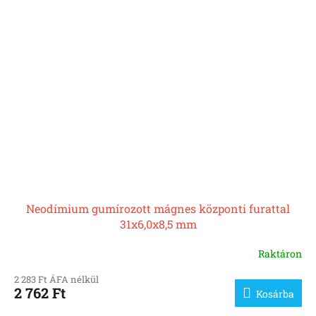
Neodímium gumírozott mágnes központi furattal
31x6,0x8,5 mm
Raktáron
2 283 Ft ÁFA nélkül
2 762 Ft
Kosárba