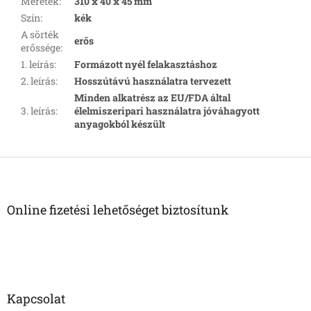
Méretek
:
310 x 40 x 45 mm
Szín
:
kék
A sörték
erős
erőssége
:
1. leírás
:
Formázott nyél felakasztáshoz
2. leírás
:
Hosszútávú használatra tervezett
Minden alkatrész az EU/FDA által
3. leírás
:
élelmiszeripari használatra jóváhagyott
anyagokból készült
L
á
b
l
Online fizetési lehetőséget biztosítunk
é
c
Kapcsolat