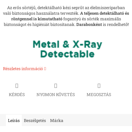
Az erős sörtéjű, detektálható kézi seprűt az élelmiszeriparban
való biztonságos használatra tervezték.
A teljesen detektálható és
röntgennel is kimutatható
fogantyú és sörték maximális
biztonságot és higiéniát biztosítanak.
Darabonként
is rendelhető
!
Részletes információ
KÉRDÉS
NYOMON KÖVETÉS
MEGOSZTÁS
Leírás
Beszélgetés
Márka