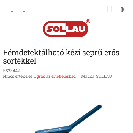
Ugrás
KOSÁ
a
fő
tartalomhoz
Fémdetektálható kézi seprű erős
sörtékkel
E823442
A
Nincs értékelés
Ugrás az értékeléshez
Márka:
SOLLAU
termék
átlagos
értékelése
5-
ből
0,0
csillag.