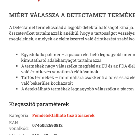
MIÉRT VÁLASSZA A DETECTAMET TERMÉKE
A Detectamet termékcsalád a legjobb detektálhatóságot kínálja
összetevőket tartalmazzák anélkül, hogy a tartósságot veszély
megfelelnek, amelyek az élelmiszerrel való érintkezést szabályo
Egyedülálló polimer – a piacon elérhető legnagyobb men
kimutatható adalékanyagot tartalmazza
A termékek nagy választéka megfelel az EU és az FDA éle
való érintkezés vonatkozó előírásainak
Tartós termékek – minimálisra csökkenti a törés és az él
való bekerülés kockázatát
A detekt
álható
termékek legnagyobb választéka a piacon
Kiegészítő paraméterek
Kategória
:
Fémdetektálható tisztítószerek
EAN
0746052690812
vonalkód
: