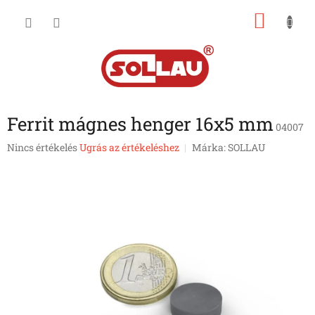
Ugrás
KOSÁ
a
fő
tartalomhoz
Ferrit mágnes henger 16x5 mm
04007
A
Nincs értékelés
Ugrás az értékeléshez
Márka:
SOLLAU
termék
átlagos
értékelése
5-
ből
0,0
csillag.