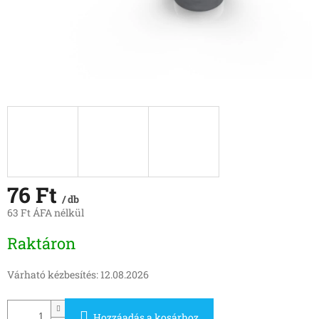
76 Ft
/ db
63 Ft ÁFA nélkül
Egységár:
Raktáron
Várható kézbesítés:
12.08.2026
Hozzáadás a kosárhoz