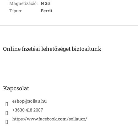
Magnetizáció
:
N 35
Típus
:
Ferrit
L
á
b
l
Online fizetési lehetőséget biztosítunk
é
c
Kapcsolat
eshop
@
sollau.hu
+3630 418 2087
https://www.facebook.com/sollaucz/