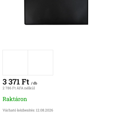
3 371 Ft
/ db
2 786 Ft ÁFA nélkül
Egységár:
Raktáron
Várható kézbesítés:
12.08.2026