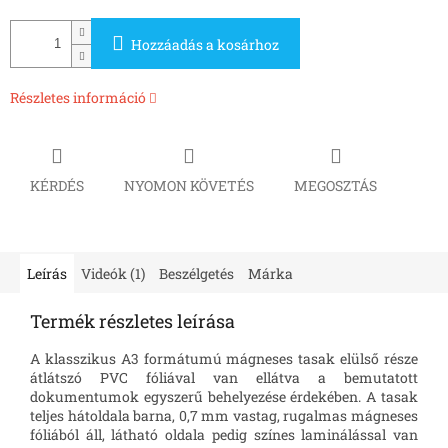
Hozzáadás a kosárhoz
Részletes információ
KÉRDÉS
NYOMON KÖVETÉS
MEGOSZTÁS
Leírás
Videók (1)
Beszélgetés
Márka
Termék részletes leírása
A klasszikus A3 formátumú mágneses tasak elülső része
átlátszó PVC fóliával van ellátva a bemutatott
dokumentumok egyszerű behelyezése érdekében. A tasak
teljes hátoldala barna, 0,7 mm vastag, rugalmas mágneses
fóliából áll, látható oldala pedig színes laminálással van