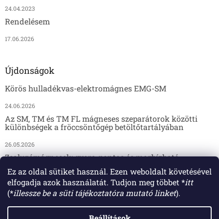
24.04.2023
Rendelésem
17.06.2026
Újdonságok
Körös hulladékvas-elektromágnes EMG-SM
24.06.2026
Az SM, TM és TM FL mágneses szeparátorok közötti
különbségek a fröccsöntőgép betöltőtartályában
26.05.2026
Zsaluzómágnesek: gyors, pontos és megbízható
megoldás az előregyártáshoz
Ez az oldal sütiket használ. Ezen weboldalt követésével
elfogadja azok használatát. Tudjon meg többet *
itt
17.04.2026
(*
illessze be a süti tájékoztatóra mutató linket
).
Beállítások