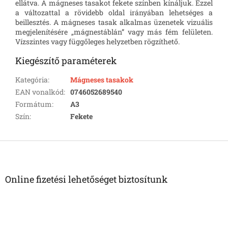
ellátva. A mágneses tasakot fekete színben kínáljuk. Ezzel
a változattal a rövidebb oldal irányában lehetséges a
beillesztés. A mágneses tasak alkalmas üzenetek vizuális
megjelenítésére „mágnestáblán” vagy más fém felületen.
Vízszintes vagy függőleges helyzetben rögzíthető.
Kiegészítő paraméterek
Kategória
:
Mágneses tasakok
EAN vonalkód
:
0746052689540
Formátum
:
A3
Szín
:
Fekete
L
á
b
l
Online fizetési lehetőséget biztosítunk
é
c