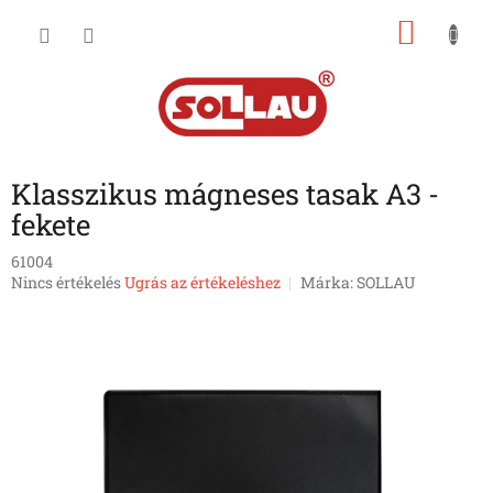
Ugrás
KOSÁ
a
fő
tartalomhoz
Klasszikus mágneses tasak A3 -
fekete
61004
A
Nincs értékelés
Ugrás az értékeléshez
Márka:
SOLLAU
termék
átlagos
értékelése
5-
ből
0,0
csillag.