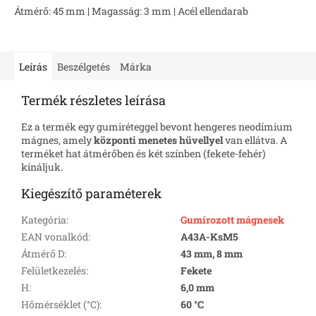
Átmérő: 45 mm | Magasság: 3 mm | Acél ellendarab
Leírás
Beszélgetés
Márka
Termék részletes leírása
Ez a termék egy gumiréteggel bevont hengeres neodímium
mágnes, amely
központi menetes hüvellyel
van ellátva. A
terméket hat átmérőben és két színben (fekete-fehér)
kínáljuk.
Kiegészítő paraméterek
Kategória
:
Gumírozott mágnesek
EAN vonalkód
:
A43A-KsM5
Átmérő D
:
43 mm, 8 mm
Felületkezelés
:
Fekete
H
:
6,0 mm
Hőmérséklet (°C)
:
60 °C