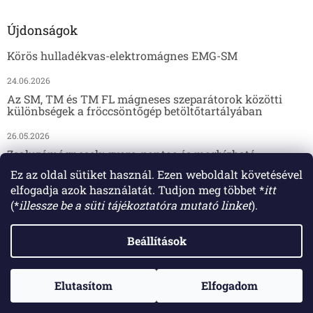
Újdonságok
Körös hulladékvas-elektromágnes EMG-SM
24.06.2026
Az SM, TM és TM FL mágneses szeparátorok közötti
különbségek a fröccsöntőgép betöltőtartályában
26.05.2026
Zsaluzómágnesek: gyors, pontos és megbízható
megoldás az előregyártáshoz
Ez az oldal sütiket használ. Ezen weboldalt követésével
elfogadja azok használatát. Tudjon meg többet *
itt
17.04.2026
(*
illessze be a süti tájékoztatóra mutató linket
).
Beállítások
Shoptet készítette
Elutasítom
Elfogadom
Copyright 2026
SOLLAU s.r.o.
. Minden jog fenntartva.