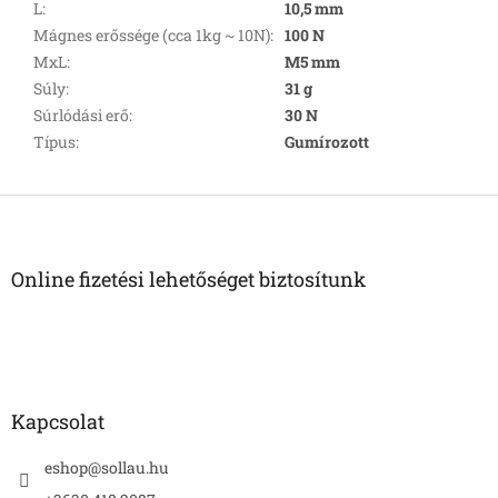
L
:
10,5 mm
Mágnes erőssége (cca 1kg ~ 10N)
:
100 N
MxL
:
M5 mm
Súly
:
31 g
Súrlódási erő
:
30 N
Típus
:
Gumírozott
L
á
b
l
Online fizetési lehetőséget biztosítunk
é
c
Kapcsolat
eshop
@
sollau.hu