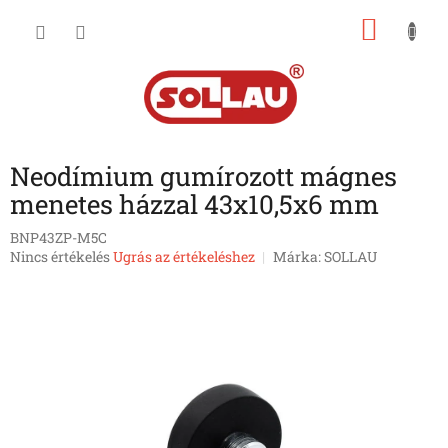
Ugrás
KOSÁ
a
fő
tartalomhoz
Neodímium gumírozott mágnes
menetes házzal 43x10,5x6 mm
BNP43ZP-M5C
A
Nincs értékelés
Ugrás az értékeléshez
Márka:
SOLLAU
termék
átlagos
értékelése
5-
ből
0,0
csillag.