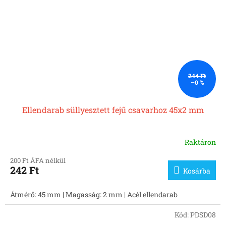
244 Ft
–0 %
Ellendarab süllyesztett fejű csavarhoz 45x2 mm
Raktáron
200 Ft ÁFA nélkül
242 Ft
Kosárba
Átmérő: 45 mm | Magasság: 2 mm | Acél ellendarab
Kód:
PDSD08