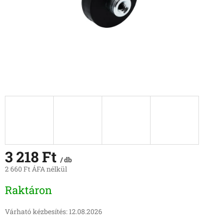
3 218 Ft
/ db
2 660 Ft ÁFA nélkül
Egységár:
Raktáron
Várható kézbesítés:
12.08.2026