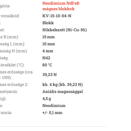
Neodímium NdFeB
gória
:
mágnes blokkok
 vonalkód
:
KV-15-10-04-N
k
:
Blokk
let
:
Nikkelezett (Ni-Cu-Ni)
z B (mm)
:
15 mm
esség L (mm)
:
10 mm
asság H (mm)
:
4 mm
őség
:
N42
rséklet (°C)
:
80 °C
es erőssége (cca
39,23 N
~ 10N)
:
es erőssége 2
:
kb. 4 kg (kb. 39,23 N)
etizáció
:
Axiális magassággal
(g)
:
4,5 g
s
:
Neodímium
rancia
:
+/- 0,1 mm