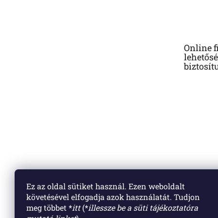
á
b
l
é
Online f
c
lehetősé
biztosít
Ez az oldal sütiket használ. Ezen weboldalt
követésével elfogadja azok használatát. Tudjon
meg többet *
itt
(*
illessze be a süti tájékoztatóra