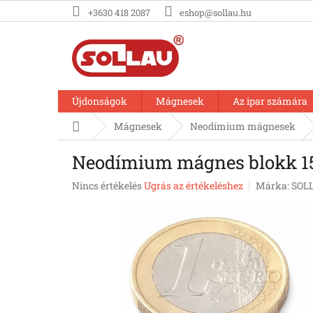
Ugrás
+3630 418 2087
eshop@sollau.hu
a
fő
tartalomhoz
Újdonságok
Mágnesek
Az ipar számára
Kezdőlap
Mágnesek
Neodímium mágnesek
Neodímium mágnes blokk 15
A
Nincs értékelés
Ugrás az értékeléshez
Márka:
SOL
termék
átlagos
értékelése
5-
ből
0,0
csillag.