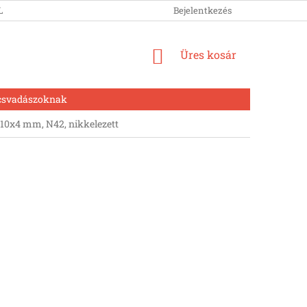
LUNK
Bejelentkezés
KOSÁR
Üres kosár
csvadászoknak
0x4 mm, N42, nikkelezett