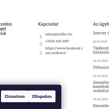
izetési
Kapcsolat
Az ügyf
get
unk
Szerver 
eshop
@
sollau.hu
+3630 418 2087
18.04.2023
Tájékozt
https://www.facebook.c
használa
om/sollaucz/
24.04.2023
Felhaszn
24.04.2023
Személy
kezelésé
szabályz
Elutasítom
Elfogadom
24.04.2023
Rendelé