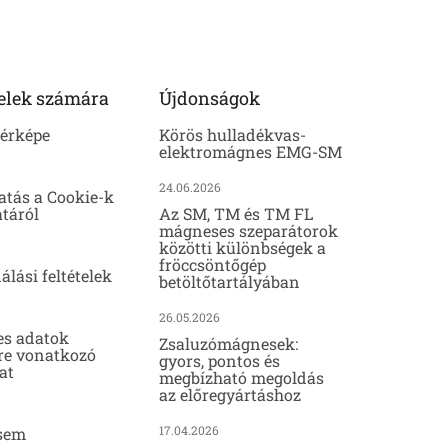
elek számára
Újdonságok
térképe
Körös hulladékvas-
elektromágnes EMG-SM
24.06.2026
atás a Cookie-k
táról
Az SM, TM és TM FL
mágneses szeparátorok
közötti különbségek a
fröccsöntőgép
álási feltételek
betöltőtartályában
26.05.2026
es adatok
Zsaluzómágnesek:
re vonatkozó
gyors, pontos és
at
megbízható megoldás
az előregyártáshoz
17.04.2026
sem