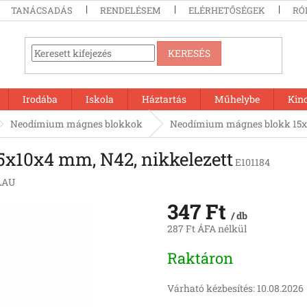
TANÁCSADÁS
RENDELÉSEM
ELÉRHETŐSÉGEK
RÓ
KERESÉS
Irodába
Iskola
Háztartás
Műhelybe
Kin
Neodímium mágnes blokkok
Neodímium mágnes blokk 15x1
x10x4 mm, N42, nikkelezett
E101184
LAU
347 Ft
/ db
287 Ft ÁFA nélkül
Egységár:
Raktáron
Várható kézbesítés:
10.08.2026