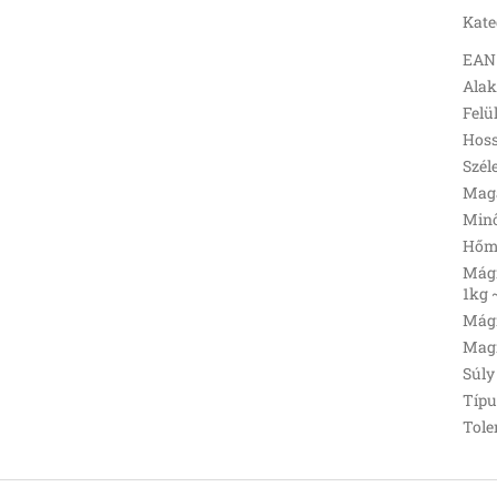
Kate
EAN
Ala
Felü
Hoss
Szél
Mag
Min
Hőmé
Mágn
1kg 
Mágn
Magn
Súly 
Típu
Tole