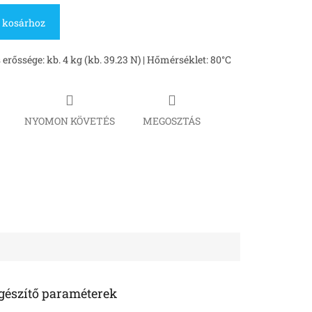
 kosárhoz
rőssége: kb. 4 kg (kb. 39.23 N) | Hőmérséklet: 80°C
NYOMON KÖVETÉS
MEGOSZTÁS
gészítő paraméterek