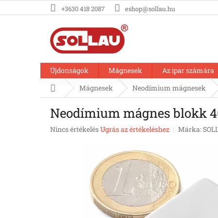
Ugrás
+3630 418 2087
eshop@sollau.hu
a
fő
tartalomhoz
Újdonságok
Mágnesek
Az ipar számára
Kezdőlap
Mágnesek
Neodímium mágnesek
Neodímium mágnes blokk 40
A
Nincs értékelés
Ugrás az értékeléshez
Márka:
SOL
termék
átlagos
értékelése
5-
ből
0,0
csillag.