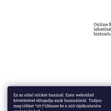
á
b
l
é
Online f
c
lehetősé
biztosít
Ez az oldal sütiket használ. Ezen weboldalt
követésével elfogadja azok használatát. Tudjon
meg többet *
itt
(*
illessze be a süti tájékoztatóra