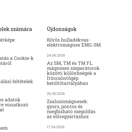
elek számára
Újdonságok
térképe
Körös hulladékvas-
elektromágnes EMG-SM
24.06.2026
atás a Cookie-k
táról
Az SM, TM és TM FL
mágneses szeparátorok
közötti különbségek a
fröccsöntőgép
álási feltételek
betöltőtartályában
26.05.2026
es adatok
Zsaluzómágnesek:
re vonatkozó
gyors, pontos és
at
megbízható megoldás
az előregyártáshoz
17.04.2026
sem