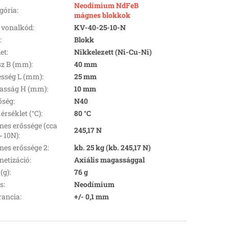
Neodímium NdFeB
gória
:
mágnes blokkok
 vonalkód
:
KV-40-25-10-N
k
:
Blokk
let
:
Nikkelezett (Ni-Cu-Ni)
z B (mm)
:
40 mm
esség L (mm)
:
25 mm
asság H (mm)
:
10 mm
őség
:
N40
rséklet (°C)
:
80 °C
es erőssége (cca
245,17 N
~ 10N)
:
es erőssége 2
:
kb. 25 kg (kb. 245,17 N)
etizáció
:
Axiális magassággal
(g)
:
76 g
s
:
Neodímium
rancia
:
+/- 0,1 mm