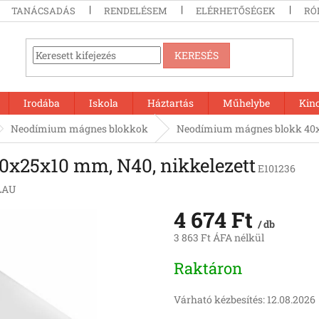
TANÁCSADÁS
RENDELÉSEM
ELÉRHETŐSÉGEK
RÓ
KERESÉS
Irodába
Iskola
Háztartás
Műhelybe
Kin
Neodímium mágnes blokkok
Neodímium mágnes blokk 40x2
x25x10 mm, N40, nikkelezett
E101236
LAU
4 674 Ft
/ db
3 863 Ft ÁFA nélkül
Egységár:
Raktáron
Várható kézbesítés:
12.08.2026