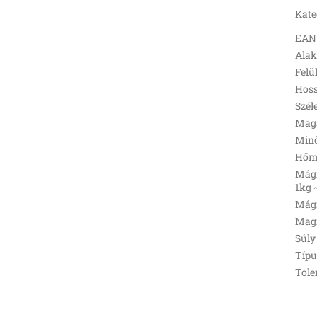
Kate
EAN
Ala
Felü
Hoss
Szél
Mag
Min
Hőmé
Mágn
1kg 
Mágn
Magn
Súly 
Típu
Tole