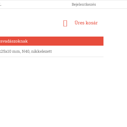
LUNK
Bejelentkezés
KOSÁR
Üres kosár
csvadászoknak
5x10 mm, N40, nikkelezett