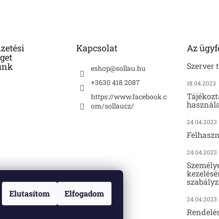
izetési
Kapcsolat
Az ügyf
get
unk
Szerver 
eshop
@
sollau.hu
+3630 418 2087
18.04.2023
Tájékozt
https://www.facebook.c
használa
om/sollaucz/
24.04.2023
Felhaszn
24.04.2023
Személy
kezelésé
szabályz
Elutasítom
Elfogadom
24.04.2023
Rendelé