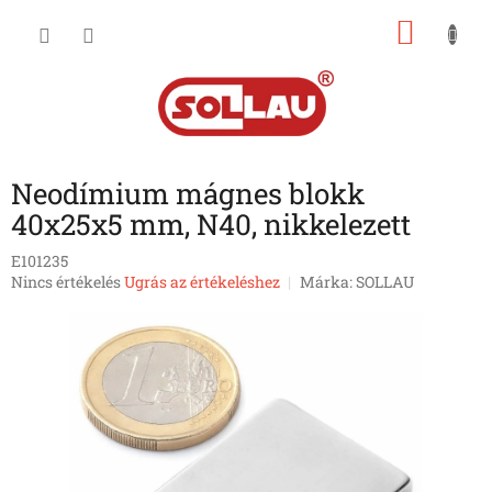
Ugrás
KOSÁ
a
fő
tartalomhoz
Neodímium mágnes blokk
40x25x5 mm, N40, nikkelezett
E101235
A
Nincs értékelés
Ugrás az értékeléshez
Márka:
SOLLAU
termék
átlagos
értékelése
5-
ből
0,0
csillag.