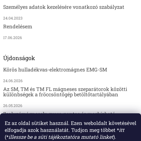
Személyes adatok kezelésére vonatkozó szabályzat
24.04.2023
Rendelésem
17.06.2026
Újdonságok
Körös hulladékvas-elektromágnes EMG-SM
24.06.2026
Az SM, TM és TM FL mágneses szeparátorok közötti
különbségek a fröccsöntőgép betöltőtartályában
26.05.2026
Zsaluzómágnesek: gyors, pontos és megbízható
megoldás az előregyártáshoz
Ez az oldal sütiket használ. Ezen weboldalt követésével
elfogadja azok használatát. Tudjon meg többet *
itt
17.04.2026
(*
illessze be a süti tájékoztatóra mutató linket
).