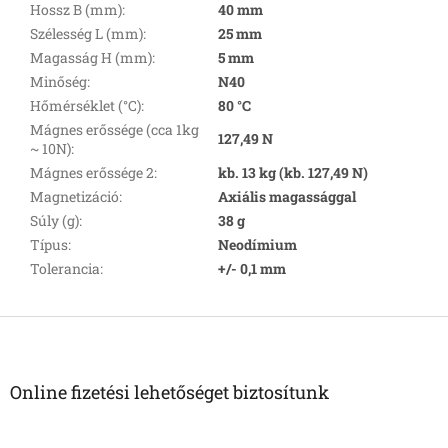
Hossz B (mm)
:
40 mm
Szélesség L (mm)
:
25 mm
Magasság H (mm)
:
5 mm
Minőség
:
N40
Hőmérséklet (°C)
:
80 °C
Mágnes erőssége (cca 1kg
127,49 N
~ 10N)
:
Mágnes erőssége 2
:
kb. 13 kg (kb. 127,49 N)
Magnetizáció
:
Axiális magassággal
Súly (g)
:
38 g
Típus
:
Neodímium
Tolerancia
:
+/- 0,1 mm
L
á
b
l
Online fizetési lehetőséget biztosítunk
é
c