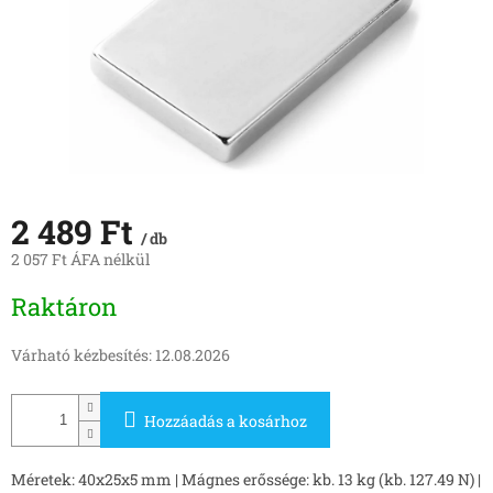
2 489 Ft
/ db
2 057 Ft ÁFA nélkül
Egységár:
Raktáron
Várható kézbesítés:
12.08.2026
Hozzáadás a kosárhoz
Méretek: 40x25x5 mm | Mágnes erőssége: kb. 13 kg (kb. 127.49 N) |