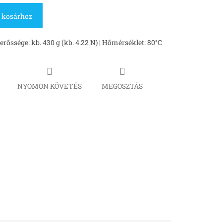
 kosárhoz
őssége: kb. 430 g (kb. 4.22 N) | Hőmérséklet: 80°C
NYOMON KÖVETÉS
MEGOSZTÁS