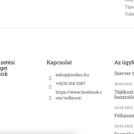
Típu
Tole
izetési
Kapcsolat
Az ügyf
get
unk
Szerver 
eshop
@
sollau.hu
+3630 418 2087
18.04.2023
Tájékozt
https://www.facebook.c
használa
om/sollaucz/
24.04.2023
Felhaszn
24.04.2023
Személy