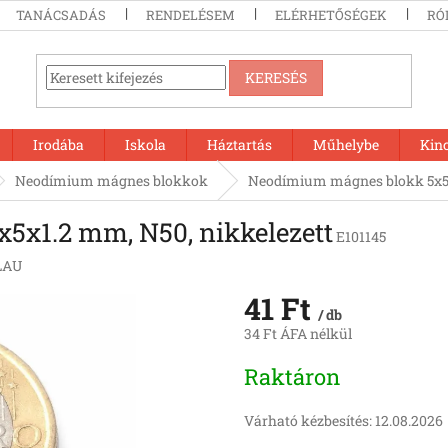
TANÁCSADÁS
RENDELÉSEM
ELÉRHETŐSÉGEK
RÓ
KERESÉS
Irodába
Iskola
Háztartás
Műhelybe
Kin
Neodímium mágnes blokkok
Neodímium mágnes blokk 5x5x
5x1.2 mm, N50, nikkelezett
E101145
LAU
41 Ft
/ db
34 Ft ÁFA nélkül
Egységár:
Raktáron
Várható kézbesítés:
12.08.2026