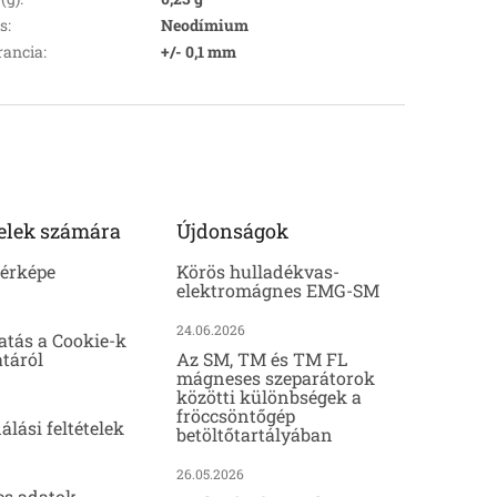
s
:
Neodímium
rancia
:
+/- 0,1 mm
elek számára
Újdonságok
térképe
Körös hulladékvas-
elektromágnes EMG-SM
24.06.2026
atás a Cookie-k
táról
Az SM, TM és TM FL
mágneses szeparátorok
közötti különbségek a
fröccsöntőgép
álási feltételek
betöltőtartályában
26.05.2026
es adatok