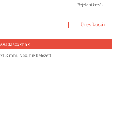
LUNK
Bejelentkezés
KOSÁR
Üres kosár
csvadászoknak
1.2 mm, N50, nikkelezett