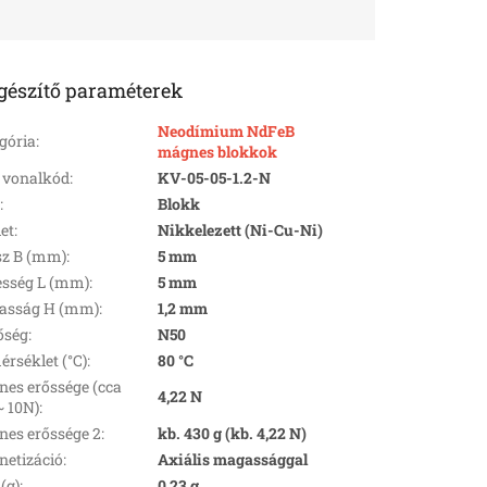
gészítő paraméterek
Neodímium NdFeB
gória
:
mágnes blokkok
 vonalkód
:
KV-05-05-1.2-N
k
:
Blokk
let
:
Nikkelezett (Ni-Cu-Ni)
z B (mm)
:
5 mm
esség L (mm)
:
5 mm
asság H (mm)
:
1,2 mm
őség
:
N50
rséklet (°C)
:
80 °C
es erőssége (cca
4,22 N
~ 10N)
:
es erőssége 2
:
kb. 430 g (kb. 4,22 N)
etizáció
:
Axiális magassággal
(g)
:
0,23 g