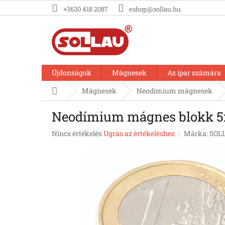
Ugrás
+3630 418 2087
eshop@sollau.hu
a
fő
tartalomhoz
Újdonságok
Mágnesek
Az ipar számára
Kezdőlap
Mágnesek
Neodímium mágnesek
Neodímium mágnes blokk 5x
A
Nincs értékelés
Ugrás az értékeléshez
Márka:
SOL
termék
átlagos
értékelése
5-
ből
0,0
csillag.