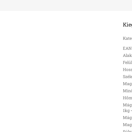
Kie
Kate
EAN
Ala
Felü
Hoss
Szél
Mag
Min
Hőmé
Mágn
1kg 
Mágn
Magn
Súly 