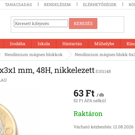
TANÁCSADÁS
RENDELÉSEM
ELÉRHETŐSÉGEK
RÓ
KERESÉS
Irodába
Iskola
Háztartás
Műhelybe
Kin
Neodímium mágnes blokkok
Neodímium mágnes blokk 6x3x
3x1 mm, 48H, nikkelezett
E101148
LAU
63 Ft
/ db
52 Ft ÁFA nélkül
Egységár:
Raktáron
Várható kézbesítés:
12.08.2026