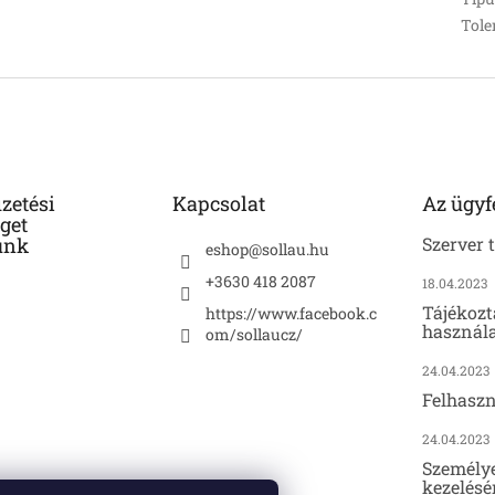
Tole
izetési
Kapcsolat
Az ügyf
get
unk
Szerver 
eshop
@
sollau.hu
+3630 418 2087
18.04.2023
Tájékozt
https://www.facebook.c
használa
om/sollaucz/
24.04.2023
Felhaszn
24.04.2023
Személy
kezelésé