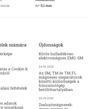
rancia
:
+/- 0,1 mm
elek számára
Újdonságok
térképe
Körös hulladékvas-
elektromágnes EMG-SM
24.06.2026
atás a Cookie-k
táról
Az SM, TM és TM FL
mágneses szeparátorok
közötti különbségek a
fröccsöntőgép
álási feltételek
betöltőtartályában
26.05.2026
es adatok
Zsaluzómágnesek:
re vonatkozó
gyors, pontos és