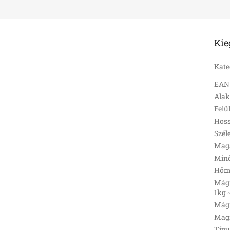
Kie
Kate
EAN
Ala
Felü
Hoss
Szél
Mag
Min
Hőmé
Mágn
1kg 
Mágn
Magn
Típu