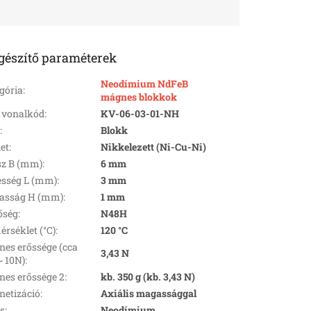
gészítő paraméterek
Neodímium NdFeB
gória
:
mágnes blokkok
 vonalkód
:
KV-06-03-01-NH
k
:
Blokk
let
:
Nikkelezett (Ni-Cu-Ni)
z B (mm)
:
6 mm
esség L (mm)
:
3 mm
asság H (mm)
:
1 mm
őség
:
N48H
rséklet (°C)
:
120 °C
es erőssége (cca
3,43 N
~ 10N)
:
es erőssége 2
:
kb. 350 g (kb. 3,43 N)
etizáció
:
Axiális magassággal
s
:
Neodímium