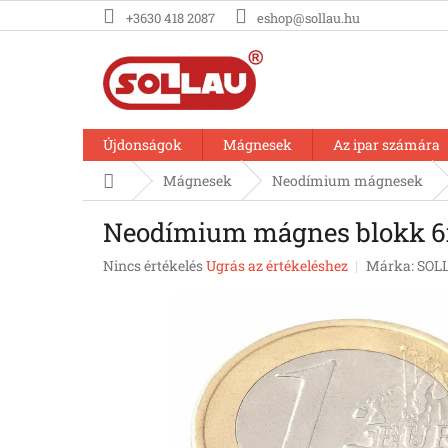
Ugrás
+3630 418 2087
eshop@sollau.hu
a
fő
tartalomhoz
Újdonságok
Mágnesek
Az ipar számára
Kezdőlap
Mágnesek
Neodímium mágnesek
Neodímium mágnes blokk 6x
A
Nincs értékelés
Ugrás az értékeléshez
Márka:
SOL
termék
átlagos
értékelése
5-
ből
0,0
csillag.