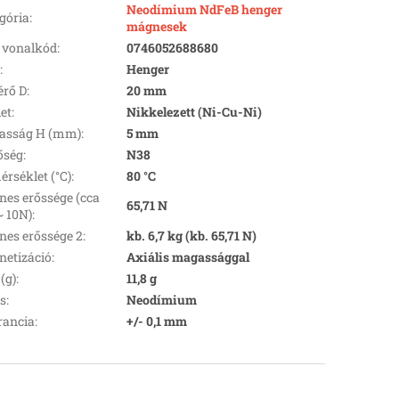
Neodímium NdFeB henger
gória
:
mágnesek
 vonalkód
:
0746052688680
k
:
Henger
rő D
:
20 mm
let
:
Nikkelezett (Ni-Cu-Ni)
asság H (mm)
:
5 mm
őség
:
N38
rséklet (°C)
:
80 °C
es erőssége (cca
65,71 N
~ 10N)
:
es erőssége 2
:
kb. 6,7 kg (kb. 65,71 N)
etizáció
:
Axiális magassággal
(g)
:
11,8 g
s
:
Neodímium
rancia
:
+/- 0,1 mm