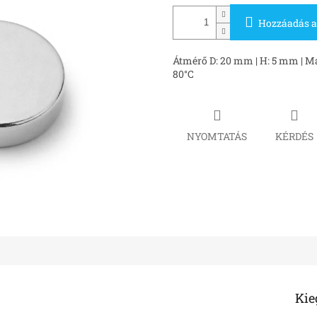
Hozzáadás a
Átmérő D: 20 mm | H: 5 mm | Mág
80°C
NYOMTATÁS
KÉRDÉS
Kie