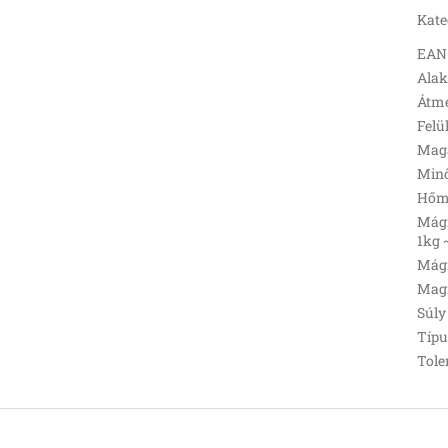
Kate
EAN
Ala
Átmé
Felü
Mag
Min
Hőmé
Mágn
1kg 
Mágn
Magn
Súly 
Típu
Tole