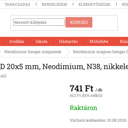
TANÁCSADÁS
RENDELÉSEM
ELÉRHETŐSÉGEK
RÓ
KERESÉS
Irodába
Iskola
Háztartás
Műhelybe
Kin
Neodímium henger mágnesek
Neodímium mágnes henger D 
 20x5 mm, Neodímium, N38, nikkele
LAU
741 Ft
/ db
612 Ft ÁFA nélkül
Egységár:
Raktáron
Várható kézbesítés:
10.08.2026