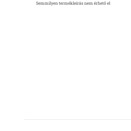
Semmilyen termékleírás nem érhető el
L
á