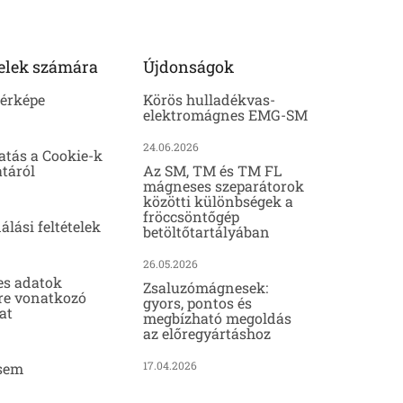
elek számára
Újdonságok
térképe
Körös hulladékvas-
elektromágnes EMG-SM
24.06.2026
atás a Cookie-k
táról
Az SM, TM és TM FL
mágneses szeparátorok
közötti különbségek a
fröccsöntőgép
álási feltételek
betöltőtartályában
26.05.2026
es adatok
Zsaluzómágnesek:
re vonatkozó
gyors, pontos és
at
megbízható megoldás
az előregyártáshoz
17.04.2026
sem