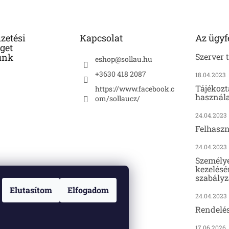
izetési
Kapcsolat
Az ügyf
get
unk
Szerver 
eshop
@
sollau.hu
+3630 418 2087
18.04.2023
Tájékozt
https://www.facebook.c
használa
om/sollaucz/
24.04.2023
Felhaszn
24.04.2023
Személy
kezelésé
szabályz
Elutasítom
Elfogadom
24.04.2023
Rendelé
17.06.2026