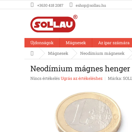
Ugrás
+3630 418 2087
eshop@sollau.hu
a
fő
tartalomhoz
Újdonságok
Mágnesek
Az ipar számára
Kezdőlap
Mágnesek
Neodímium mágnesek
Neodímium mágnes henger D
A
Nincs értékelés
Ugrás az értékeléshez
Márka:
SOL
termék
átlagos
értékelése
5-
ből
0,0
csillag.