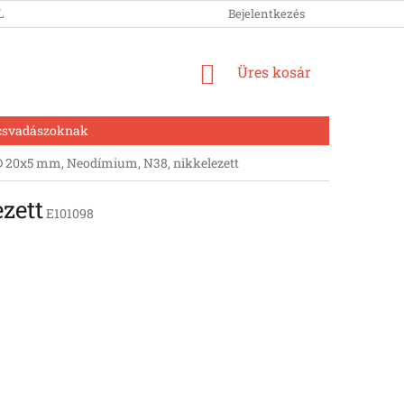
LUNK
Bejelentkezés
KOSÁR
Üres kosár
csvadászoknak
20x5 mm, Neodímium, N38, nikkelezett
zett
E101098