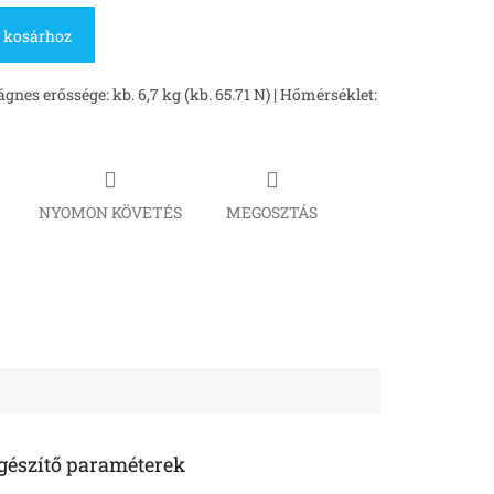
 kosárhoz
nes erőssége: kb. 6,7 kg (kb. 65.71 N) | Hőmérséklet:
NYOMON KÖVETÉS
MEGOSZTÁS
gészítő paraméterek