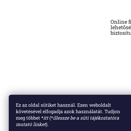
b
l
é
Online f
c
lehetősé
biztosít
Ez az oldal sütiket használ. Ezen weboldalt
követésével elfogadja azok használatát. Tudjon
meg többet *
itt
(*
illessze be a süti tájékoztatóra
mutató linket
).