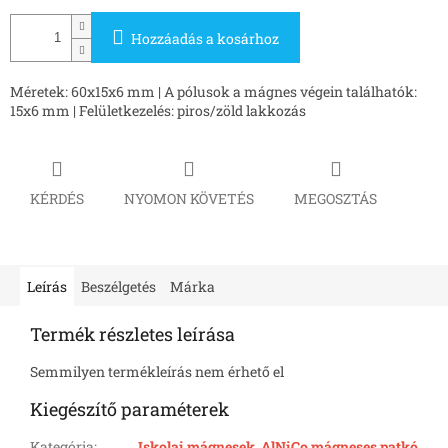
Hozzáadás a kosárhoz
Méretek
: 60x15x6 mm | A pólusok a mágnes végein találhatók:
15x6 mm | Felületkezelés: piros/zöld lakkozás
KÉRDÉS
NYOMON KÖVETÉS
MEGOSZTÁS
Leírás
Beszélgetés
Márka
Termék részletes leírása
Semmilyen termékleírás nem érhető el
Kiegészítő paraméterek
Kategória
:
Iskolai mágnesek, AlNiCo mágneses patkó