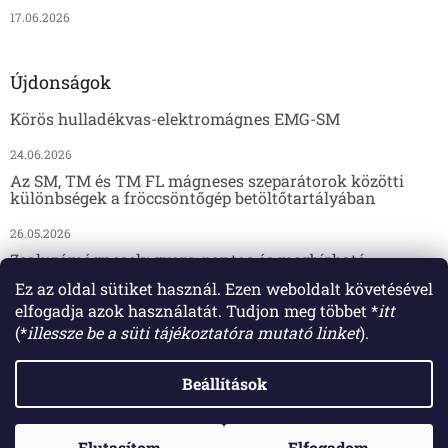
17.06.2026
Újdonságok
Körös hulladékvas-elektromágnes EMG-SM
24.06.2026
Az SM, TM és TM FL mágneses szeparátorok közötti
különbségek a fröccsöntőgép betöltőtartályában
26.05.2026
Zsaluzómágnesek: gyors, pontos és megbízható
megoldás az előregyártáshoz
Ez az oldal sütiket használ. Ezen weboldalt követésével
elfogadja azok használatát. Tudjon meg többet *
itt
17.04.2026
(*
illessze be a süti tájékoztatóra mutató linket
).
Beállítások
Shoptet készítette
Elutasítom
Elfogadom