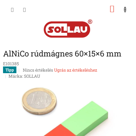
Ugrás
KOSÁ
a
fő
tartalomhoz
AlNiCo rúdmágnes 60×15×6 mm
E101385
A
Nincs értékelés
Ugrás az értékeléshez
Tipp
termék
Márka:
SOLLAU
átlagos
értékelése
5-
ből
0,0
csillag.