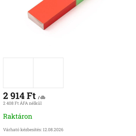
2 914 Ft
/ db
2 408 Ft ÁFA nélkül
Egységár:
Raktáron
Várható kézbesítés:
12.08.2026