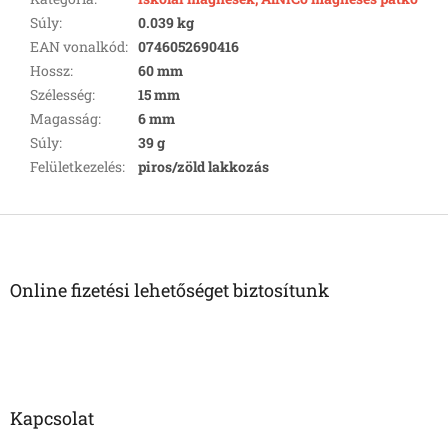
Súly
:
0.039 kg
EAN vonalkód
:
0746052690416
Hossz
:
60 mm
Szélesség
:
15 mm
Magasság
:
6 mm
Súly
:
39 g
Felületkezelés
:
piros/zöld lakkozás
L
á
b
l
Online fizetési lehetőséget biztosítunk
é
c
Kapcsolat