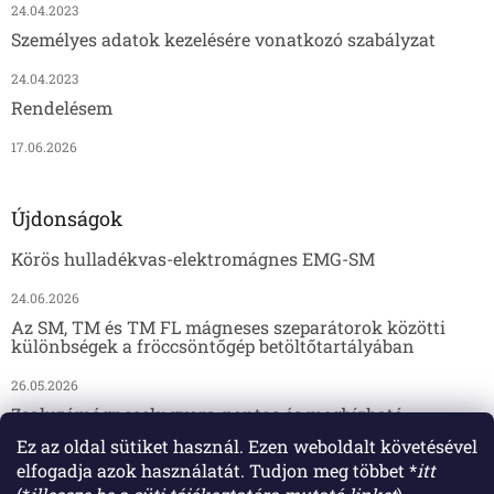
24.04.2023
Személyes adatok kezelésére vonatkozó szabályzat
24.04.2023
Rendelésem
17.06.2026
Újdonságok
Körös hulladékvas-elektromágnes EMG-SM
24.06.2026
Az SM, TM és TM FL mágneses szeparátorok közötti
különbségek a fröccsöntőgép betöltőtartályában
26.05.2026
Zsaluzómágnesek: gyors, pontos és megbízható
megoldás az előregyártáshoz
Ez az oldal sütiket használ. Ezen weboldalt követésével
elfogadja azok használatát. Tudjon meg többet *
itt
17.04.2026