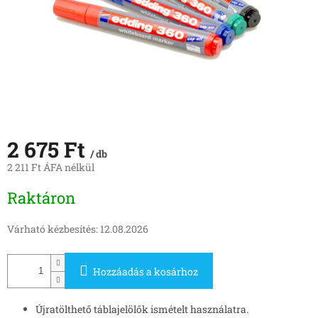
2 675 Ft
/ db
2 211 Ft ÁFA nélkül
Egységár:
Raktáron
Várható kézbesítés:
12.08.2026
Hozzáadás a kosárhoz
Újratölthető táblajelölők ismételt használatra.