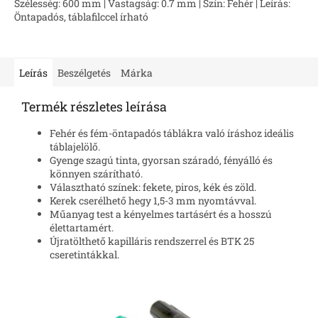
Szélesség: 600 mm | Vastagság: 0.7 mm | Szín: Fehér | Leírás:
5,0
Öntapadós, táblafilccel írható
csillag.
Leírás
Beszélgetés
Márka
Termék részletes leírása
Fehér és fém-öntapadós táblákra való íráshoz ideális
táblajelölő.
Gyenge szagú tinta, gyorsan száradó, fényálló és
könnyen szárítható.
Választható színek: fekete, piros, kék és zöld.
Kerek cserélhető hegy 1,5-3 mm nyomtávval.
Műanyag test a kényelmes tartásért és a hosszú
élettartamért.
Újratölthető kapilláris rendszerrel és BTK 25
cseretintákkal.