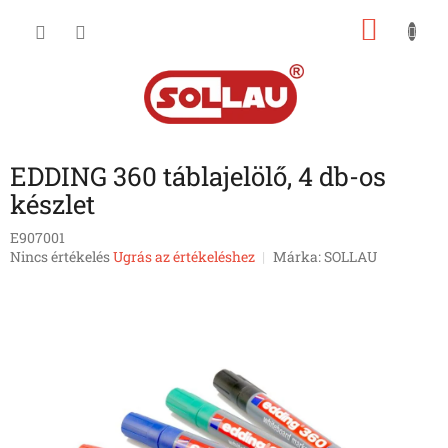
Ugrás
KOSÁ
a
fő
tartalomhoz
EDDING 360 táblajelölő, 4 db-os
készlet
E907001
A
Nincs értékelés
Ugrás az értékeléshez
Márka:
SOLLAU
termék
átlagos
értékelése
5-
ből
0,0
csillag.