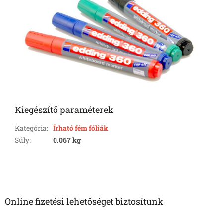
Kiegészítő paraméterek
Kategória
:
Írható fém fóliák
Súly
:
0.067 kg
L
á
b
l
Online fizetési lehetőséget biztosítunk
é