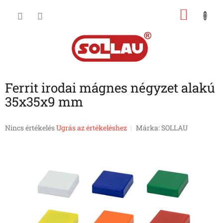
Ugrás
KOSÁ
a
fő
tartalomhoz
Ferrit irodai mágnes négyzet alakú
35x35x9 mm
A
Nincs értékelés
Ugrás az értékeléshez
Márka:
SOLLAU
termék
átlagos
értékelése
5-
ből
0,0
csillag.