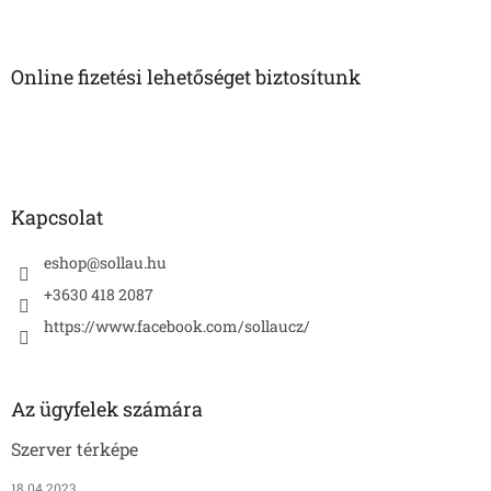
L
á
b
l
Online fizetési lehetőséget biztosítunk
é
c
Kapcsolat
eshop
@
sollau.hu
+3630 418 2087
https://www.facebook.com/sollaucz/
Az ügyfelek számára
Szerver térképe
18.04.2023