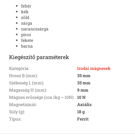
fehér
kék
zöld
sárga
narancssárga
piros
fekete
barna
Kiegészítő paraméterek
Kategória
:
Irodai mágnesek
Hossz B (mm)
:
35 mm
Szélesség L (mm)
:
35 mm
Magasság H (mm)
:
9 mm
Mágnes erőssége (cca 1kg ~ 10N)
:
10 N
Magnetizáció
:
Axiális
Súly (g)
:
18 g
Típus
:
Ferrit