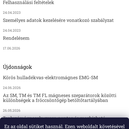
Felhasználási feltételek
24.04.2023
Személyes adatok kezelésére vonatkozó szabályzat
24.04.2023
Rendelésem
17.06.2026
Újdonságok
Körös hulladékvas-elektromágnes EMG-SM
24.06.2026
Az SM, TM és TM FL mágneses szeparátorok közötti
különbségek a fröccsöntőgép betöltőtartályában
26.05.2026
Zsaluzómágnesek: gyors, pontos és megbízható
megoldás az előregyártáshoz
Ez az oldal sütiket használ. Ezen weboldalt követésével