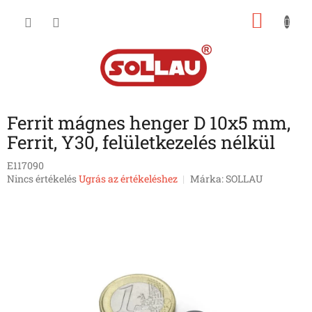
Ugrás
KOSÁ
a
fő
tartalomhoz
Ferrit mágnes henger D 10x5 mm,
Ferrit, Y30, felületkezelés nélkül
E117090
A
Nincs értékelés
Ugrás az értékeléshez
Márka:
SOLLAU
termék
átlagos
értékelése
5-
ből
0,0
csillag.