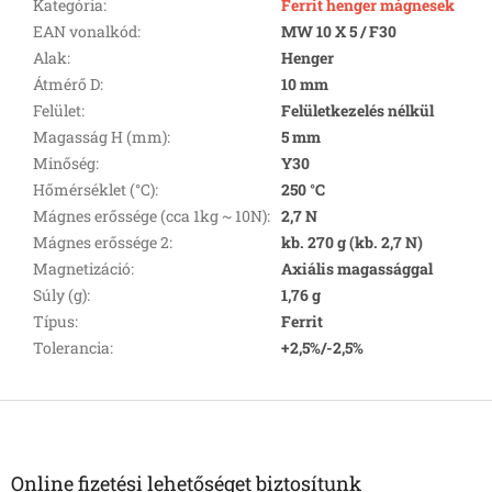
Kategória
:
Ferrit henger mágnesek
EAN vonalkód
:
MW 10 X 5 / F30
Alak
:
Henger
Átmérő D
:
10 mm
Felület
:
Felületkezelés nélkül
Magasság H (mm)
:
5 mm
Minőség
:
Y30
Hőmérséklet (°C)
:
250 °C
Mágnes erőssége (cca 1kg ~ 10N)
:
2,7 N
Mágnes erőssége 2
:
kb. 270 g (kb. 2,7 N)
Magnetizáció
:
Axiális magassággal
Súly (g)
:
1,76 g
Típus
:
Ferrit
Tolerancia
:
+2,5%/-2,5%
L
á
b
l
Online fizetési lehetőséget biztosítunk