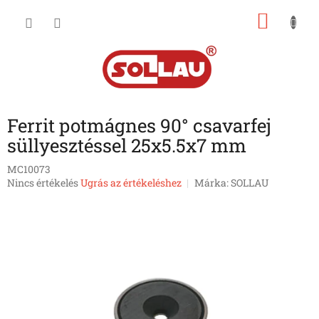
Ugrás
KOSÁ
a
fő
tartalomhoz
Ferrit potmágnes 90° csavarfej
süllyesztéssel 25x5.5x7 mm
MC10073
A
Nincs értékelés
Ugrás az értékeléshez
Márka:
SOLLAU
termék
átlagos
értékelése
5-
ből
0,0
csillag.