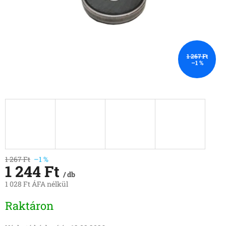
1 267 Ft
–1 %
1 267 Ft
–1 %
1 244 Ft
/ db
1 028 Ft ÁFA nélkül
Egységár:
Raktáron