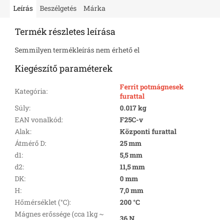
Leírás
Beszélgetés
Márka
Termék részletes leírása
Semmilyen termékleírás nem érhető el
Kiegészítő paraméterek
Ferrit potmágnesek
Kategória
:
furattal
Súly
:
0.017 kg
EAN vonalkód
:
F25C-v
Alak
:
Központi furattal
Átmérő D
:
25 mm
d1
:
5,5 mm
d2
:
11,5 mm
DK
:
0 mm
H
:
7,0 mm
Hőmérséklet (°C)
:
200 °C
Mágnes erőssége (cca 1kg ~
36 N