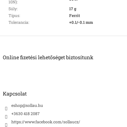
10N)
:
Súly
:
17 g
Típus
:
Ferrit
Tolerancia
:
+0.1/-0.1 mm
L
á
b
l
Online fizetési lehetőséget biztosítunk
é
c
Kapcsolat
eshop
@
sollau.hu
+3630 418 2087
https://www.facebook.com/sollaucz/