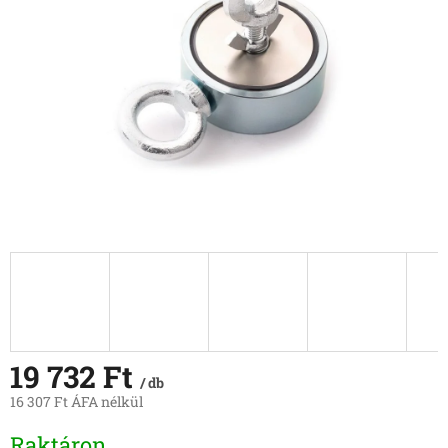
19 732 Ft
/ db
16 307 Ft ÁFA nélkül
Egységár:
Raktáron