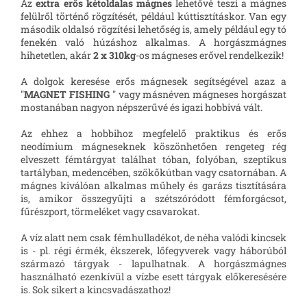
Az
extra erős kétoldalas mágnes
lehetővé teszi a mágnes
felülről történő rögzítését, például kúttisztításkor. Van egy
második oldalsó rögzítési lehetőség is, amely például egy tó
fenekén való húzáshoz alkalmas. A horgászmágnes
hihetetlen, akár
2 x 310kg
-os mágneses erővel rendelkezik!
A dolgok keresése erős mágnesek segítségével azaz a
"
MAGNET FISHING
" vagy másnéven mágneses horgászat
mostanában nagyon népszerűvé és igazi hobbivá vált.
Az ehhez a hobbihoz megfelelő praktikus és erős
neodímium mágneseknek köszönhetően rengeteg rég
elveszett fémtárgyat találhat tóban, folyóban, szeptikus
tartályban, medencében, szökőkútban vagy csatornában. A
mágnes kiválóan alkalmas műhely és garázs tisztítására
is, amikor összegyűjti a szétszóródott fémforgácsot,
fűrészport, törmeléket vagy csavarokat.
A víz alatt nem csak fémhulladékot, de néha valódi kincsek
is - pl. régi érmék, ékszerek, lőfegyverek vagy háborúból
származó tárgyak - lapulhatnak. A horgászmágnes
használható ezenkívül a vízbe esett tárgyak előkeresésére
is. Sok sikert a kincsvadászathoz!