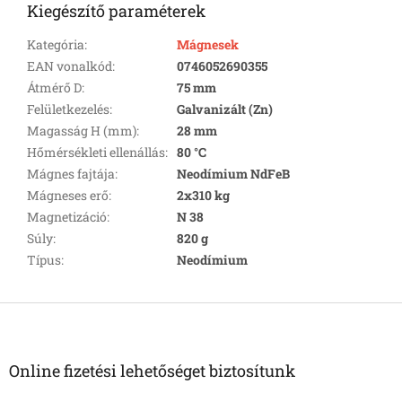
Kiegészítő paraméterek
Kategória
:
Mágnesek
EAN vonalkód
:
0746052690355
Átmérő D
:
75 mm
Felületkezelés
:
Galvanizált (Zn)
Magasság H (mm)
:
28 mm
Hőmérsékleti ellenállás
:
80 °C
Mágnes fajtája
:
Neodímium NdFeB
Mágneses erő
:
2x310 kg
Magnetizáció
:
N 38
Súly
:
820 g
Típus
:
Neodímium
L
á
b
l
Online fizetési lehetőséget biztosítunk
é