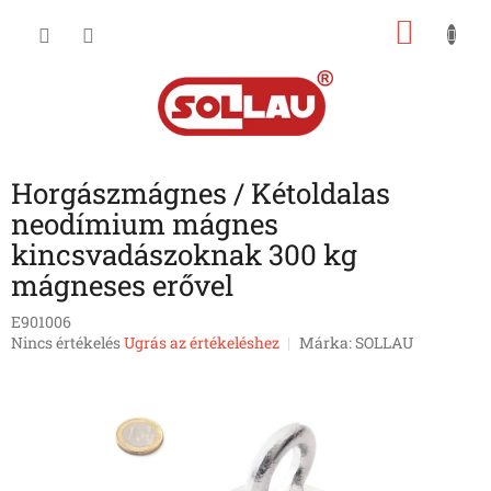
Ugrás
KOSÁ
a
fő
tartalomhoz
Horgászmágnes / Kétoldalas
neodímium mágnes
kincsvadászoknak 300 kg
mágneses erővel
E901006
A
Nincs értékelés
Ugrás az értékeléshez
Márka:
SOLLAU
termék
átlagos
értékelése
5-
ből
0,0
csillag.