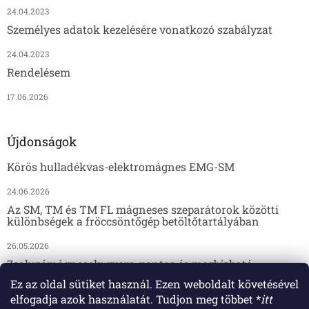
24.04.2023
Személyes adatok kezelésére vonatkozó szabályzat
24.04.2023
Rendelésem
17.06.2026
Újdonságok
Körös hulladékvas-elektromágnes EMG-SM
24.06.2026
Az SM, TM és TM FL mágneses szeparátorok közötti
különbségek a fröccsöntőgép betöltőtartályában
26.05.2026
Zsaluzómágnesek: gyors, pontos és megbízható
megoldás az előregyártáshoz
Ez az oldal sütiket használ. Ezen weboldalt követésével
elfogadja azok használatát. Tudjon meg többet *
itt
17.04.2026