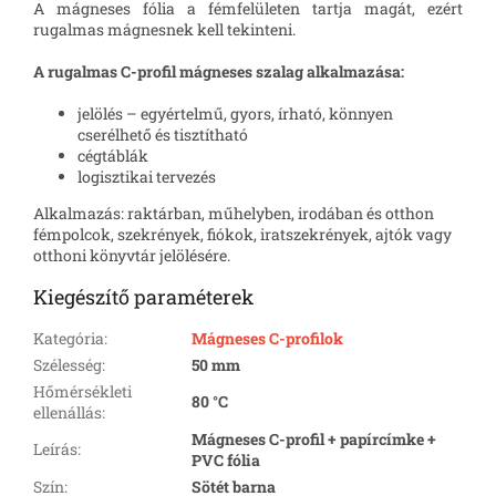
A mágneses fólia a fémfelületen tartja magát, ezért
rugalmas mágnesnek kell tekinteni.
A rugalmas C-profil mágneses szalag alkalmazása:
jelölés – egyértelmű, gyors, írható, könnyen
cserélhető és tisztítható
cégtáblák
logisztikai tervezés
Alkalmazás: raktárban, műhelyben, irodában és otthon
fémpolcok, szekrények, fiókok, iratszekrények, ajtók vagy
otthoni könyvtár jelölésére.
Kiegészítő paraméterek
Kategória
:
Mágneses C-profilok
Szélesség
:
50 mm
Hőmérsékleti
80 °C
ellenállás
:
Mágneses C-profil + papírcímke +
Leírás
:
PVC fólia
Szín
:
Sötét barna