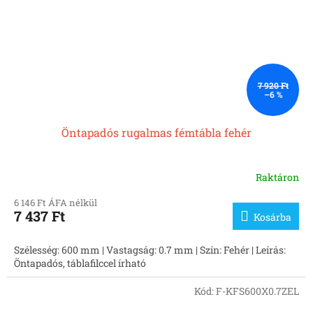
7 920 Ft
–6 %
Öntapadós rugalmas fémtábla fehér
Raktáron
A
termék
6 146 Ft ÁFA nélkül
átlagos
7 437 Ft
Kosárba
értékelése
5-
ből
Szélesség: 600 mm | Vastagság: 0.7 mm | Szín: Fehér | Leírás:
5,0
Öntapadós, táblafilccel írható
csillag.
Kód:
F-KFS600X0.7ZEL