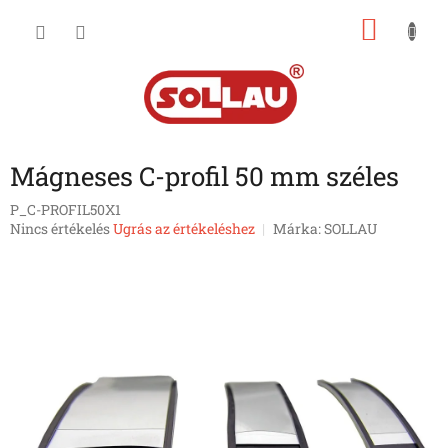
Ugrás
KOSÁ
a
fő
tartalomhoz
Mágneses C-profil 50 mm széles
P_C-PROFIL50X1
A
Nincs értékelés
Ugrás az értékeléshez
Márka:
SOLLAU
termék
átlagos
értékelése
5-
ből
0,0
csillag.