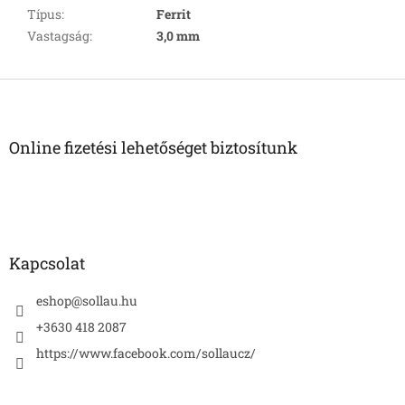
Típus
:
Ferrit
Vastagság
:
3,0 mm
L
á
b
l
Online fizetési lehetőséget biztosítunk
é
c
Kapcsolat
eshop
@
sollau.hu
+3630 418 2087
https://www.facebook.com/sollaucz/