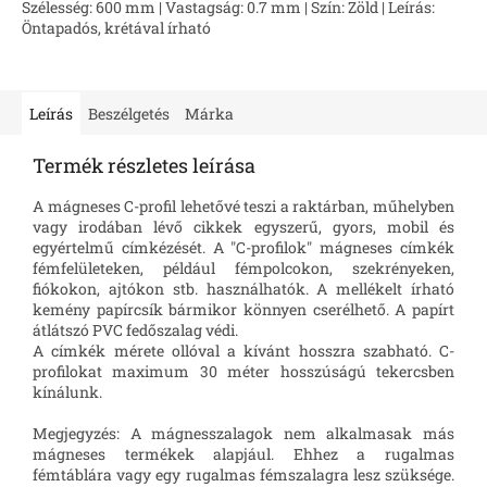
Szélesség: 600 mm | Vastagság: 0.7 mm | Szín: Zöld | Leírás:
Öntapadós, krétával írható
Leírás
Beszélgetés
Márka
Termék részletes leírása
A mágneses C-profil lehetővé teszi a raktárban, műhelyben
vagy irodában lévő cikkek egyszerű, gyors, mobil és
egyértelmű címkézését. A "C-profilok" mágneses címkék
fémfelületeken, például fémpolcokon, szekrényeken,
fiókokon, ajtókon stb. használhatók. A mellékelt írható
kemény papírcsík bármikor könnyen cserélhető. A papírt
átlátszó PVC fedőszalag védi.
A címkék mérete ollóval a kívánt hosszra szabható. C-
profilokat maximum 30 méter hosszúságú tekercsben
kínálunk.
Megjegyzés: A mágnesszalagok nem alkalmasak más
mágneses termékek alapjául. Ehhez a rugalmas
fémtáblára vagy egy rugalmas fémszalagra lesz szüksége.