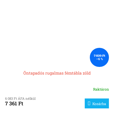
7 839 Ft
–6 %
Öntapadós rugalmas fémtábla zöld
Raktáron
6 083 Ft ÁFA nélkül
7 361 Ft
Kosárba