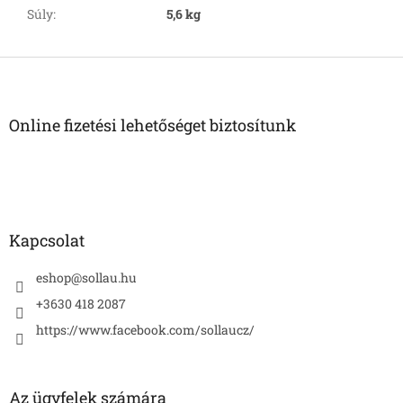
Súly
:
5,6 kg
L
á
b
l
Online fizetési lehetőséget biztosítunk
é
c
Kapcsolat
eshop
@
sollau.hu
+3630 418 2087
https://www.facebook.com/sollaucz/
Az ügyfelek számára