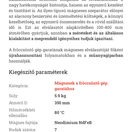
nagy hatékonyságát biztosítja, hanem az egyszerű kezelést
és tisztítást is. Az ilyen típusú mágneses szeparátor előnyei
az alacsony beszerzési és üzemeltetési költségek, a könnyű
kezelhetőség, az egyszerű összeszerelés és a rövid szállítási
idő is. Ezt az elválasztót alapkivitelben 100-400 mm
átmérőben gyártjuk, azonban
a méreteket és
az általános
kialakítást a megrendelő igényeihez tudjuk igazítani.
A fröccsöntő gép garatának mágneses elválasztóját főként
újrahasznosítási
folyamatokban és a
műanyagiparban
használják.
Kiegészítő paraméterek
Mágnesek a fröccsöntő gép
Kategória
:
garatához
Súly
:
5.9 kg
Átmérő D
:
350 mm
Hőmérsékleti
80 °C
ellenállás
:
Mágnes fajtája
:
Neodímium NdFeB
Rudak száma
:
7