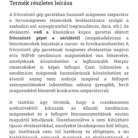
Termék részletes leírása
A fröccsöntő gép garatában használt mágneses szeparátor
a ferromágneses részecskék leválasztására szolgál a
szabadon eső anyagáramból (regranulátum, dara, stb.). Az
elválasztó
védi
a
klasszikus kúpos garattal ellátott
fröccsöntő gépet a sérüléstől
(megakadályozza a
fémrészecskék bejutását a csavar- és fúvókarendszerbe). A
fröccsöntő gép garatának mágneses elválasztója nagyon
erős NdFeB neodímium mágnesekkel van felszerelve,
amelyeknek köszönhetően a legfinomabb fémpor
részecskéket is képes felfogni. Ezen túlmenően a
neodímium mágnesek használatának köszönhetően az
áramló anyag nem sodorja magával a felfogott
szennyeződéseket (ellentétben néhány gyengébb, ferrit
mágnesekkel felszerelt konkurens szeparátorral).
A tisztítás úgy történik, hogy a rozsdamentes
acélcsövekből kihúzzák az állandó neodímium
mágneseket és a felfogott fémszennyeződések ezután
maguktól lehullanak. Összehasonlítva a nem kihúzható
típusú elválasztókkal, amelyeket fáradságosan kell lefújni,
így tisztításuk nem túl hatékony és időigényes, a mi
kialakításunk nemcsak magának az elválasztásnak a