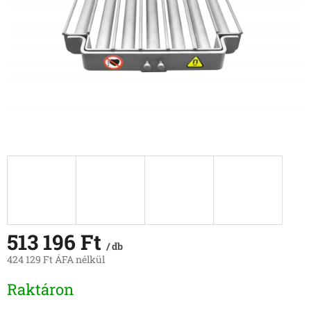
513 196 Ft
/ db
424 129 Ft ÁFA nélkül
Egységár:
Raktáron