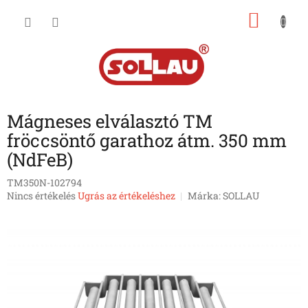
Ugrás
KOSÁ
a
fő
tartalomhoz
Mágneses elválasztó TM
fröccsöntő garathoz átm. 350 mm
(NdFeB)
TM350N-102794
A
Nincs értékelés
Ugrás az értékeléshez
Márka:
SOLLAU
termék
átlagos
értékelése
5-
ből
0,0
csillag.