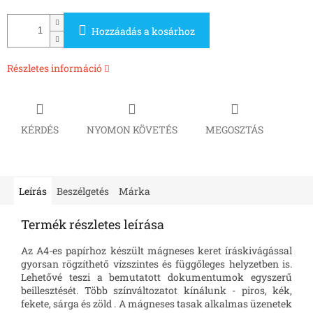
Hozzáadás a kosárhoz
Részletes információ
KÉRDÉS
NYOMON KÖVETÉS
MEGOSZTÁS
Leírás
Beszélgetés
Márka
Termék részletes leírása
Az A4-es papírhoz készült mágneses keret íráskivágással
gyorsan rögzíthető vízszintes és függőleges helyzetben is.
Lehetővé teszi a bemutatott dokumentumok egyszerű
beillesztését. Több színváltozatot kínálunk - piros, kék,
fekete, sárga és zöld . A mágneses tasak alkalmas üzenetek