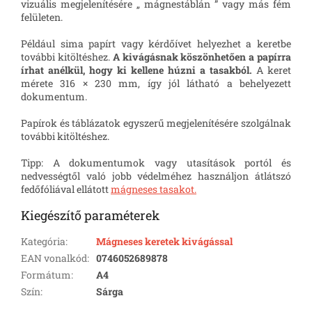
vizuális megjelenítésére „ mágnestáblán ” vagy más fém
felületen.
Például sima papírt vagy kérdőívet helyezhet a keretbe
további kitöltéshez.
A kivágásnak köszönhetően a papírra
írhat anélkül, hogy ki kellene húzni a tasakból.
A keret
mérete 316 × 230 mm, így jól látható a behelyezett
dokumentum.
Papírok és táblázatok egyszerű megjelenítésére szolgálnak
további kitöltéshez.
Tipp: A dokumentumok vagy utasítások portól és
nedvességtől való jobb védelméhez használjon átlátszó
fedőfóliával ellátott
mágneses tasakot.
Kiegészítő paraméterek
Kategória
:
Mágneses keretek kivágással
EAN vonalkód
:
0746052689878
Formátum
:
A4
Szín
:
Sárga