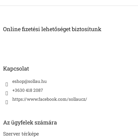
L
á
b
l
Online fizetési lehetőséget biztosítunk
é
c
Kapcsolat
eshop
@
sollau.hu
+3630 418 2087
https://www.facebook.com/sollaucz/
Az ügyfelek számára
Szerver térképe