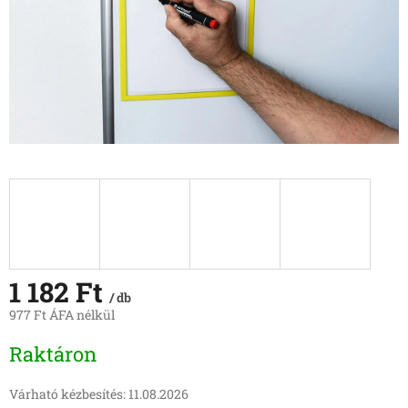
1 182 Ft
/ db
977 Ft ÁFA nélkül
Egységár:
Raktáron
Várható kézbesítés:
11.08.2026