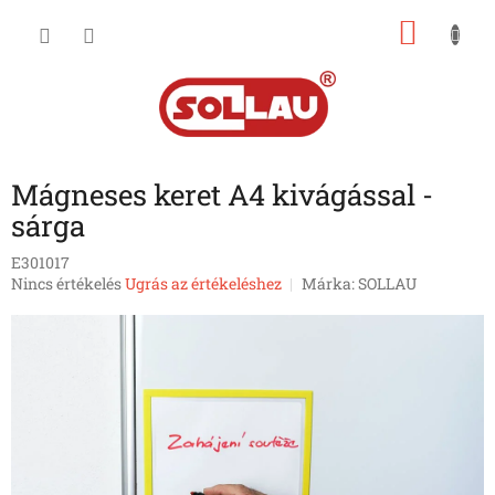
Ugrás
KOSÁ
a
fő
tartalomhoz
Mágneses keret A4 kivágással -
sárga
E301017
A
Nincs értékelés
Ugrás az értékeléshez
Márka:
SOLLAU
termék
átlagos
értékelése
5-
ből
0,0
csillag.