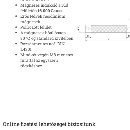
Mágneses indukció a rúd
felületén
16.000 Gauss
Erős NdFeB neodímium
mágnesek
Polírozott felület
A mágnesek hőállósága
80
°
C
-ig standard kivitelben
Rozsdamentes acél DIN
1.4301
Mindkét végén M8 menetes
furattal az egyszerű
rögzítéshez
L
á
b
l
Online fizetési lehetőséget biztosítunk