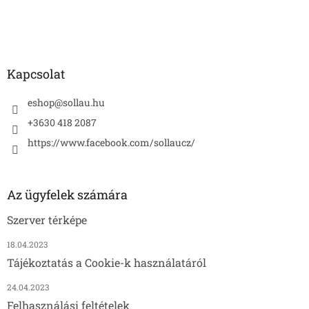
é
c
Kapcsolat
eshop
@
sollau.hu
+3630 418 2087
https://www.facebook.com/sollaucz/
Az ügyfelek számára
Szerver térképe
18.04.2023
Tájékoztatás a Cookie-k használatáról
24.04.2023
Felhasználási feltételek