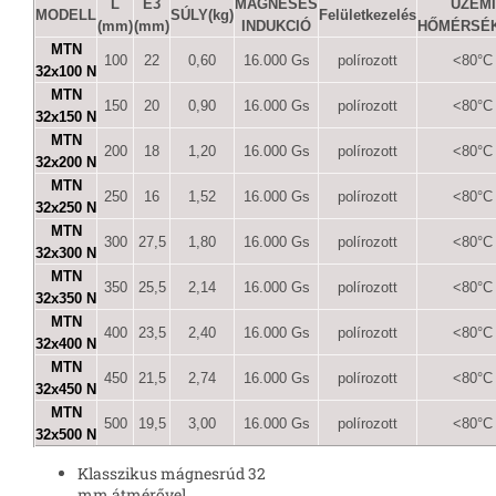
L
E3
MÁGNESES
ÜZEMI
MODELL
SÚLY(kg)
Felületkezelés
(mm)
(mm)
INDUKCIÓ
HŐMÉRSÉ
MTN
100
22
0,60
16.000 Gs
polírozott
<80°C
32x100 N
MTN
150
20
0,90
16.000 Gs
polírozott
<80°C
32x150 N
MTN
200
18
1,20
16.000 Gs
polírozott
<80°C
32x200 N
MTN
250
16
1,52
16.000 Gs
polírozott
<80°C
32x250 N
MTN
300
27,5
1,80
16.000 Gs
polírozott
<80°C
32x300 N
MTN
350
25,5
2,14
16.000 Gs
polírozott
<80°C
32x350 N
MTN
400
23,5
2,40
16.000 Gs
polírozott
<80°C
32x400 N
MTN
450
21,5
2,74
16.000 Gs
polírozott
<80°C
32x450 N
MTN
500
19,5
3,00
16.000 Gs
polírozott
<80°C
32x500 N
Klasszikus mágnesrúd 32
mm átmérővel