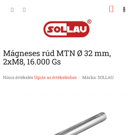
Ugrás
KOSÁ
a
fő
tartalomhoz
Mágneses rúd MTN Ø 32 mm,
2xM8, 16.000 Gs
A
Nincs értékelés
Ugrás az értékeléshez
Márka:
SOLLAU
termék
átlagos
értékelése
5-
ből
0,0
csillag.