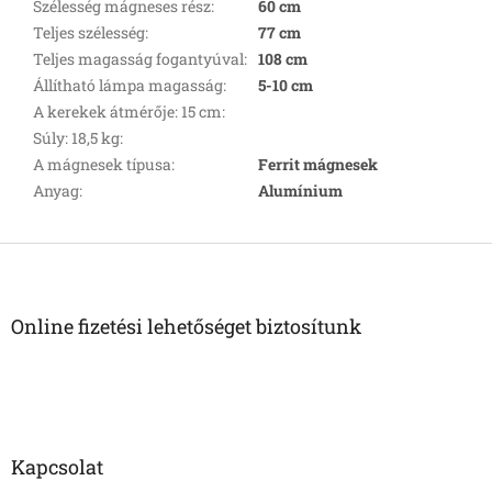
Szélesség mágneses rész
:
60 cm
Teljes szélesség
:
77 cm
Teljes magasság fogantyúval
:
108 cm
Állítható lámpa magasság
:
5-10 cm
A kerekek átmérője: 15 cm
:
Súly: 18,5 kg
:
A mágnesek típusa
:
Ferrit mágnesek
Anyag
:
Alumínium
L
á
b
l
Online fizetési lehetőséget biztosítunk
é
c
Kapcsolat