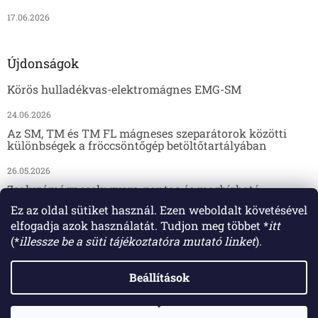
17.06.2026
Újdonságok
Körös hulladékvas-elektromágnes EMG-SM
24.06.2026
Az SM, TM és TM FL mágneses szeparátorok közötti
különbségek a fröccsöntőgép betöltőtartályában
26.05.2026
Zsaluzómágnesek: gyors, pontos és megbízható
megoldás az előregyártáshoz
Ez az oldal sütiket használ. Ezen weboldalt követésével
elfogadja azok használatát. Tudjon meg többet *
itt
17.04.2026
(*
illessze be a süti tájékoztatóra mutató linket
).
Beállítások
Shoptet készítette