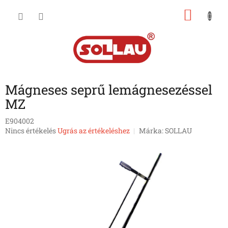
Ugrás
KOSÁ
a
fő
tartalomhoz
Mágneses seprű lemágnesezéssel
MZ
E904002
A
Nincs értékelés
Ugrás az értékeléshez
Márka:
SOLLAU
termék
átlagos
értékelése
5-
ből
0,0
csillag.