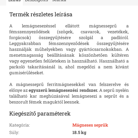
Termék részletes leírása
A lemágnesezéssel ellátott mágnesseprű a
fémszennyeződések (szögek, csavarok, vezetékek,
forgácsok) összegyűjtésére szolgál a padlóról.
Leggyakrabban fémszennyeződések összegyűjtésére
használják műhelyekben vagy gyártócsarnokokban. A
menetmagasság beállításának köszönhetően kültéren
vagy egyenetlen felületeken is használható. Használható a
parkoló takarításánál is, ahol megelőzi a nem kívánt
gumisérüléseket.
A mágnesseprű ferritmágnesekkel van felszerelve és
előnye az
egyszerű lemágnesezési rendszer.
A seprű nyelén
található kar meghúzásával lemágnesezi a seprűt és a
beszorult fémek maguktól leesnek.
Kiegészítő paraméterek
Kategória
:
Mágneses seprűk
Súly
:
18.5 kg