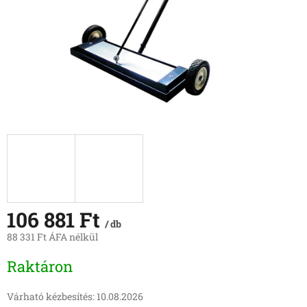
106 881 Ft
/ db
88 331 Ft ÁFA nélkül
Egységár:
Raktáron
Várható kézbesítés:
10.08.2026