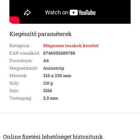
Kiegészítő paraméterek
Kategória
:
Mágneses tasakok kerettel
EAN vonalkód
:
0746052689786
Formátum
:
A4
Magnetizáció
:
Anizotróp
Méretek
:
316 x 230 mm
Súly
:
110 g
Szín
:
Zöld
Vastagság
:
2,0 mm
L
á
b
l
Online fizetési lehetőséget biztosítunk