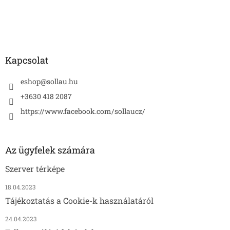
é
c
Kapcsolat
eshop
@
sollau.hu
+3630 418 2087
https://www.facebook.com/sollaucz/
Az ügyfelek számára
Szerver térképe
18.04.2023
Tájékoztatás a Cookie-k használatáról
24.04.2023