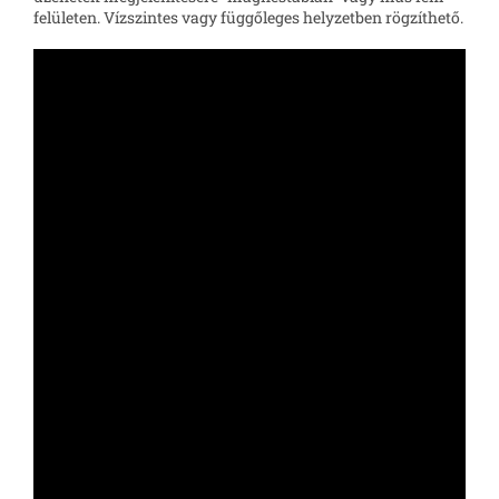
felületen. Vízszintes vagy függőleges helyzetben rögzíthető.