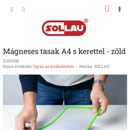
Ugrás
KOSÁ
a
fő
tartalomhoz
Mágneses tasak A4 s kerettel - zöld
E301008
A
Nincs értékelés
Ugrás az értékeléshez
Márka:
SOLLAU
termék
átlagos
értékelése
5-
ből
0,0
csillag.