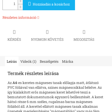
Hozzáadás a kosárhoz
Részletes információ
KÉRDÉS
NYOMON KÖVETÉS
MEGOSZTÁS
Leírás
Videók (1)
Beszélgetés
Márka
Termék részletes leírása
Az
A4
-es keretes mágneses tasak előlapja matt, átlátszó
PVC fóliával van ellátva, színes mágnescsíkkal bélelve. Az
így kialakított erős mágneses keret lehetővé teszi a
bemutatott dokumentumok egyszerű beillesztését. A keret
hátsó része 6 mm széles, rugalmas barna mágneses
fóliából áll. A kerettel ellátott mágneses tasak alkalmas
üzenetek megjelenítésére "mágnestáblán" vagy más fém