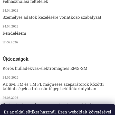
Felhasználási feltételek
24.04.2023
Személyes adatok kezelésére vonatkozó szabályzat
24.04.2023
Rendelésem
17.06.2026
Újdonságok
Körös hulladékvas-elektromágnes EMG-SM
24.06.2026
Az SM, TM és TM FL mágneses szeparátorok közötti
különbségek a fröccsöntőgép betöltőtartályában
26.05.2026
Zsaluzómágnesek: gyors, pontos és megbízható
megoldás az előregyártáshoz
Ez az oldal sütiket használ. Ezen weboldalt követésével