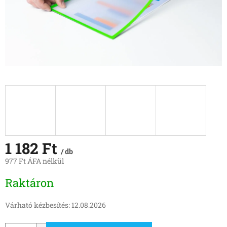
1 182 Ft
/ db
977 Ft ÁFA nélkül
Egységár:
Raktáron
Várható kézbesítés:
12.08.2026