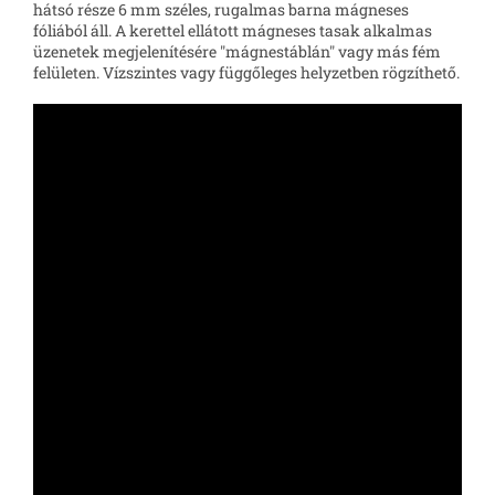
hátsó része 6 mm széles, rugalmas barna mágneses
fóliából áll. A kerettel ellátott mágneses tasak alkalmas
üzenetek megjelenítésére "mágnestáblán" vagy más fém
felületen. Vízszintes vagy függőleges helyzetben rögzíthető.