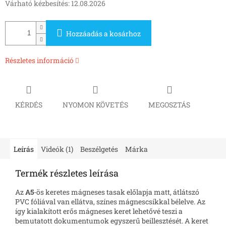
Várható kézbesítés:
12.08.2026
Hozzáadás a kosárhoz
Részletes információ
KÉRDÉS
NYOMON KÖVETÉS
MEGOSZTÁS
Leírás
Videók (1)
Beszélgetés
Márka
Termék részletes leírása
Az
A5
-ös keretes mágneses tasak előlapja matt, átlátszó
PVC fóliával van ellátva, színes mágnescsíkkal bélelve. Az
így kialakított erős mágneses keret lehetővé teszi a
bemutatott dokumentumok egyszerű beillesztését. A keret