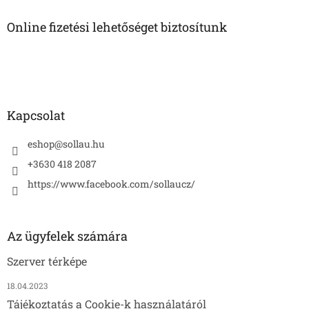
b
l
Online fizetési lehetőséget biztosítunk
é
c
Kapcsolat
eshop
@
sollau.hu
+3630 418 2087
https://www.facebook.com/sollaucz/
Az ügyfelek számára
Szerver térképe
18.04.2023
Tájékoztatás a Cookie-k használatáról