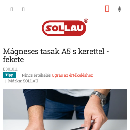
Ugrás
KOSÁ
a
fő
tartalomhoz
Mágneses tasak A5 s kerettel -
fekete
E301011
A
Nincs értékelés
Ugrás az értékeléshez
Tipp
termék
Márka:
SOLLAU
átlagos
értékelése
5-
ből
0,0
csillag.