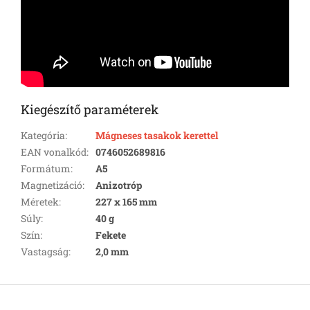
Kiegészítő paraméterek
Kategória
:
Mágneses tasakok kerettel
EAN vonalkód
:
0746052689816
Formátum
:
A5
Magnetizáció
:
Anizotróp
Méretek
:
227 x 165 mm
Súly
:
40 g
Szín
:
Fekete
Vastagság
:
2,0 mm
L
á