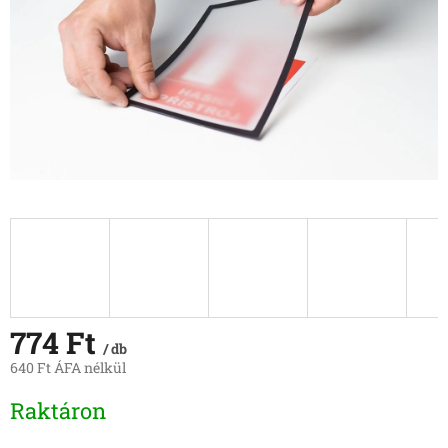
774 Ft
/ db
640 Ft ÁFA nélkül
Egységár:
Raktáron