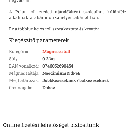
hegyből áll.
A Polar toll eredeti
ajándékként
szolgálhat különféle
alkalmakra, akár munkahelyen, akár otthon.
Ez a többfunkciós toll szórakoztató és kreatív.
Kiegészítő paraméterek
Kategória
:
Mágneses toll
Súly
:
0.2 kg
EAN vonalkód
:
0746052690454
Mágnes fajtája
:
Neodímium NdFeB
Meghatározás
:
Jobbkezeseknek / balkezeseknek
Csomagolás
:
Doboz
L
á
b
l
Online fizetési lehetőséget biztosítunk
é