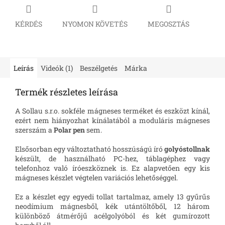
KÉRDÉS
NYOMON KÖVETÉS
MEGOSZTÁS
Leírás
Videók (1)
Beszélgetés
Márka
Termék részletes leírása
A Sollau s.r.o. sokféle mágneses terméket és eszközt kínál,
ezért nem hiányozhat kínálatából a moduláris mágneses
szerszám a
Polar pen
sem.
Elsősorban egy változtatható hosszúságú író
golyóstollnak
készült, de használható PC-hez, táblagéphez vagy
telefonhoz való íróeszköznek is. Ez alapvetően egy kis
mágneses készlet végtelen variációs lehetőséggel.
Ez a készlet egy egyedi tollat ​​tartalmaz, amely 13 gyűrűs
neodímium mágnesből, kék utántöltőből, 12 három
különböző átmérőjű acélgolyóból és két gumírozott