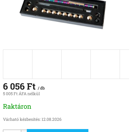
6 056 Ft
/ db
5 005 Ft ÁFA nélkül
Egységár:
Raktáron
Várható kézbesítés:
12.08.2026