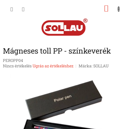
Ugrás
KOSÁ
a
fő
tartalomhoz
Mágneses toll PP - színkeverék
PEROPP04
A
Nincs értékelés
Ugrás az értékeléshez
Márka:
SOLLAU
termék
átlagos
értékelése
5-
ből
0,0
csillag.