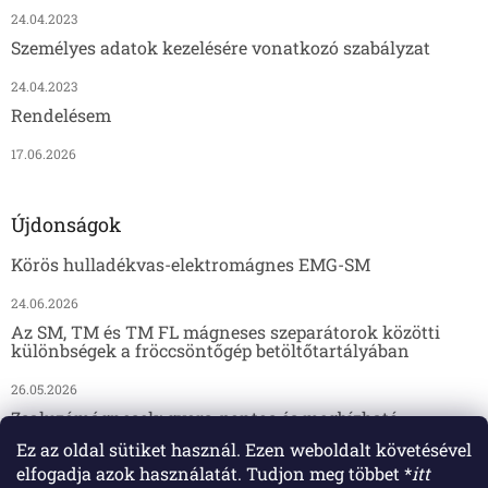
24.04.2023
Személyes adatok kezelésére vonatkozó szabályzat
24.04.2023
Rendelésem
17.06.2026
Újdonságok
Körös hulladékvas-elektromágnes EMG-SM
24.06.2026
Az SM, TM és TM FL mágneses szeparátorok közötti
különbségek a fröccsöntőgép betöltőtartályában
26.05.2026
Zsaluzómágnesek: gyors, pontos és megbízható
megoldás az előregyártáshoz
Ez az oldal sütiket használ. Ezen weboldalt követésével
elfogadja azok használatát. Tudjon meg többet *
itt
17.04.2026