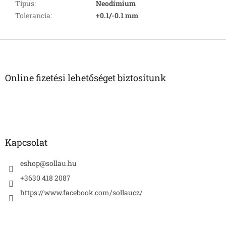
Típus
:
Neodímium
Tolerancia
:
+0.1/-0.1 mm
L
á
b
l
Online fizetési lehetőséget biztosítunk
é
c
Kapcsolat
eshop
@
sollau.hu
+3630 418 2087
https://www.facebook.com/sollaucz/