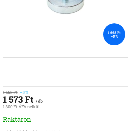
1 668 Ft
–5 %
1 668 Ft
–5 %
1 573 Ft
/ db
1 300 Ft ÁFA nélkül
Egységár:
Raktáron