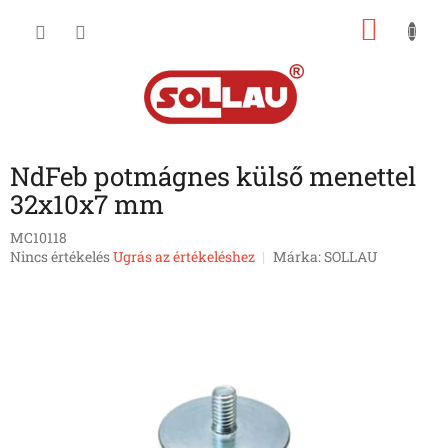
Ugrás
KOSÁ
a
fő
tartalomhoz
NdFeb potmágnes külső menettel
32x10x7 mm
MC10118
A
Nincs értékelés
Ugrás az értékeléshez
Márka:
SOLLAU
termék
átlagos
értékelése
5-
ből
0,0
csillag.