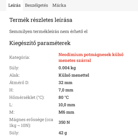
Leírás
Beszélgetés
Márka
Termék részletes leírása
Semmilyen termékleírás nem érhető el
Kiegészítő paraméterek
Neodímium potmágnesek külső
Kategória
:
menetes szárral
Súly
:
0.004 kg
Alak
:
Külső menettel
Átmérő D
:
32 mm
H
:
7,0 mm
Hőmérséklet (°C)
:
80 °C
L
:
10,0 mm
M
:
M6 mm
Mágnes erőssége (cca
350 N
1kg ~ 10N)
:
Súly
:
42 g