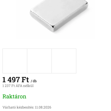
1 497 Ft
/ db
1 237 Ft ÁFA nélkül
Egységár:
Raktáron
Várható kézbesítés:
11.08.2026