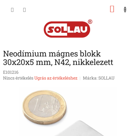
Ugrás
KOSÁ
a
fő
tartalomhoz
Neodímium mágnes blokk
30x20x5 mm, N42, nikkelezett
E101216
A
Nincs értékelés
Ugrás az értékeléshez
Márka:
SOLLAU
termék
átlagos
értékelése
5-
ből
0,0
csillag.