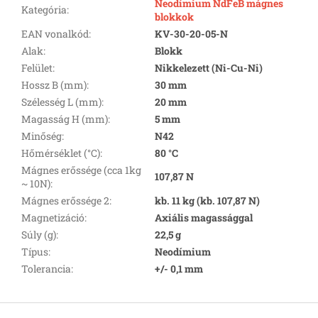
Neodímium NdFeB mágnes
Kategória
:
blokkok
EAN vonalkód
:
KV-30-20-05-N
Alak
:
Blokk
Felület
:
Nikkelezett (Ni-Cu-Ni)
Hossz B (mm)
:
30 mm
Szélesség L (mm)
:
20 mm
Magasság H (mm)
:
5 mm
Minőség
:
N42
Hőmérséklet (°C)
:
80 °C
Mágnes erőssége (cca 1kg
107,87 N
~ 10N)
:
Mágnes erőssége 2
:
kb. 11 kg (kb. 107,87 N)
Magnetizáció
:
Axiális magassággal
Súly (g)
:
22,5 g
Típus
:
Neodímium
Tolerancia
:
+/- 0,1 mm
L