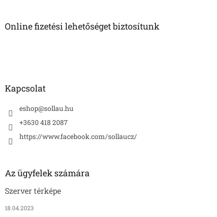
á
b
l
Online fizetési lehetőséget biztosítunk
é
c
Kapcsolat
eshop
@
sollau.hu
+3630 418 2087
https://www.facebook.com/sollaucz/
Az ügyfelek számára
Szerver térképe
18.04.2023