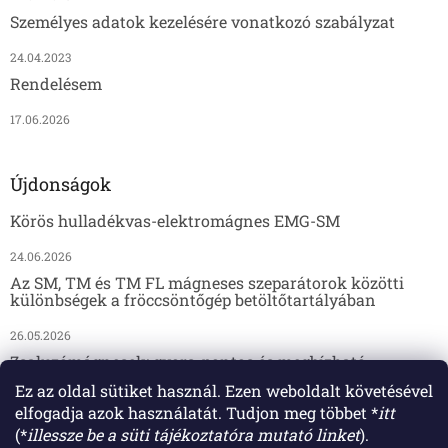
Személyes adatok kezelésére vonatkozó szabályzat
24.04.2023
Rendelésem
17.06.2026
Újdonságok
Körös hulladékvas-elektromágnes EMG-SM
24.06.2026
Az SM, TM és TM FL mágneses szeparátorok közötti
különbségek a fröccsöntőgép betöltőtartályában
26.05.2026
Zsaluzómágnesek: gyors, pontos és megbízható
megoldás az előregyártáshoz
Ez az oldal sütiket használ. Ezen weboldalt követésével
elfogadja azok használatát. Tudjon meg többet *
itt
17.04.2026
(*
illessze be a süti tájékoztatóra mutató linket
).