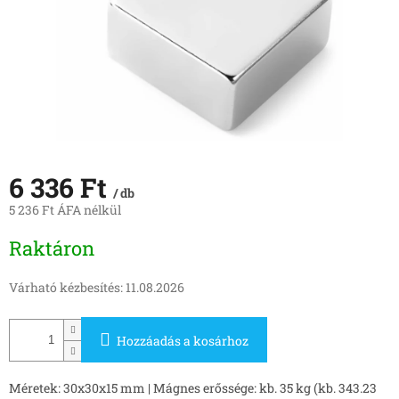
6 336 Ft
/ db
5 236 Ft ÁFA nélkül
Egységár:
Raktáron
Várható kézbesítés:
11.08.2026
Hozzáadás a kosárhoz
Méretek: 30x30x15 mm | Mágnes erőssége: kb. 35 kg (kb. 343.23