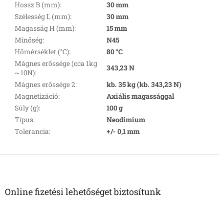
Hossz B (mm)
:
30 mm
Szélesség L (mm)
:
30 mm
Magasság H (mm)
:
15 mm
Minőség
:
N45
Hőmérséklet (°C)
:
80 °C
Mágnes erőssége (cca 1kg
343,23 N
~ 10N)
:
Mágnes erőssége 2
:
kb. 35 kg (kb. 343,23 N)
Magnetizáció
:
Axiális magassággal
Súly (g)
:
100 g
Típus
:
Neodímium
Tolerancia
:
+/- 0,1 mm
L
á
b
l
Online fizetési lehetőséget biztosítunk
é
c