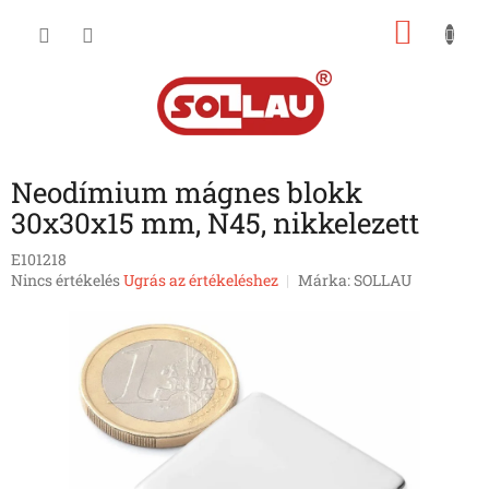
Ugrás
KOSÁ
a
fő
tartalomhoz
Neodímium mágnes blokk
30x30x15 mm, N45, nikkelezett
E101218
A
Nincs értékelés
Ugrás az értékeléshez
Márka:
SOLLAU
termék
átlagos
értékelése
5-
ből
0,0
csillag.