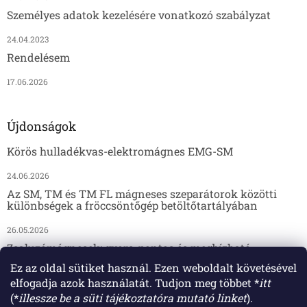
Személyes adatok kezelésére vonatkozó szabályzat
24.04.2023
Rendelésem
17.06.2026
Újdonságok
Körös hulladékvas-elektromágnes EMG-SM
24.06.2026
Az SM, TM és TM FL mágneses szeparátorok közötti
különbségek a fröccsöntőgép betöltőtartályában
26.05.2026
Zsaluzómágnesek: gyors, pontos és megbízható
megoldás az előregyártáshoz
Ez az oldal sütiket használ. Ezen weboldalt követésével
elfogadja azok használatát. Tudjon meg többet *
itt
17.04.2026
(*
illessze be a süti tájékoztatóra mutató linket
).