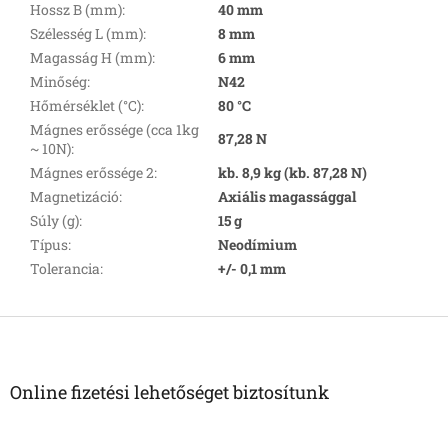
Hossz B (mm)
:
40 mm
Szélesség L (mm)
:
8 mm
Magasság H (mm)
:
6 mm
Minőség
:
N42
Hőmérséklet (°C)
:
80 °C
Mágnes erőssége (cca 1kg
87,28 N
~ 10N)
:
Mágnes erőssége 2
:
kb. 8,9 kg (kb. 87,28 N)
Magnetizáció
:
Axiális magassággal
Súly (g)
:
15 g
Típus
:
Neodímium
Tolerancia
:
+/- 0,1 mm
L
á
b
l
Online fizetési lehetőséget biztosítunk
é
c