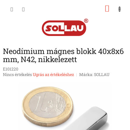
Ugrás
KOSÁ
a
fő
tartalomhoz
Neodímium mágnes blokk 40x8x6
mm, N42, nikkelezett
E101220
A
Nincs értékelés
Ugrás az értékeléshez
Márka:
SOLLAU
termék
átlagos
értékelése
5-
ből
0,0
csillag.