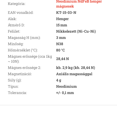
Neodímium NdFeB henger
Kategória
:
mágnesek
EAN vonalkód
:
KT-15-03-N
Alak
:
Henger
Átmérő D
:
15 mm
Felület
:
Nikkelezett (Ni-Cu-Ni)
Magasság H (mm)
:
3 mm
Minőség
:
N38
Hőmérséklet (°C)
:
80 °C
Mágnes erőssége (cca 1kg
28,44 N
~ 10N)
:
Mágnes erőssége 2
:
kb. 2,9 kg (kb. 28,44 N)
Magnetizáció
:
Axiális magassággal
Súly (g)
:
4 g
Típus
:
Neodímium
Tolerancia
:
+/- 0,1 mm
L
á