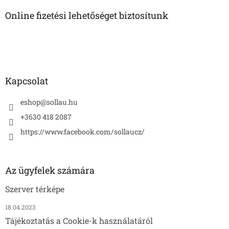
b
l
Online fizetési lehetőséget biztosítunk
é
c
Kapcsolat
eshop
@
sollau.hu
+3630 418 2087
https://www.facebook.com/sollaucz/
Az ügyfelek számára
Szerver térképe
18.04.2023
Tájékoztatás a Cookie-k használatáról