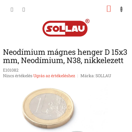
Ugrás
KOSÁ
a
fő
tartalomhoz
Neodímium mágnes henger D 15x3
mm, Neodímium, N38, nikkelezett
E101082
A
Nincs értékelés
Ugrás az értékeléshez
Márka:
SOLLAU
termék
átlagos
értékelése
5-
ből
0,0
csillag.