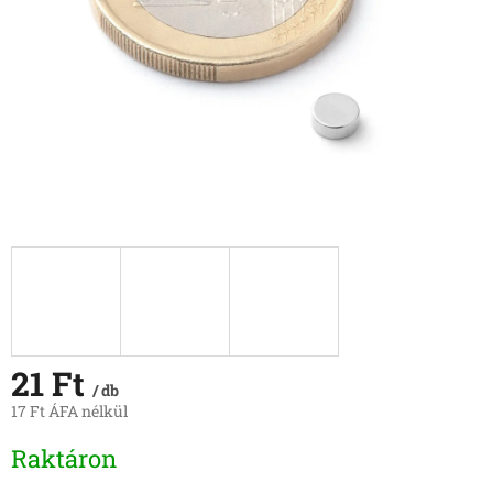
21 Ft
/ db
17 Ft ÁFA nélkül
Egységár:
Raktáron