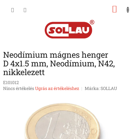
Ugrás
KOSÁ
a
fő
tartalomhoz
Neodímium mágnes henger
D 4x1.5 mm, Neodímium, N42,
nikkelezett
E101012
A
Nincs értékelés
Ugrás az értékeléshez
Márka:
SOLLAU
termék
átlagos
értékelése
5-
ből
0,0
csillag.