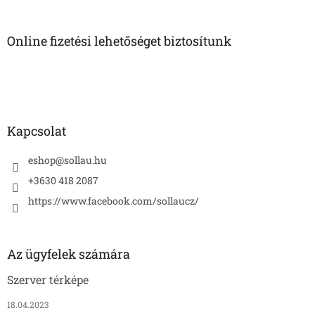
á
b
l
Online fizetési lehetőséget biztosítunk
é
c
Kapcsolat
eshop
@
sollau.hu
+3630 418 2087
https://www.facebook.com/sollaucz/
Az ügyfelek számára
Szerver térképe
18.04.2023