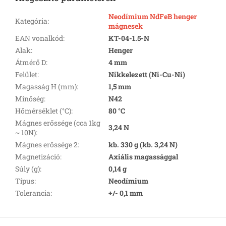
Neodímium NdFeB henger
Kategória
:
mágnesek
EAN vonalkód
:
KT-04-1.5-N
Alak
:
Henger
Átmérő D
:
4 mm
Felület
:
Nikkelezett (Ni-Cu-Ni)
Magasság H (mm)
:
1,5 mm
Minőség
:
N42
Hőmérséklet (°C)
:
80 °C
Mágnes erőssége (cca 1kg
3,24 N
~ 10N)
:
Mágnes erőssége 2
:
kb. 330 g (kb. 3,24 N)
Magnetizáció
:
Axiális magassággal
Súly (g)
:
0,14 g
Típus
:
Neodímium
Tolerancia
:
+/- 0,1 mm
L