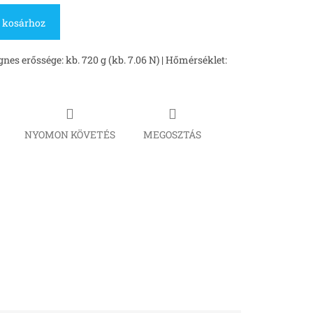
 kosárhoz
es erőssége: kb. 720 g (kb. 7.06 N) | Hőmérséklet:
NYOMON KÖVETÉS
MEGOSZTÁS