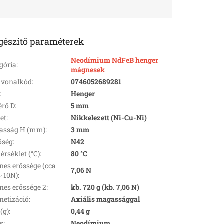
gészítő paraméterek
Neodímium NdFeB henger
gória
:
mágnesek
 vonalkód
:
0746052689281
k
:
Henger
rő D
:
5 mm
let
:
Nikkelezett (Ni-Cu-Ni)
asság H (mm)
:
3 mm
őség
:
N42
rséklet (°C)
:
80 °C
es erőssége (cca
7,06 N
~ 10N)
:
es erőssége 2
:
kb. 720 g (kb. 7,06 N)
etizáció
:
Axiális magassággal
(g)
:
0,44 g
s
:
Neodímium