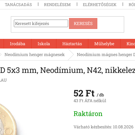
TANÁCSADÁS
RENDELÉSEM
ELÉRHETŐSÉGEK
RÓ
KERESÉS
Irodába
Iskola
Háztartás
Műhelybe
Kin
Neodímium henger mágnesek
Neodímium mágnes henger D 
 5x3 mm, Neodímium, N42, nikkelez
LAU
52 Ft
/ db
43 Ft ÁFA nélkül
Egységár:
Raktáron
Várható kézbesítés:
10.08.2026