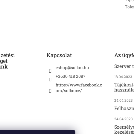
Tole
izetési
Kapcsolat
Az ügyf
get
unk
Szerver 
eshop
@
sollau.hu
+3630 418 2087
18.04.2023
Tájékozt
https://www.facebook.c
használa
om/sollaucz/
24.04.2023
Felhaszn
24.04.2023
Személy
kezelésé