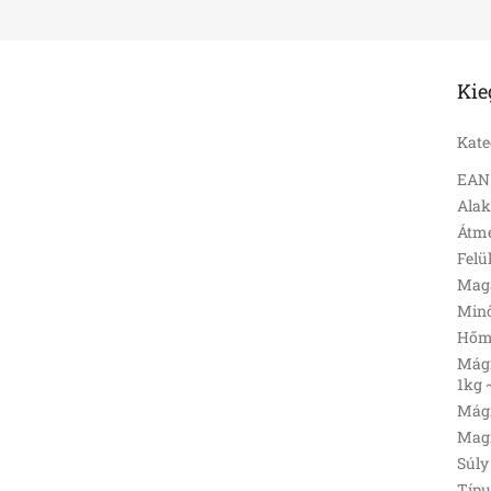
Kie
Kate
EAN
Ala
Átmé
Felü
Mag
Min
Hőmé
Mágn
1kg 
Mágn
Magn
Súly 
Típu