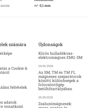
rancia
:
+/- 0,1 mm
elek számára
Újdonságok
térképe
Körös hulladékvas-
elektromágnes EMG-SM
24.06.2026
atás a Cookie-k
táról
Az SM, TM és TM FL
mágneses szeparátorok
közötti különbségek a
fröccsöntőgép
álási feltételek
betöltőtartályában
26.05.2026
es adatok
Zsaluzómágnesek:
re vonatkozó
gyors, pontos és