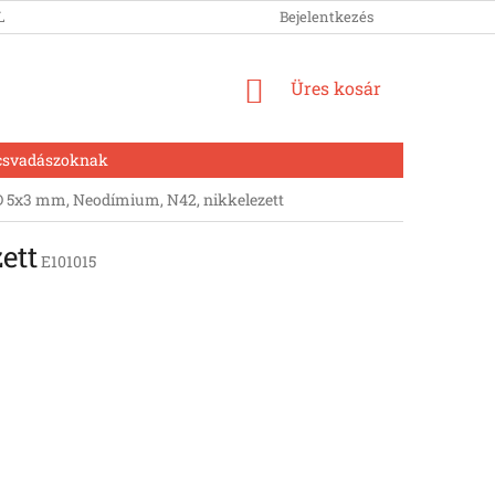
LUNK
Bejelentkezés
KOSÁR
Üres kosár
csvadászoknak
5x3 mm, Neodímium, N42, nikkelezett
ett
E101015