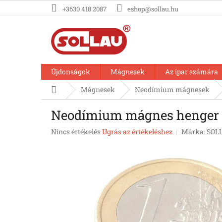
Ugrás
+3630 418 2087
eshop@sollau.hu
a
fő
tartalomhoz
Újdonságok
Mágnesek
Az ipar számára
Kezdőlap
Mágnesek
Neodímium mágnesek
Neodímium mágnes henger D
A
Nincs értékelés
Ugrás az értékeléshez
Márka:
SOL
termék
átlagos
értékelése
5-
ből
0,0
csillag.