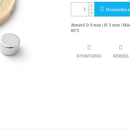
Hozzáadás a
Átmérő D: 5 mm | H: 3 mm | Mágn
80°C
NYOMTATÁS
KÉRDÉS