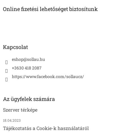
b
l
Online fizetési lehetőséget biztosítunk
é
c
Kapcsolat
eshop
@
sollau.hu
+3630 418 2087
https://www.facebook.com/sollaucz/
Az ügyfelek számára
Szerver térképe
18.04.2023
Tájékoztatás a Cookie-k használatáról