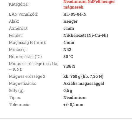
Neodímium NdFeB henger
Kategória
:
mágnesek
EAN vonalkód
:
KT-05-04-N
Alak
:
Henger
Átmérő D
:
5 mm
Felület
:
Nikkelezett (Ni-Cu-Ni)
Magasság H (mm)
:
4 mm
Minőség
:
N42
Hőmérséklet (°C)
:
80 °C
Mágnes erőssége (cca 1kg
7,36 N
~ 10N)
:
Mágnes erőssége 2
:
kb. 750 g (kb. 7,36 N)
Magnetizáció
:
Axiális magassággal
Súly (g)
:
0,6 g
Típus
:
Neodímium
Tolerancia
:
+/- 0,1 mm
L
á