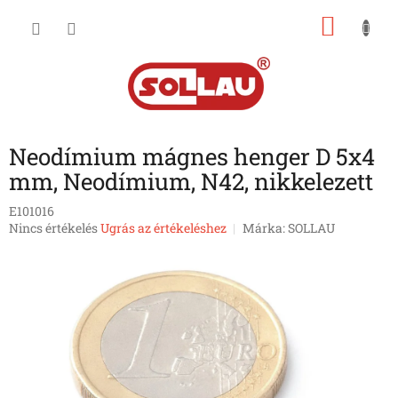
Ugrás
KOSÁ
a
fő
tartalomhoz
Neodímium mágnes henger D 5x4
mm, Neodímium, N42, nikkelezett
E101016
A
Nincs értékelés
Ugrás az értékeléshez
Márka:
SOLLAU
termék
átlagos
értékelése
5-
ből
0,0
csillag.