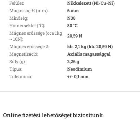
Felület
:
Nikkelezett (Ni-Cu-Ni)
Magasság H (mm)
:
6 mm
Minőség
:
N38
Hőmérséklet (°C)
:
80 °C
Mágnes erőssége (cca 1kg
20,59 N
~ 10N)
:
Mágnes erőssége 2
:
kb. 2,1 kg (kb. 20,59 N)
Magnetizáció
:
Axiális magassággal
Súly (g)
:
2,26 g
Típus
:
Neodímium
Tolerancia
:
+/- 0,1 mm
L
á
b
l
Online fizetési lehetőséget biztosítunk
é
c