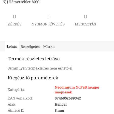
N) | Hőmérséklet: 80°C
KÉRDÉS
NYOMON KÖVETÉS
MEGOSZTÁS
Leírás
Beszélgetés
Márka
Termék részletes leírása
Semmilyen termékleírás nem érhető el
Kiegészítő paraméterek
Neodímium NdFeB henger
Kategória
:
mágnesek
EAN vonalkód
:
0746052689342
Alak
:
Henger
Átmérő D
:
8 mm