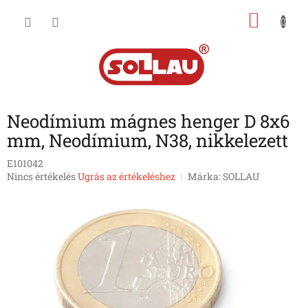
Ugrás
KOSÁ
a
fő
tartalomhoz
Neodímium mágnes henger D 8x6
mm, Neodímium, N38, nikkelezett
E101042
A
Nincs értékelés
Ugrás az értékeléshez
Márka:
SOLLAU
termék
átlagos
értékelése
5-
ből
0,0
csillag.