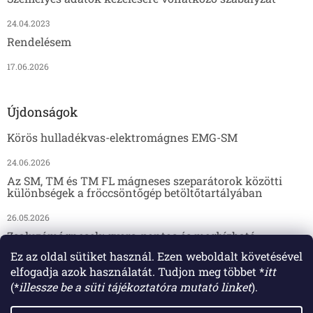
24.04.2023
Rendelésem
17.06.2026
Újdonságok
Körös hulladékvas-elektromágnes EMG-SM
24.06.2026
Az SM, TM és TM FL mágneses szeparátorok közötti
különbségek a fröccsöntőgép betöltőtartályában
26.05.2026
Zsaluzómágnesek: gyors, pontos és megbízható
megoldás az előregyártáshoz
Ez az oldal sütiket használ. Ezen weboldalt követésével
elfogadja azok használatát. Tudjon meg többet *
itt
17.04.2026
(*
illessze be a süti tájékoztatóra mutató linket
).