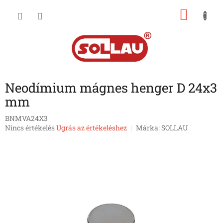
Ugrás
KOSÁ
a
fő
tartalomhoz
Neodímium mágnes henger D 24x3
mm
BNMVA24X3
A
Nincs értékelés
Ugrás az értékeléshez
Márka:
SOLLAU
termék
átlagos
értékelése
5-
ből
0,0
csillag.