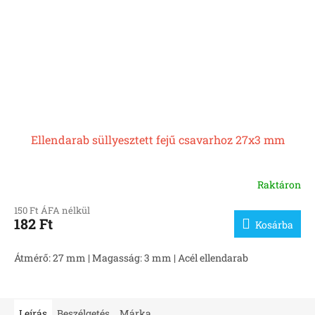
Ellendarab süllyesztett fejű csavarhoz 27x3 mm
Raktáron
150 Ft ÁFA nélkül
182 Ft
Kosárba
Átmérő: 27 mm | Magasság: 3 mm | Acél ellendarab
Leírás
Beszélgetés
Márka