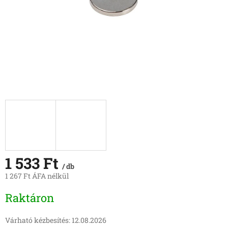
1 533 Ft
/ db
1 267 Ft ÁFA nélkül
Egységár:
Raktáron
Várható kézbesítés:
12.08.2026